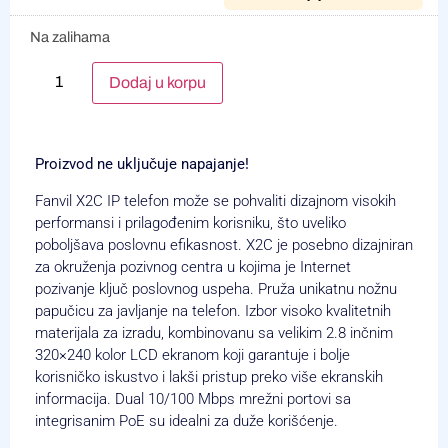
Na zalihama
Alternative:
Dodaj u korpu
Proizvod ne uključuje napajanje!
Fanvil X2C IP telefon može se pohvaliti dizajnom visokih
performansi i prilagođenim korisniku, što uveliko
poboljšava poslovnu efikasnost. X2C je posebno dizajniran
za okruženja pozivnog centra u kojima je Internet
pozivanje ključ poslovnog uspeha. Pruža unikatnu nožnu
papučicu za javljanje na telefon. Izbor visoko kvalitetnih
materijala za izradu, kombinovanu sa velikim 2.8 inčnim
320×240 kolor LCD ekranom koji garantuje i bolje
korisničko iskustvo i lakši pristup preko više ekranskih
informacija. Dual 10/100 Mbps mrežni portovi sa
integrisanim PoE su idealni za duže korišćenje.