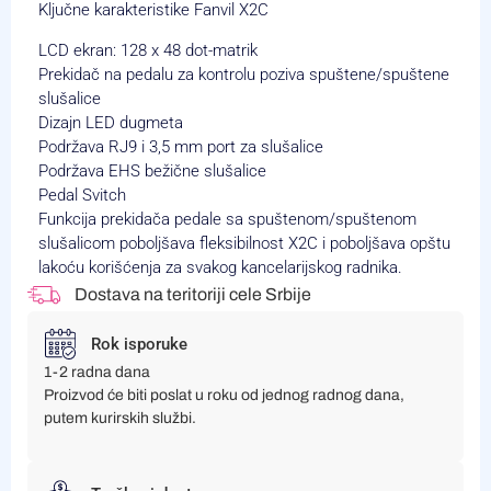
Ključne karakteristike Fanvil X2C
LCD ekran: 128 x 48 dot-matrik
Prekidač na pedalu za kontrolu poziva spuštene/spuštene
slušalice
Dizajn LED dugmeta
Podržava RJ9 i 3,5 mm port za slušalice
Podržava EHS bežične slušalice
Pedal Svitch
Funkcija prekidača pedale sa spuštenom/spuštenom
slušalicom poboljšava fleksibilnost X2C i poboljšava opštu
lakoću korišćenja za svakog kancelarijskog radnika.
Dostava na teritoriji cele Srbije
Rok isporuke
1-2 radna dana
Proizvod će biti poslat u roku od jednog radnog dana,
putem kurirskih službi.