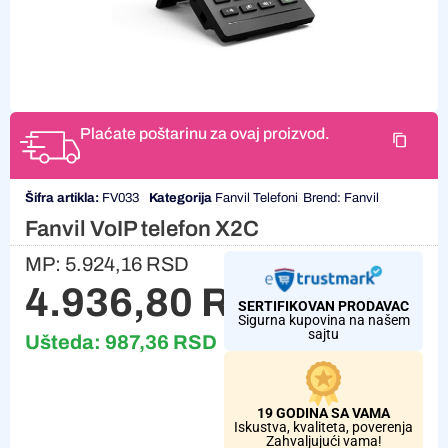
Plaćate poštarinu za ovaj proizvod.
Šifra artikla:
FV033
Kategorija
Fanvil Telefoni
Brend:
Fanvil
Fanvil VoIP telefon X2C
MP:
5.924,16
RSD
4.936,80
RSD
SERTIFIKOVAN PRODAVAC
Sigurna kupovina na našem
sajtu
Ušteda:
987,36
RSD
19 GODINA SA VAMA
Iskustva, kvaliteta, poverenja
Zahvaljujući vama!