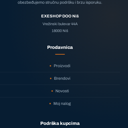
obezbeđujemo stručnu podršku i brzu isporuku.
EXESHOP DOO Niš
Vrežinski bulevar 44A
18000 Niš
Prodavnica
Proizvodi
Brendovi
Novosti
Moj nalog
Podrška kupcima