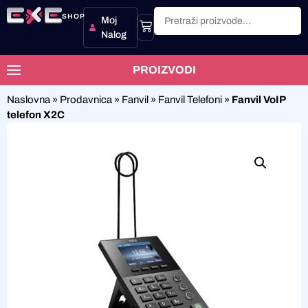
SHOP
Moj
Nalog
PROIZVODI
Naslovna
»
Prodavnica
»
Fanvil
»
Fanvil Telefoni
»
Fanvil VoIP
telefon X2C