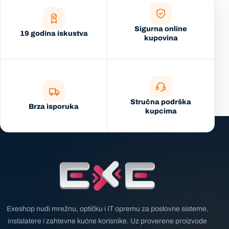
Sigurna online
19 godina iskustva
kupovina
Stručna podrška
Brza isporuka
kupcima
Exeshop nudi mrežnu, optičku i IT opremu za poslovne sisteme,
instalatere i zahtevne kućne korisnike. Uz proverene proizvode