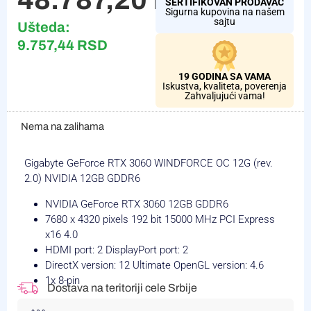
SERTIFIKOVAN PRODAVAC
Sigurna kupovina na našem
sajtu
Ušteda:
9.757,44
RSD
19 GODINA SA VAMA
Iskustva, kvaliteta, poverenja
Zahvaljujući vama!
Nema na zalihama
Gigabyte GeForce RTX 3060 WINDFORCE OC 12G (rev.
2.0) NVIDIA 12GB GDDR6
NVIDIA GeForce RTX 3060 12GB GDDR6
7680 x 4320 pixels 192 bit 15000 MHz PCI Express
x16 4.0
HDMI port: 2 DisplayPort port: 2
DirectX version: 12 Ultimate OpenGL version: 4.6
1x 8-pin
Dostava na teritoriji cele Srbije