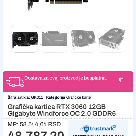
Dostava za ovaj proizvod je besplatna.
Šifra artikla:
GK011
Kategorija
Grafičke karte
Grafička kartica RTX 3060 12GB
Gigabyte Windforce OC 2.0 GDDR6
MP:
58.544,64
RSD
48.787,20
RSD