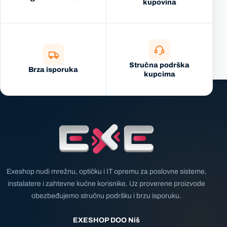
kupovina
Stručna podrška
Brza isporuka
kupcima
Exeshop nudi mrežnu, optičku i IT opremu za poslovne sisteme,
instalatere i zahtevne kućne korisnike. Uz proverene proizvode
obezbeđujemo stručnu podršku i brzu isporuku.
EXESHOP DOO Niš