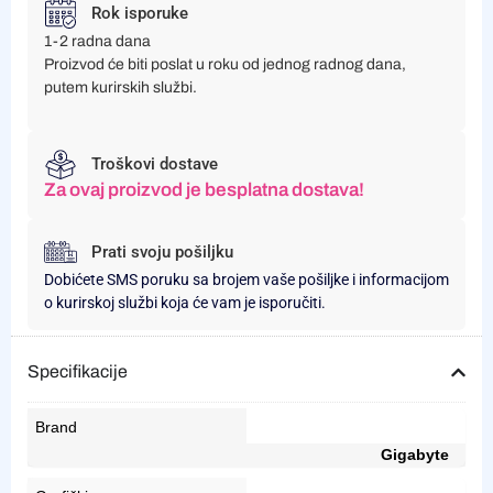
Rok isporuke
1-2 radna dana
Proizvod će biti poslat u roku od jednog radnog dana,
putem kurirskih službi.
Troškovi dostave
Za ovaj proizvod je besplatna dostava!
Prati svoju pošiljku
Dobićete SMS poruku sa brojem vaše pošiljke i informacijom
o kurirskoj službi koja će vam je isporučiti.
Specifikacije
Brand
Gigabyte