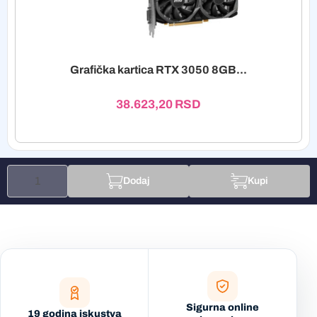
Grafička kartica RTX 3050 8GB...
38.623,20
RSD
Dodaj
Kupi
Sigurna online
19 godina iskustva