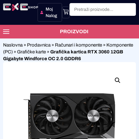
SHOP
Moj
Nalog
PROIZVODI
Naslovna
»
Prodavnica
»
Računari i komponente
»
Komponente
(PC)
»
Grafičke karte
»
Grafička kartica RTX 3060 12GB
Gigabyte Windforce OC 2.0 GDDR6