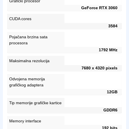
Grafički procesor
GeForce RTX 3060
CUDA cores
3584
Pojačana brzina sata
procesora
1792 MHz
Maksimalna rezolucija
7680 x 4320 pixels
Odvojena memorija
grafičkog adaptera
12GB
Tip memorije grafičke kartice
GDDR6
Memory interface
192 bits