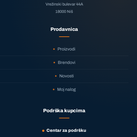
Vrežinski bulevar 44A
18000 Niš
Prodavnica
Proizvodi
Brendovi
Novosti
Moj nalog
Podrška kupcima
Centar za podršku