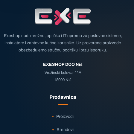
Exeshop nudi mrežnu, optičku i IT opremu za poslovne sisteme,
instalatere i zahtevne kućne korisnike. Uz proverene proizvode
obezbeđujemo stručnu podršku i brzu isporuku.
EXESHOP DOO Niš
Vrežinski bulevar 44A
18000 Niš
Prodavnica
Proizvodi
Brendovi