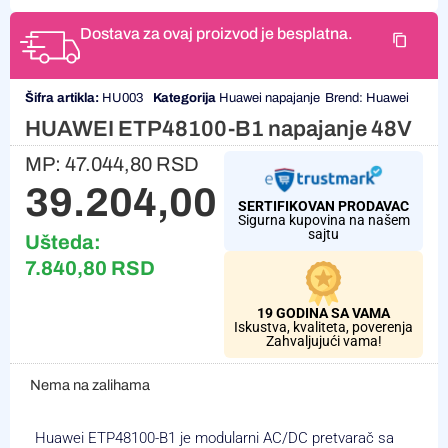
Dostava za ovaj proizvod je besplatna.
Šifra artikla:
HU003
Kategorija
Huawei napajanje
Brend:
Huawei
HUAWEI ETP48100-B1 napajanje 48V
MP:
47.044,80
RSD
39.204,00
RSD
SERTIFIKOVAN PRODAVAC
Sigurna kupovina na našem
sajtu
Ušteda:
7.840,80
RSD
19 GODINA SA VAMA
Iskustva, kvaliteta, poverenja
Zahvaljujući vama!
Nema na zalihama
Huawei ETP48100-B1 je modularni AC/DC pretvarač sa