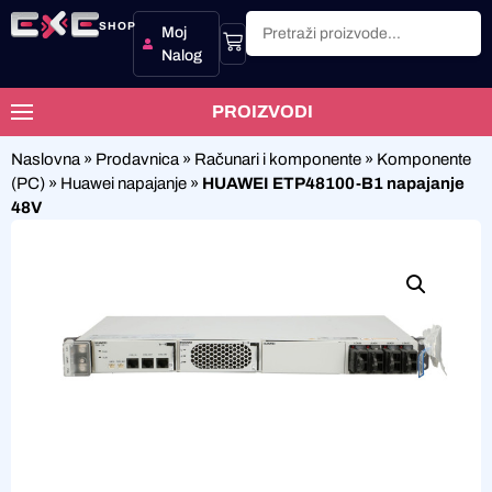
SHOP
Moj
Nalog
PROIZVODI
Naslovna
»
Prodavnica
»
Računari i komponente
»
Komponente
(PC)
»
Huawei napajanje
»
HUAWEI ETP48100-B1 napajanje
48V