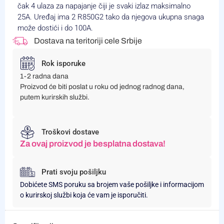
čak 4 ulaza za napajanje čiji je svaki izlaz maksimalno
25A. Uređaj ima 2 R850G2 tako da njegova ukupna snaga
može dostići i do 100A.
Dostava na teritoriji cele Srbije
Rok isporuke
1-2 radna dana
Proizvod će biti poslat u roku od jednog radnog dana,
putem kurirskih službi.
Troškovi dostave
Za ovaj proizvod je besplatna dostava!
Prati svoju pošiljku
Dobićete SMS poruku sa brojem vaše pošiljke i informacijom
o kurirskoj službi koja će vam je isporučiti.