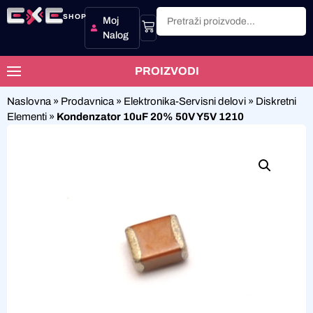
SHOP
Moj
Nalog
PROIZVODI
Naslovna
»
Prodavnica
»
Elektronika-Servisni delovi
»
Diskretni
Elementi
»
Kondenzator 10uF 20% 50V Y5V 1210