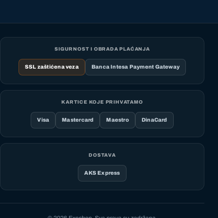
SIGURNOST I OBRADA PLAĆANJA
SSL zaštićena veza
Banca Intesa Payment Gateway
KARTICE KOJE PRIHVATAMO
Visa
Mastercard
Maestro
DinaCard
DOSTAVA
AKS Express
© 2026 Exeshop. Sva prava su zadržana.