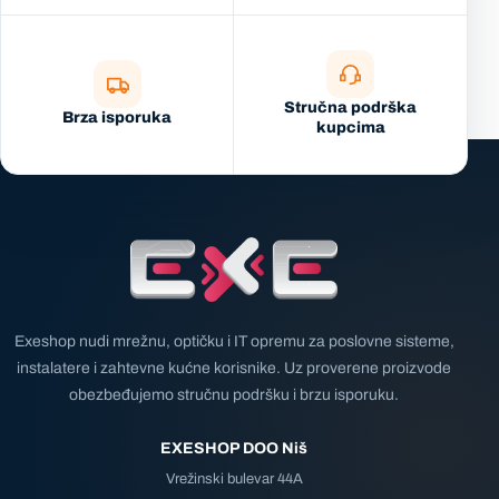
Stručna podrška
Brza isporuka
kupcima
Exeshop nudi mrežnu, optičku i IT opremu za poslovne sisteme,
instalatere i zahtevne kućne korisnike. Uz proverene proizvode
obezbeđujemo stručnu podršku i brzu isporuku.
EXESHOP DOO Niš
Vrežinski bulevar 44A