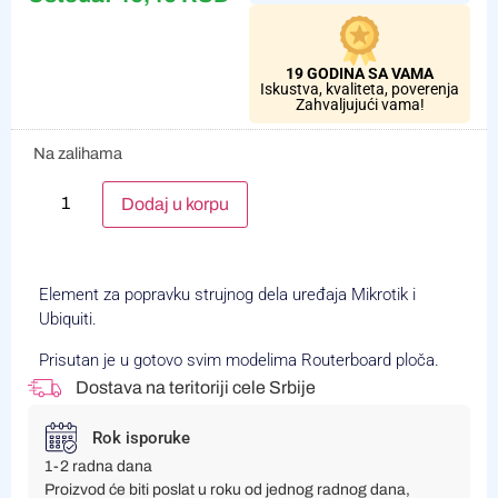
19 GODINA SA VAMA
Iskustva, kvaliteta, poverenja
Zahvaljujući vama!
Na zalihama
Alternative:
Dodaj u korpu
Element za popravku strujnog dela uređaja Mikrotik i
Ubiquiti.
Prisutan je u gotovo svim modelima Routerboard ploča.
Dostava na teritoriji cele Srbije
Rok isporuke
1-2 radna dana
Proizvod će biti poslat u roku od jednog radnog dana,