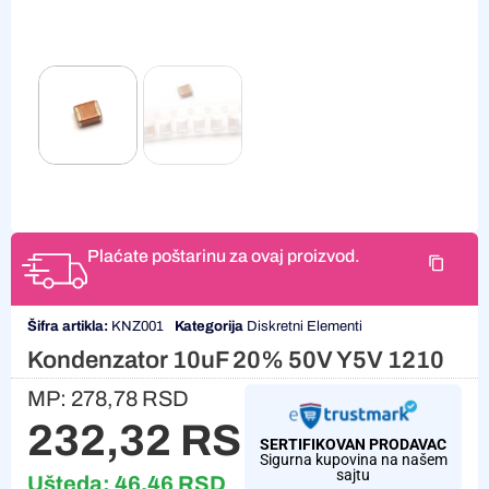
Plaćate poštarinu za ovaj proizvod.
Šifra artikla:
KNZ001
Kategorija
Diskretni Elementi
Kondenzator 10uF 20% 50V Y5V 1210
MP:
278,78
RSD
232,32
RSD
SERTIFIKOVAN PRODAVAC
Sigurna kupovina na našem
sajtu
Ušteda:
46,46
RSD