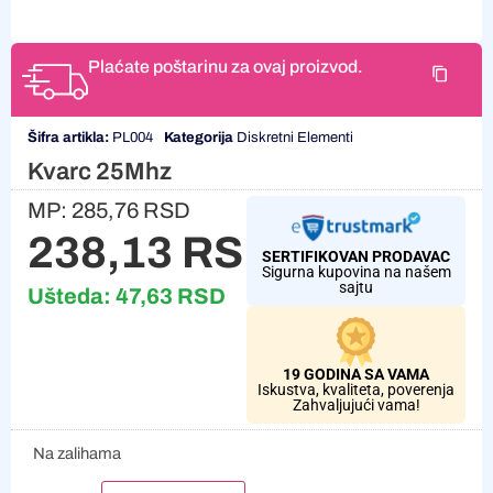
Plaćate poštarinu za ovaj proizvod.
Šifra artikla:
PL004
Kategorija
Diskretni Elementi
Kvarc 25Mhz
MP:
285,76
RSD
238,13
RSD
SERTIFIKOVAN PRODAVAC
Sigurna kupovina na našem
sajtu
Ušteda:
47,63
RSD
19 GODINA SA VAMA
Iskustva, kvaliteta, poverenja
Zahvaljujući vama!
Na zalihama