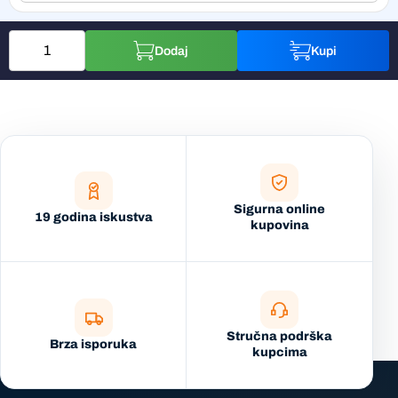
Dodaj
Kupi
Sigurna online
19 godina iskustva
kupovina
Stručna podrška
Brza isporuka
kupcima