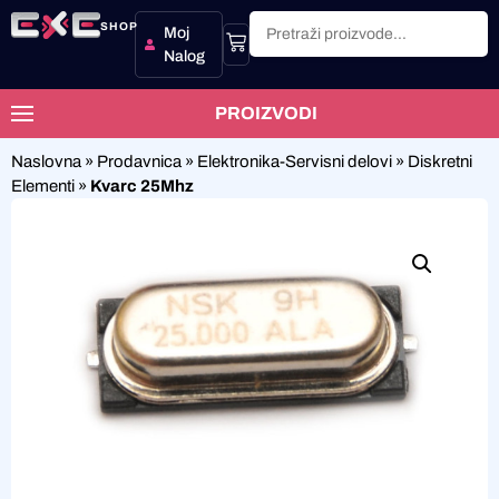
SHOP
Moj
Nalog
PROIZVODI
Naslovna
»
Prodavnica
»
Elektronika-Servisni delovi
»
Diskretni
Elementi
»
Kvarc 25Mhz