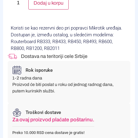
Alternative:
Dodaj u korpu
Koristi se kao rezervni deo pri popravci Mikrotik uređaja.
Dostupan je, između ostalog, u sledećim modelima:
Routerboard RB333, RB433, RB450, RB493, RB600,
RB800, RB1200, RB2011
Dostava na teritoriji cele Srbije
Rok isporuke
1-2 radna dana
Proizvod će biti poslat u roku od jednog radnog dana,
putem kurirskih službi.
Troškovi dostave
Za ovaj proizvod plaćate poštarinu.
Preko 10.000 RSD cena dostave je gratis!