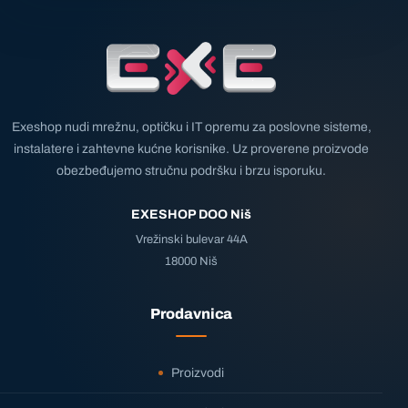
Exeshop nudi mrežnu, optičku i IT opremu za poslovne sisteme,
instalatere i zahtevne kućne korisnike. Uz proverene proizvode
obezbeđujemo stručnu podršku i brzu isporuku.
EXESHOP DOO Niš
Vrežinski bulevar 44A
18000 Niš
Prodavnica
Proizvodi