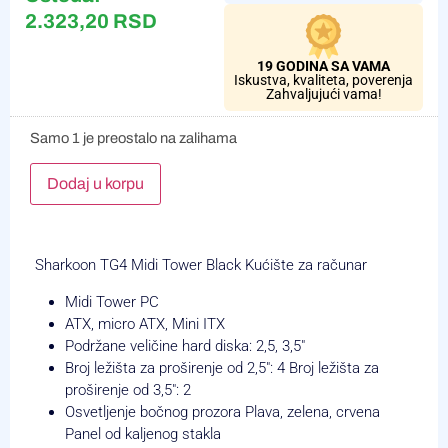
2.323,20
RSD
19 GODINA SA VAMA
Iskustva, kvaliteta, poverenja
Zahvaljujući vama!
Samo 1 je preostalo na zalihama
Alternative:
Dodaj u korpu
Sharkoon TG4 Midi Tower Black Kućište za računar
Midi Tower PC
ATX, micro ATX, Mini ITX
Podržane veličine hard diska: 2,5, 3,5″
Broj ležišta za proširenje od 2,5″: 4 Broj ležišta za
proširenje od 3,5″: 2
Osvetljenje bočnog prozora Plava, zelena, crvena
Panel od kaljenog stakla