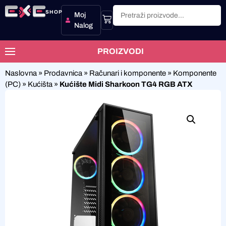
SHOP
Moj
Nalog
PROIZVODI
Naslovna
»
Prodavnica
»
Računari i komponente
»
Komponente
(PC)
»
Kućišta
»
Kućište Midi Sharkoon TG4 RGB ATX