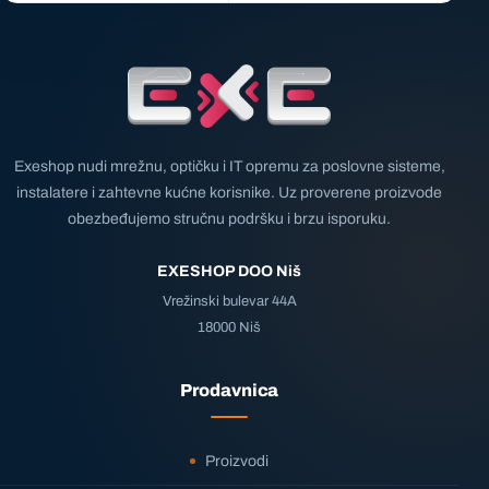
Exeshop nudi mrežnu, optičku i IT opremu za poslovne sisteme,
instalatere i zahtevne kućne korisnike. Uz proverene proizvode
obezbeđujemo stručnu podršku i brzu isporuku.
EXESHOP DOO Niš
Vrežinski bulevar 44A
18000 Niš
Prodavnica
Proizvodi