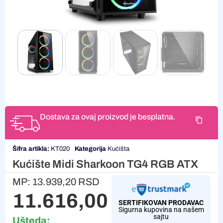
Dostava za ovaj proizvod je besplatna.
Šifra artikla:
KT020
Kategorija
Kućišta
Kućište Midi Sharkoon TG4 RGB ATX
MP:
13.939,20
RSD
11.616,00
RSD
SERTIFIKOVAN PRODAVAC
Sigurna kupovina na našem
sajtu
Ušteda: