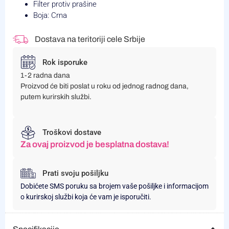
Filter protiv prašine
Boja: Crna
Dostava na teritoriji cele Srbije
Rok isporuke
1-2 radna dana
Proizvod će biti poslat u roku od jednog radnog dana,
putem kurirskih službi.
Troškovi dostave
Za ovaj proizvod je besplatna dostava!
Prati svoju pošiljku
Dobićete SMS poruku sa brojem vaše pošiljke i informacijom
o kurirskoj službi koja će vam je isporučiti.