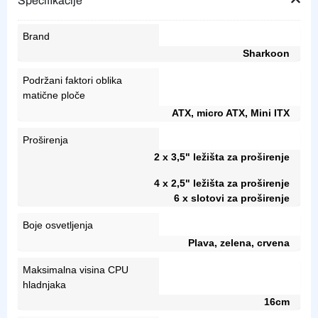
Specifikacije
Brand
Sharkoon
Podržani faktori oblika
matične ploče
ATX, micro ATX, Mini ITX
Proširenja
2 x 3,5" ležišta za proširenje
4 x 2,5" ležišta za proširenje
6 x slotovi za proširenje
Boje osvetljenja
Plava, zelena, crvena
Maksimalna visina CPU
hladnjaka
16cm