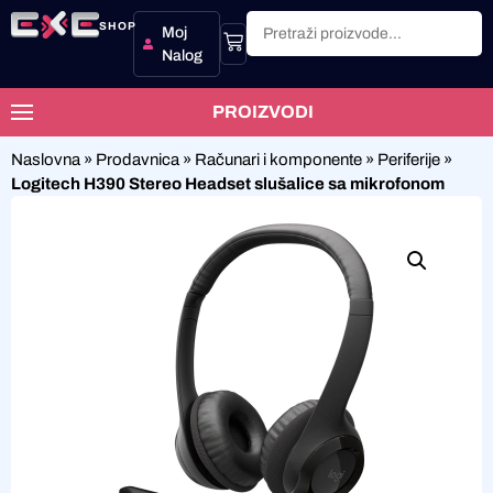
SHOP
Moj
Nalog
PROIZVODI
Naslovna
»
Prodavnica
»
Računari i komponente
»
Periferije
»
Logitech H390 Stereo Headset slušalice sa mikrofonom