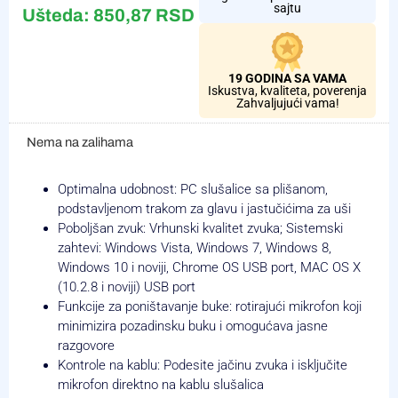
sajtu
Ušteda:
850,87
RSD
19 GODINA SA VAMA
Iskustva, kvaliteta, poverenja
Zahvaljujući vama!
Nema na zalihama
Optimalna udobnost: PC slušalice sa plišanom,
podstavljenom trakom za glavu i jastučićima za uši
Poboljšan zvuk: Vrhunski kvalitet zvuka; Sistemski
zahtevi: Windows Vista, Windows 7, Windows 8,
Windows 10 i noviji, Chrome OS USB port, MAC OS X
(10.2.8 i noviji) USB port
Funkcije za poništavanje buke: rotirajući mikrofon koji
minimizira pozadinsku buku i omogućava jasne
razgovore
Kontrole na kablu: Podesite jačinu zvuka i isključite
mikrofon direktno na kablu slušalica