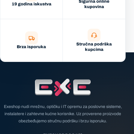
Sigurna online
19 godina iskustva
kupovina
Stručna podrška
Brza isporuka
kupcima
Exeshop nudi mrežnu, optičku i IT opremu za poslovne sisteme,
instalatere i zahtevne kućne korisnike. Uz proverene proizvode
obezbeđujemo stručnu podršku i brzu isporuku.