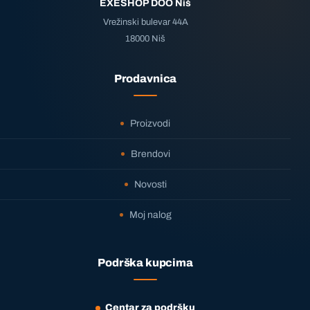
EXESHOP DOO Niš
Vrežinski bulevar 44A
18000 Niš
Prodavnica
Proizvodi
Brendovi
Novosti
Moj nalog
Podrška kupcima
Centar za podršku