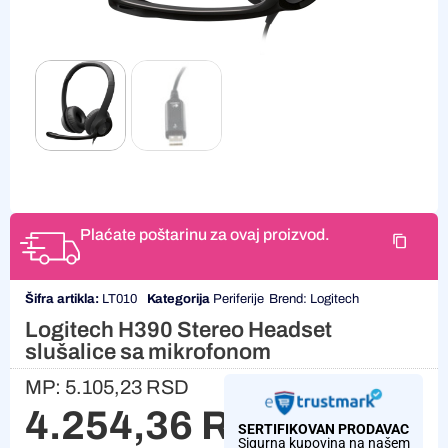
Plaćate poštarinu za ovaj proizvod.
Šifra artikla:
LT010
Kategorija
Periferije
Brend:
Logitech
Logitech H390 Stereo Headset
slušalice sa mikrofonom
MP:
5.105,23
RSD
4.254,36
RSD
SERTIFIKOVAN PRODAVAC
Sigurna kupovina na našem