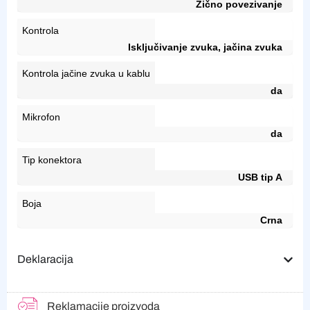
Žično povezivanje
Kontrola
Isključivanje zvuka, jačina zvuka
Kontrola jačine zvuka u kablu
da
Mikrofon
da
Tip konektora
USB tip A
Boja
Crna
Deklaracija
Reklamacije proizvoda