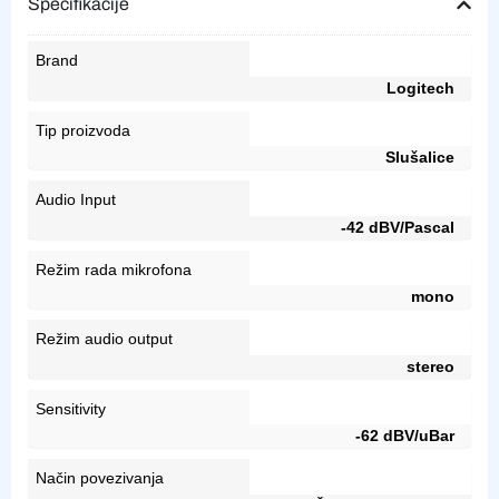
Specifikacije
Brand
Logitech
Tip proizvoda
Slušalice
Audio Input
-42 dBV/Pascal
Režim rada mikrofona
mono
Režim audio output
stereo
Sensitivity
-62 dBV/uBar
Način povezivanja