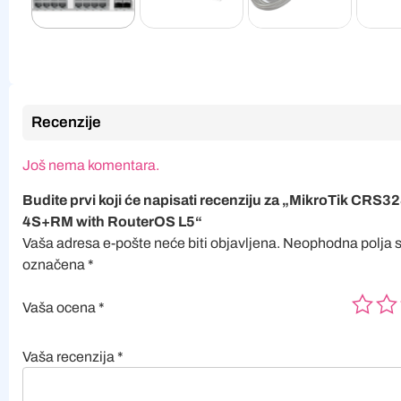
Recenzije
Još nema komentara.
Budite prvi koji će napisati recenziju za „MikroTik CRS3
4S+RM with RouterOS L5“
Vaša adresa e-pošte neće biti objavljena.
Neophodna polja 
označena
*
Vaša ocena
*
Vaša recenzija
*