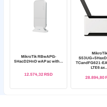
MikroTi
MikroTik RBwAPG-
S53UG+5HaxD
5HacD2HnD wAP ac with...
TCandFG621-EA
LTE6 ax..
12.574,32
RSD
28.894,80