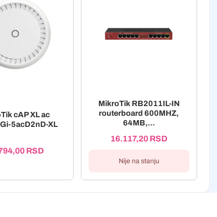
MikroTik RB2011IL-IN
routerboard 600MHZ,
Tik cAP XL ac
64MB,...
Gi-5acD2nD-XL
16.117,20
RSD
794,00
RSD
Nije na stanju