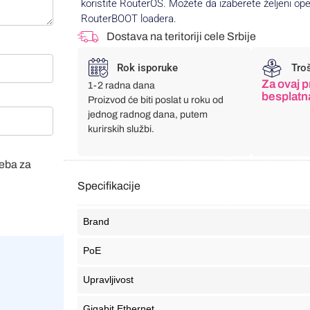
koristite RouterOS. Možete da izaberete željeni ope
RouterBOOT loadera.
Dostava na teritoriji cele Srbije
Rok isporuke
Tro
Za ovaj p
1-2 radna dana
besplatn
Proizvod će biti poslat u roku od
jednog radnog dana, putem
kurirskih službi.
veba za
Specifikacije
Brand
PoE
Upravljivost
Gigabit Ethernet