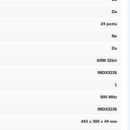
Da
24 porta
Ne
Da
ARM 32bit
98DX3236
1
800 MHz
98DX3236
443 x 300 x 44 mm