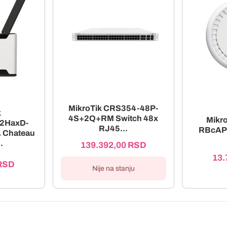
MikroTik CRS354-48P-
k
4S+2Q+RM Switch 48x
Mikro
2HaxD-
RJ45...
RBcAP
 Chateau
.
139.392,00
RSD
13.
RSD
Nije na stanju