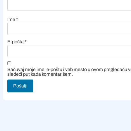
Ime
*
E-pošta
*
Sačuvaj moje ime, e-poštu i veb mesto u ovom pregledaču 
sledeći put kada komentarišem.
Alternative: