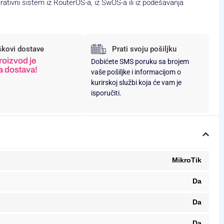
rativni sistem iz RouterOS-a, iz SwOS-a ili iz podešavanja
škovi dostave
Prati svoju pošiljku
roizvod je
Dobićete SMS poruku sa brojem
a dostava!
vaše pošiljke i informacijom o
kurirskoj službi koja će vam je
isporučiti.
MikroTik
Da
Da
Da