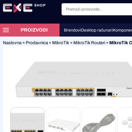
SHOP
PROIZVODI
Brendovi
Desktop računari
Komponen
Naslovna
»
Prodavnica
»
MikroTik
»
MikroTik Routeri
»
MikroTik 