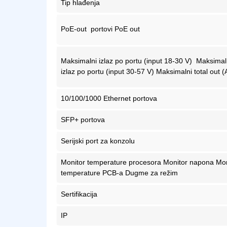
Tip hlađenja
PoE-out portovi PoE out
Maksimalni izlaz po portu (input 18-30 V) Maksimal
izlaz po portu (input 30-57 V) Maksimalni total out (
10/100/1000 Ethernet portova
SFP+ portova
Serijski port za konzolu
Monitor temperature procesora Monitor napona Mon
temperature PCB-a Dugme za režim
Sertifikacija
IP