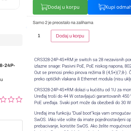
Dodaj u korpu
Kupi odma
Samo 2 je preostalo na zalihama
Alternative:
Dodaj u korpu
CRS328-24P-4S+RM je switch sa 28 nezavisnih portov
28-24P-
izlazne snage: Pasivni PoE, PoE niskog napona, 802
Out se prenosi preko pinova režima B (4,5+)(7,8-).
preko optičkih vlakana ili Ethernet modula (nisu uklj
su
CRS328-24P-4S+RM dolazi u kućištu od 1U za mon
Uređaj troši do 44 W ostavljajući garantovanih 45
PoE uređaja. Svaki port može da obezbedi do 30 W 
Uređaj ima funkciju “Dual boot”koja vam omogućav
SwOS. IAko više volite da imate pojednostavljeni o
prebacivanje, koristite SwOS. Ako želite mogućnost