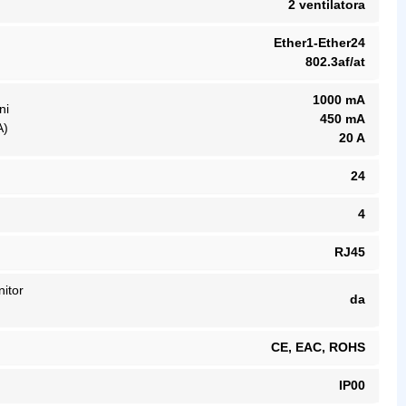
2 ventilatora
Ether1-Ether24
802.3af/at
1000 mA
ni
450 mA
A)
20 A
24
4
RJ45
itor
da
CE, EAC, ROHS
IP00