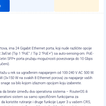
h
a, ima 24 Gigabit Ethernet porta, koji nude različite opcije
.3af/at (Tip 1 “PoE” / Tip 2 “PoE+”) sa auto-sensing-om. PoE-
 Četiri SFP+ porta pružaju mogućnosti povezivanja do 10 Gbps
učeni).
tažu u rek sa ugrađenim napajanjem od 100-240 V AC 500 W.
0 W (3×150 W na svakih 8 Ethernet porova) za napajanje vaših
snage sa bilo kojom izlaznom opcijom koju izaberete.
a da birate između dva operativna sistema – RouterOS ili
perativni sistem sa samo specifičnim funkcijama za
 da koristite rutiranje i druge funkcije Layer 3 u vašem CRS,