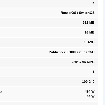
5
RouterOS / SwitchOS
512 MB
16 MB
FLASH
Približno 200'000 sati na 25C
-20°C do 60°C
1
100-240
ja
494 W
44 W