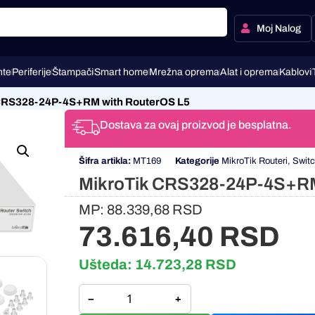
Moj Nalog
te
Periferije
Štampači
Smart home
Mrežna oprema
Alat i oprema
Kablovi
CRS328-24P-4S+RM with RouterOS L5
Dostava za ovaj proizvod je besplatna.
Šifra artikla:
MT169
Kategorije
MikroTik Routeri
,
Switc
MikroTik CRS328-24P-4S+RM
MP:
88.339,68
RSD
73.616,40
RSD
Ušteda:
14.723,28
RSD
−
+