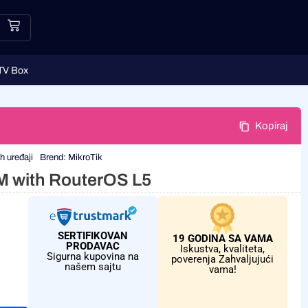
TV Box
Kopiraj
h uređaji
Brend:
MikroTik
 with RouterOS L5
SERTIFIKOVAN
19 GODINA SA VAMA
PRODAVAC
Iskustva, kvaliteta,
Sigurna kupovina na
poverenja Zahvaljujući
našem sajtu
vama!