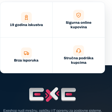
Sigurna online
19 godina iskustva
kupovina
Stručna podrška
Brza isporuka
kupcima
Exeshop nudi mrežnu, optičku i IT opremu za poslovne sisteme,