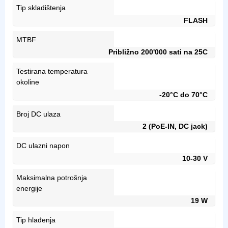
Tip skladištenja
FLASH
MTBF
Približno 200'000 sati na 25C
Testirana temperatura
okoline
-20°C do 70°C
Broj DC ulaza
2 (PoE-IN, DC jack)
DC ulazni napon
10-30 V
Maksimalna potrošnja
energije
19 W
Tip hlađenja