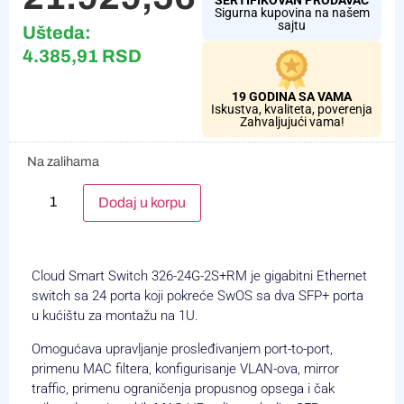
Sigurna kupovina na našem
sajtu
Ušteda:
4.385,91
RSD
19 GODINA SA VAMA
Iskustva, kvaliteta, poverenja
Zahvaljujući vama!
Na zalihama
Alternative:
Dodaj u korpu
Cloud Smart Switch 326-24G-2S+RM je gigabitni Ethernet
switch sa 24 porta koji pokreće SwOS sa dva SFP+ porta
u kućištu za montažu na 1U.
Omogućava upravljanje prosleđivanjem port-to-port,
primenu MAC filtera, konfigurisanje VLAN-ova, mirror
traffic, primenu ograničenja propusnog opsega i čak