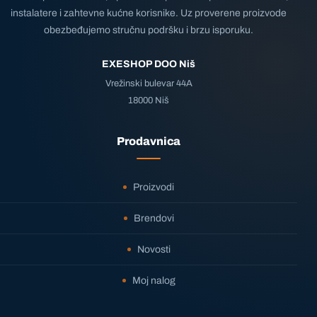
instalatere i zahtevne kućne korisnike. Uz proverene proizvode
obezbeđujemo stručnu podršku i brzu isporuku.
EXESHOP DOO Niš
Vrežinski bulevar 44A
18000 Niš
Prodavnica
Proizvodi
Brendovi
Novosti
Moj nalog