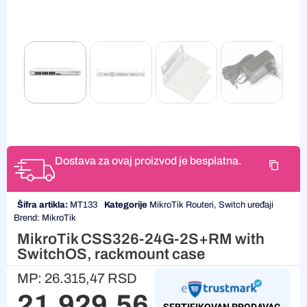
Dostava za ovaj proizvod je besplatna.
Šifra artikla:
MT133
Kategorije
MikroTik Routeri
,
Switch uređaji
Brend:
MikroTik
MikroTik CSS326-24G-2S+RM with
SwitchOS, rackmount case
MP:
26.315,47
RSD
21.929,56
RSD
SERTIFIKOVAN PRODAVAC