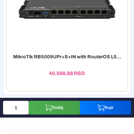
MikroTik RB5009UPr+S+IN with RouterOS L5...
40.568,88
RSD
Dodaj
Kupi