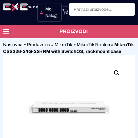
SHOP
Moj
Nalog
PROIZVODI
Naslovna
»
Prodavnica
»
MikroTik
»
MikroTik Routeri
»
MikroTik
CSS326-24G-2S+RM with SwitchOS, rackmount case