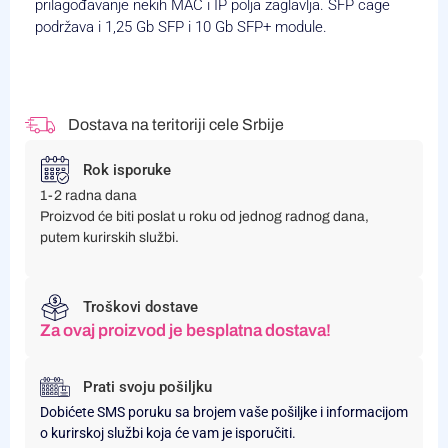
prilagođavanje nekih MAC i IP polja zaglavlja. SFP cage
podržava i 1,25 Gb SFP i 10 Gb SFP+ module.
Dostava na teritoriji cele Srbije
Rok isporuke
1-2 radna dana
Proizvod će biti poslat u roku od jednog radnog dana,
putem kurirskih službi.
Troškovi dostave
Za ovaj proizvod je besplatna dostava!
Prati svoju pošiljku
Dobićete SMS poruku sa brojem vaše pošiljke i informacijom
o kurirskoj službi koja će vam je isporučiti.