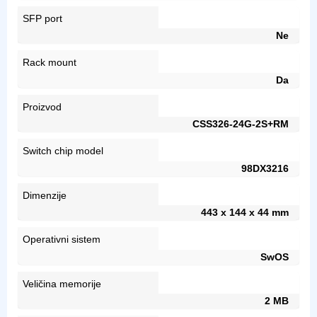
SFP port
Ne
Rack mount
Da
Proizvod
CSS326-24G-2S+RM
Switch chip model
98DX3216
Dimenzije
443 x 144 x 44 mm
Operativni sistem
SwOS
Veličina memorije
2 MB