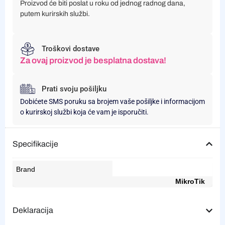
Proizvod će biti poslat u roku od jednog radnog dana,
putem kurirskih službi.
Troškovi dostave
Za ovaj proizvod je besplatna dostava!
Prati svoju pošiljku
Dobićete SMS poruku sa brojem vaše pošiljke i informacijom
o kurirskoj službi koja će vam je isporučiti.
Specifikacije
Brand
MikroTik
Deklaracija