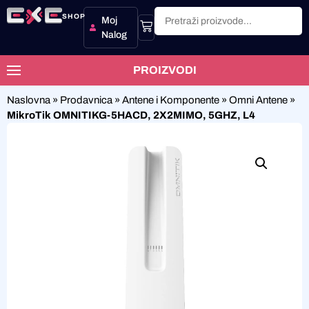
SHOP
Moj
Nalog
PROIZVODI
Naslovna
»
Prodavnica
»
Antene i Komponente
»
Omni Antene
»
MikroTik OMNITIKG-5HACD, 2X2MIMO, 5GHZ, L4