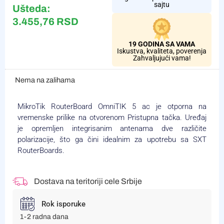
sajtu
Ušteda:
3.455,76
RSD
19 GODINA SA VAMA
Iskustva, kvaliteta, poverenja
Zahvaljujući vama!
Nema na zalihama
MikroTik RouterBoard OmniTIK 5 ac je otporna na
vremenske prilike na otvorenom Pristupna tačka. Uređaj
je opremljen integrisanim antenama dve različite
polarizacije, što ga čini idealnim za upotrebu sa SXT
RouterBoards.
Dostava na teritoriji cele Srbije
Rok isporuke
1-2 radna dana