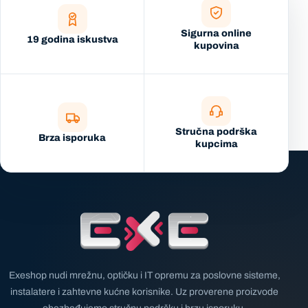
Sigurna online
19 godina iskustva
kupovina
Stručna podrška
Brza isporuka
kupcima
Exeshop nudi mrežnu, optičku i IT opremu za poslovne sisteme,
instalatere i zahtevne kućne korisnike. Uz proverene proizvode