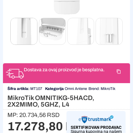
Dostava za ovaj proizvod je besplatna.
Šifra artikla:
MT107
Kategorija
Omni Antene
Brend:
MikroTik
MikroTik OMNITIKG-5HACD,
2X2MIMO, 5GHZ, L4
MP:
20.734,56
RSD
17.278,80
RSD
SERTIFIKOVAN PRODAVAC
Sigurna kupovina na našem