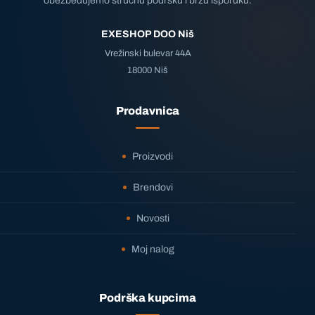
obezbeđujemo stručnu podršku i brzu isporuku.
EXESHOP DOO Niš
Vrežinski bulevar 44A
18000 Niš
Prodavnica
Proizvodi
Brendovi
Novosti
Moj nalog
Podrška kupcima