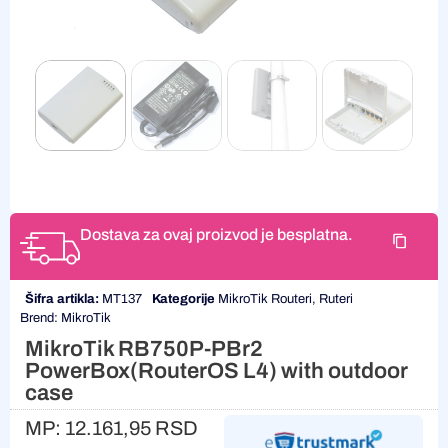
Dostava za ovaj proizvod je besplatna.
Šifra artikla:
MT137
Kategorije
MikroTik Routeri
,
Ruteri
Brend:
MikroTik
MikroTik RB750P-PBr2
PowerBox(RouterOS L4) with outdoor
case
MP:
12.161,95
RSD