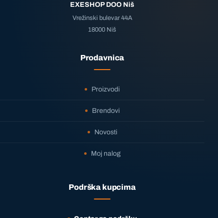
EXESHOP DOO Niš
Vrežinski bulevar 44A
18000 Niš
Prodavnica
Proizvodi
Brendovi
Novosti
Moj nalog
Podrška kupcima