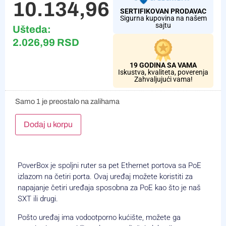
10.134,96
RSD
SERTIFIKOVAN PRODAVAC
Sigurna kupovina na našem
sajtu
Ušteda:
2.026,99
RSD
19 GODINA SA VAMA
Iskustva, kvaliteta, poverenja
Zahvaljujući vama!
Samo 1 je preostalo na zalihama
Alternative:
Dodaj u korpu
PoverBox je spoljni ruter sa pet Ethernet portova sa PoE
izlazom na četiri porta. Ovaj uređaj možete koristiti za
napajanje četiri uređaja sposobna za PoE kao što je naš
SXT ili drugi.
Pošto uređaj ima vodootporno kućište, možete ga