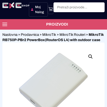
SHOP
Moj
Nalog
PROIZVODI
Naslovna
»
Prodavnica
»
MikroTik
»
MikroTik Routeri
»
MikroTik
RB750P-PBr2 PowerBox(RouterOS L4) with outdoor case