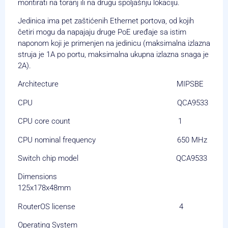
montirati na toranj ili na drugu spoljašnju lokaciju.
Jedinica ima pet zaštićenih Ethernet portova, od kojih
četiri mogu da napajaju druge PoE uređaje sa istim
naponom koji je primenjen na jedinicu (maksimalna izlazna
struja je 1A po portu, maksimalna ukupna izlazna snaga je
2A).
Architecture MIPSBE
CPU QCA9533
CPU core count 1
CPU nominal frequency 650 MHz
Switch chip model QCA9533
Dimensions
125x178x48mm
RouterOS license 4
Operating System