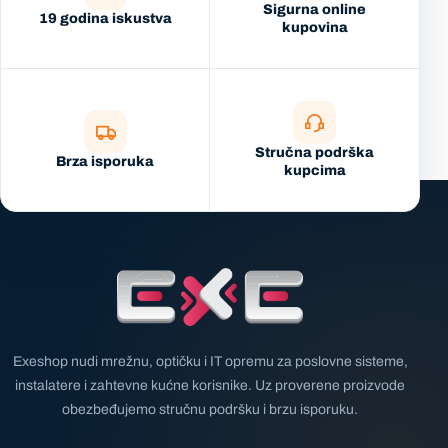
Sigurna online
19 godina iskustva
kupovina
Stručna podrška
Brza isporuka
kupcima
Exeshop nudi mrežnu, optičku i IT opremu za poslovne sisteme,
instalatere i zahtevne kućne korisnike. Uz proverene proizvode
obezbeđujemo stručnu podršku i brzu isporuku.