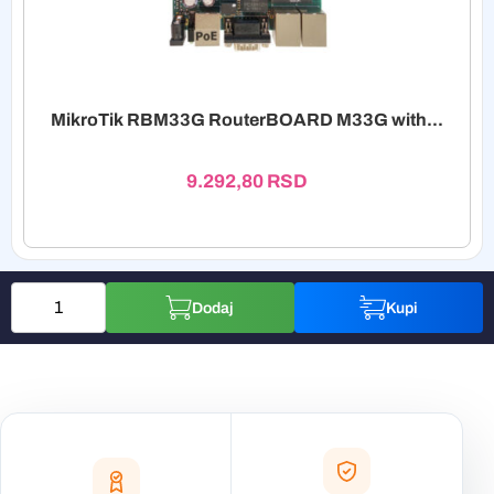
MikroTik RBM33G RouterBOARD M33G with...
9.292,80
RSD
Dodaj
Kupi