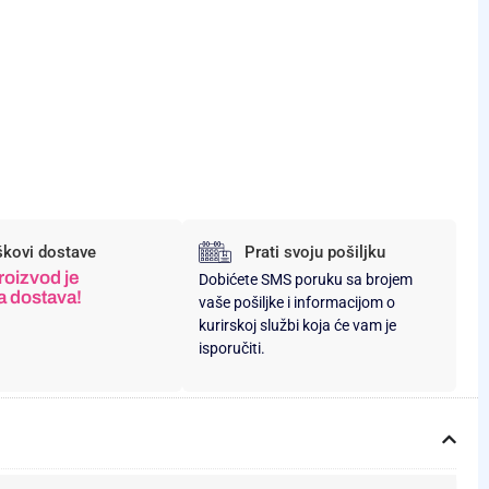
škovi dostave
Prati svoju pošiljku
roizvod je
Dobićete SMS poruku sa brojem
a dostava!
vaše pošiljke i informacijom o
kurirskoj službi koja će vam je
isporučiti.