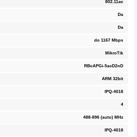
802.11ac
Da
Da
do 1167 Mbps
MikroTik
RBcAPGi-5acD2nD
ARM 32bit
IPQ-4018
4
488-896 (auto) MHz
IPQ-4018