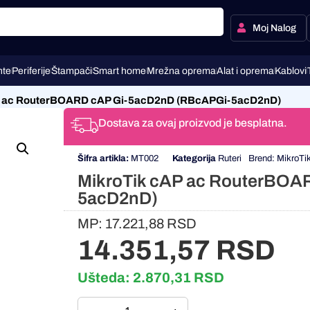
Moj Nalog
te
Periferije
Štampači
Smart home
Mrežna oprema
Alat i oprema
Kablovi
P ac RouterBOARD cAP Gi-5acD2nD (RBcAPGi-5acD2nD)
Dostava za ovaj proizvod je besplatna.
Šifra artikla:
MT002
Kategorija
Ruteri
Brend:
MikroTi
MikroTik cAP ac RouterBOA
5acD2nD)
MP:
17.221,88
RSD
14.351,57
RSD
Ušteda:
2.870,31
RSD