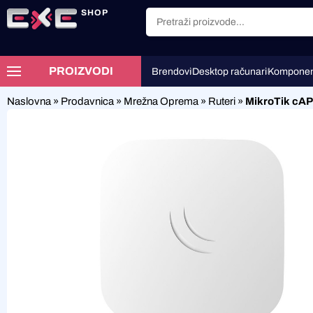
SHOP
PROIZVODI
Brendovi
Desktop računari
Komponen
Naslovna
»
Prodavnica
»
Mrežna Oprema
»
Ruteri
»
MikroTik cA