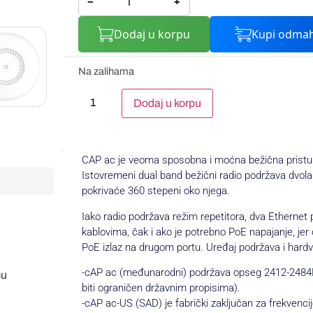
−
+
Dodaj u korpu
Kupi odma
Na zalihama
Alternative:
Dodaj u korpu
CAP ac je veoma sposobna i moćna bežična pristupn
Istovremeni dual band bežični radio podržava dvol
pokrivaće 360 stepeni oko njega.
Iako radio podržava režim repetitora, dva Ethernet
kablovima, čak i ako je potrebno PoE napajanje, je
PoE izlaz na drugom portu. Uređaj podržava i hardv
-cAP ac (međunarodni) podržava opseg 2412-248
su
biti ograničen državnim propisima).
-cAP ac-US (SAD) je fabrički zaključan za frekve