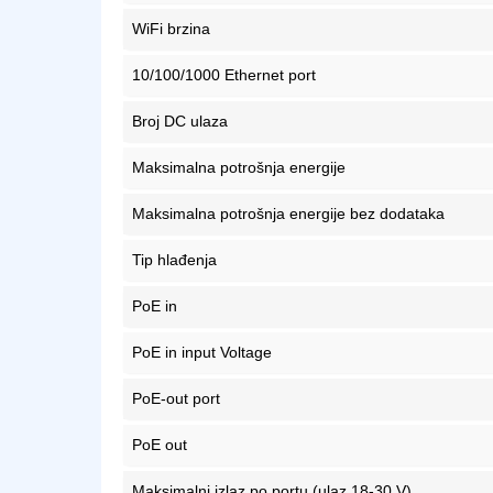
WiFi brzina
10/100/1000 Ethernet port
Broj DC ulaza
Maksimalna potrošnja energije
Maksimalna potrošnja energije bez dodataka
Tip hlađenja
PoE in
PoE in input Voltage
PoE-out port
PoE out
Maksimalni izlaz po portu (ulaz 18-30 V)