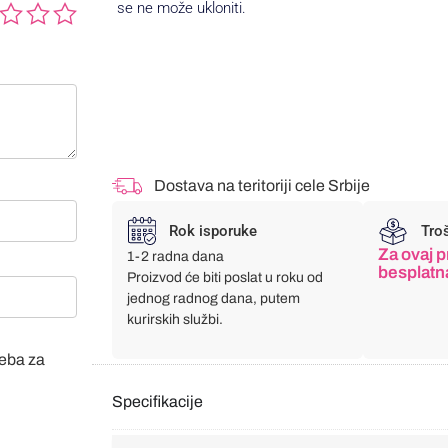
se ne može ukloniti.
Dostava na teritoriji cele Srbije
Rok isporuke
Tro
Za ovaj p
1-2 radna dana
besplatn
Proizvod će biti poslat u roku od
jednog radnog dana, putem
kurirskih službi.
veba za
Specifikacije