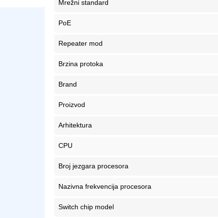
Mrežni standard
PoE
Repeater mod
Brzina protoka
Brand
Proizvod
Arhitektura
CPU
Broj jezgara procesora
Nazivna frekvencija procesora
Switch chip model