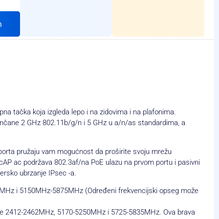
h
a tačka koja izgleda lepo i na zidovima i na plafonima.
ančane 2 GHz 802.11b/g/n i 5 GHz u a/n/as standardima, a
 porta pružaju vam mogućnost da proširite svoju mrežu
r cAP ac podržava 802.3af/na PoE ulazu na prvom portu i pasivni
ersko ubrzanje IPsec -a.
4MHz i 5150MHz-5875MHz (Određeni frekvencijski opseg može
ncije 2412-2462MHz, 5170-5250MHz i 5725-5835MHz. Ova brava