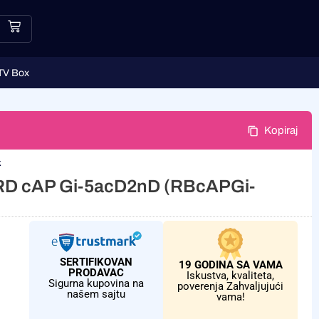
TV Box
Kopiraj
k
RD cAP Gi-5acD2nD (RBcAPGi-
SERTIFIKOVAN
19 GODINA SA VAMA
PRODAVAC
Iskustva, kvaliteta,
Sigurna kupovina na
poverenja Zahvaljujući
našem sajtu
vama!