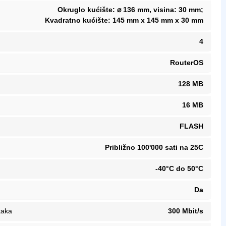
Okruglo kućište: ⌀ 136 mm, visina: 30 mm;
Kvadratno kućište: 145 mm x 145 mm x 30 mm
4
RouterOS
128 MB
16 MB
FLASH
Približno 100'000 sati na 25C
-40°C do 50°C
Da
taka
300 Mbit/s