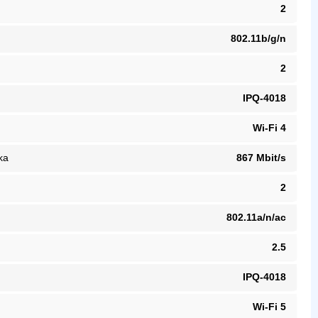
2
802.11b/g/n
2
IPQ-4018
Wi-Fi 4
ka
867 Mbit/s
2
802.11a/n/ac
2.5
IPQ-4018
Wi-Fi 5