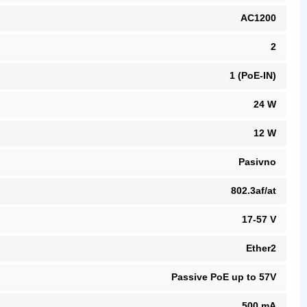
AC1200
2
1 (PoE-IN)
24 W
12 W
Pasivno
802.3af/at
17-57 V
Ether2
Passive PoE up to 57V
500 mA