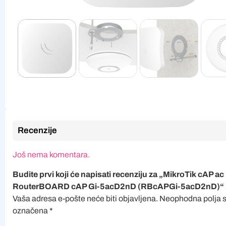
Recenzije
Još nema komentara.
Budite prvi koji će napisati recenziju za „MikroTik cAP ac
RouterBOARD cAP Gi-5acD2nD (RBcAPGi-5acD2nD)“
Vaša adresa e-pošte neće biti objavljena.
Neophodna polja 
označena
*