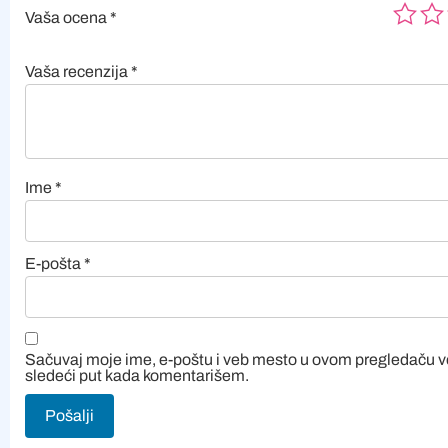
Vaša ocena
*
Vaša recenzija
*
Ime
*
E-pošta
*
Sačuvaj moje ime, e-poštu i veb mesto u ovom pregledaču 
sledeći put kada komentarišem.