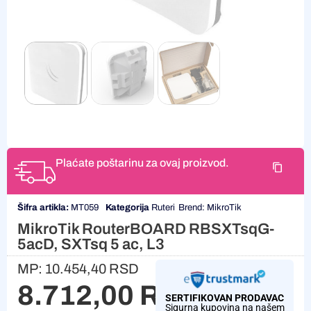
Plaćate poštarinu za ovaj proizvod.
Šifra artikla:
MT059
Kategorija
Ruteri
Brend:
MikroTik
MikroTik RouterBOARD RBSXTsqG-
5acD, SXTsq 5 ac, L3
MP:
10.454,40
RSD
8.712,00
RSD
SERTIFIKOVAN PRODAVAC
Sigurna kupovina na našem