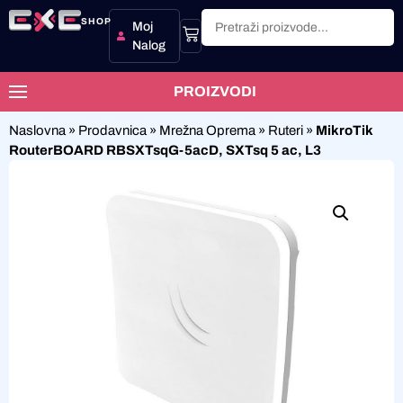
SHOP
Moj
Nalog
PROIZVODI
Naslovna
»
Prodavnica
»
Mrežna Oprema
»
Ruteri
»
MikroTik
RouterBOARD RBSXTsqG-5acD, SXTsq 5 ac, L3