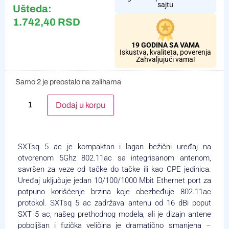
sajtu
Ušteda:
1.742,40
RSD
19 GODINA SA VAMA
Iskustva, kvaliteta, poverenja
Zahvaljujući vama!
Samo 2 je preostalo na zalihama
Alternative:
Dodaj u korpu
SXTsq 5 ac je kompaktan i lagan bežični uređaj na
otvorenom 5Ghz 802.11ac sa integrisanom antenom,
savršen za veze od tačke do tačke ili kao CPE jedinica.
Uređaj uključuje jedan 10/100/1000 Mbit Ethernet port za
potpuno korišćenje brzina koje obezbeđuje 802.11ac
protokol. SXTsq 5 ac zadržava antenu od 16 dBi poput
SXT 5 ac, našeg prethodnog modela, ali je dizajn antene
poboljšan i fizička veličina je dramatično smanjena –