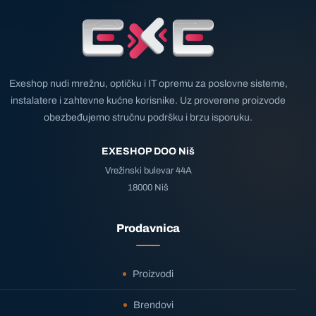
Exeshop nudi mrežnu, optičku i IT opremu za poslovne sisteme,
instalatere i zahtevne kućne korisnike. Uz proverene proizvode
obezbeđujemo stručnu podršku i brzu isporuku.
EXESHOP DOO Niš
Vrežinski bulevar 44A
18000 Niš
Prodavnica
Proizvodi
Brendovi