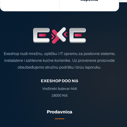
Exeshop nudi mrežnu, optičku i IT opremu za poslovne sisteme,
instalatere i zahtevne kućne korisnike. Uz proverene proizvode
obezbeđujemo stručnu podršku i brzu isporuku.
EXESHOP DOO Niš
Vrežinski bulevar 44A
18000 Niš
Prodavnica