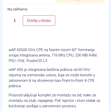
Na zalihama
Alternative:
Dodaj u korpu
wAP 60G
60 GHz CPE sa faznim nizom 60° formiranja
snopa Integrisana antena, 716 Mhz CPU, 256 MB RAM,
PSU i PoE, RouterOS L3
wAP 60G je integrisana bežična jedinica od 60 GHz
otporna na vremenske uslove, koja se može koristiti u
zatvorenom ili na otvorenom kao Point-to-Point ili CPE
jedinica
Proizvod uključuje komplet za montažu na zid, trake za
montažu na stub, napajanje, PoE injector i stoni stalak za
korišćenje uređaja u zatvorenom prostoru.