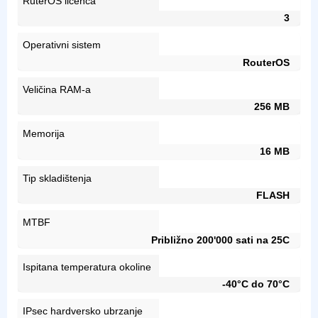
RuterOS licenca
3
Operativni sistem
RouterOS
Veličina RAM-a
256 MB
Memorija
16 MB
Tip skladištenja
FLASH
MTBF
Približno 200'000 sati na 25C
Ispitana temperatura okoline
-40°C do 70°C
IPsec hardversko ubrzanje