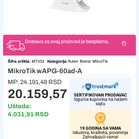
Dostava za ovaj proizvod je besplatna.
Šifra artikla:
MT033
Kategorija
Ruteri
Brend:
MikroTik
MikroTik wAPG-60ad-A
MP:
24.191,48
RSD
20.159,57
RSD
SERTIFIKOVAN PRODAVAC
Sigurna kupovina na našem
sajtu
Ušteda:
4.031,91
RSD
19 GODINA SA VAMA
Iskustva, kvaliteta, poverenja
Zahvaljujući vama!