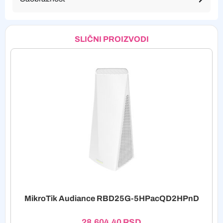
SLIČNI PROIZVODI
MikroTik Audiance RBD25G-5HPacQD2HPnD
28.604,40
RSD