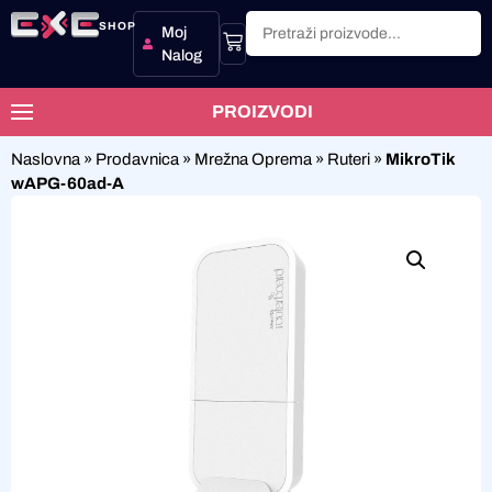
SHOP
Moj
Nalog
PROIZVODI
Naslovna
»
Prodavnica
»
Mrežna Oprema
»
Ruteri
»
MikroTik
wAPG-60ad-A