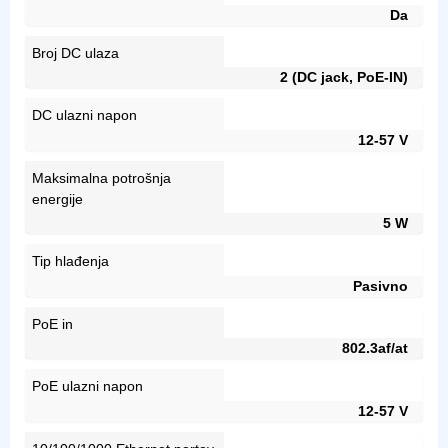
Da
Broj DC ulaza
2 (DC jack, PoE-IN)
DC ulazni napon
12-57 V
Maksimalna potrošnja
energije
5 W
Tip hlađenja
Pasivno
PoE in
802.3af/at
PoE ulazni napon
12-57 V