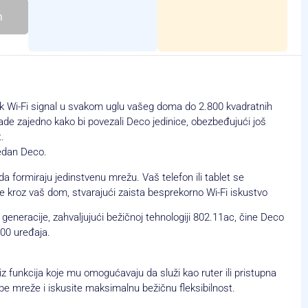
h
jak Wi-Fi signal u svakom uglu vašeg doma do 2.800 kvadratnih
de zajedno kako bi povezali Deco jedinice, obezbeđujući još
.
jedan Deco.
 formiraju jedinstvenu mrežu. Vaš telefon ili tablet se
 kroz vaš dom, stvarajući zaista besprekorno Wi-Fi iskustvo
generacije, zahvaljujući bežičnoj tehnologiji 802.11ac, čine Deco
00 uređaja.
iz funkcija koje mu omogućavaju da služi kao ruter ili pristupna
be mreže i iskusite maksimalnu bežičnu fleksibilnost.