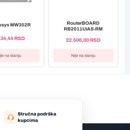
RouterBOARD
usys MW302R
RB2011UiAS-RM
134,44
RSD
22.506,00
RSD
Nije na stanju
ije na stanju
Stručna podrška
kupcima