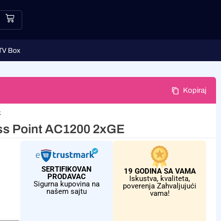
TV Box
Kopiraj
k
ss Point AC1200 2xGE
SERTIFIKOVAN
19 GODINA SA VAMA
PRODAVAC
Iskustva, kvaliteta,
Sigurna kupovina na
poverenja Zahvaljujući
našem sajtu
vama!