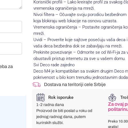
Korisnički profili – Lako kreirajte profil za svakog
vremenska ograničenja na mreži.
Nivoi filtera – Očuvajte svoju porodicu bezbedno
koja blokiraju web lokacije na osnovu uzrasta.
Vremenska ograničenja – Postavite ograničenja ko
mreži.
Uvidi – Proverite koje sajtove posećuju vaša deca i
vaša deca bezbedna dok se zabavljaju na mreži.
Prekinite povezivanje – Odmorite se od Wi-Fi-ja za
obustavili pristup internetu za sve u vašem domu.
Svi Deco rade zajedno
veba za
Deco M4 je kompatibilan sa svakim drugim Deco m
pokrivenost u bilo kom trenutku jednostavnim dod
Dostava na teritoriji cele Srbije
Rok isporuke
Tro
Za ovaj p
1-2 radna dana
poštarin
Proizvod će biti poslat u roku od
jednog radnog dana, putem
Preko 10.00
kurirskih službi.
gratis!