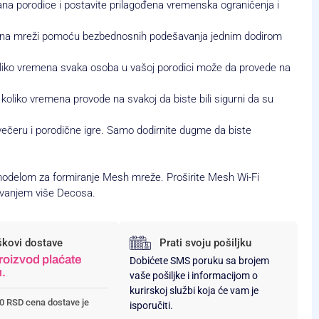
 člana porodice i postavite prilagođena vremenska ograničenja i
m na mreži pomoću bezbednosnih podešavanja jednim dodirom
liko vremena svaka osoba u vašoj porodici može da provede na
 koliko vremena provode na svakoj da biste bili sigurni da su
 večeru i porodične igre. Samo dodirnite dugme da biste
odelom za formiranje Mesh mreže. Proširite Mesh Wi-Fi
avanjem više Decosa.
škovi dostave
Prati svoju pošiljku
roizvod plaćate
Dobićete SMS poruku sa brojem
u.
vaše pošiljke i informacijom o
kurirskoj službi koja će vam je
0 RSD cena dostave je
isporučiti.