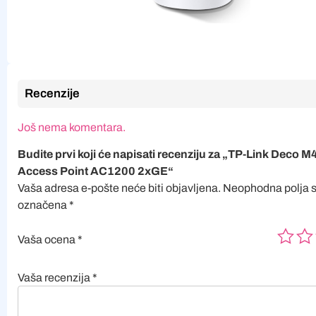
Recenzije
Još nema komentara.
Budite prvi koji će napisati recenziju za „TP-Link Deco 
Access Point AC1200 2xGE“
Vaša adresa e-pošte neće biti objavljena.
Neophodna polja 
označena
*
Vaša ocena
*
Vaša recenzija
*