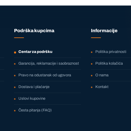
Podrška kupcima
Informacije
Centar za podršku
Politika privatnosti
Garancija, reklamacije i saobraznost
Politika kolačića
Pravo na odustanak od ugovora
O nama
Dostava i plaćanje
Kontakt
Uslovi kupovine
Česta pitanja (FAQ)