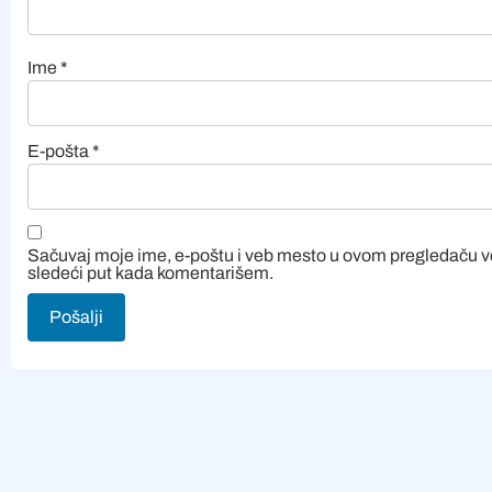
Ime
*
E-pošta
*
Sačuvaj moje ime, e-poštu i veb mesto u ovom pregledaču 
sledeći put kada komentarišem.
Alternative: