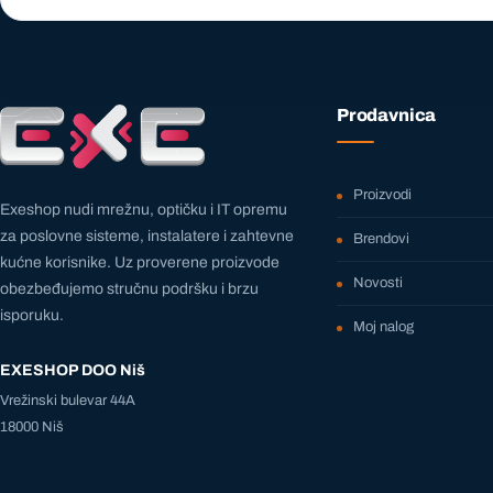
Prodavnica
Proizvodi
Exeshop nudi mrežnu, optičku i IT opremu
za poslovne sisteme, instalatere i zahtevne
Brendovi
kućne korisnike. Uz proverene proizvode
Novosti
obezbeđujemo stručnu podršku i brzu
isporuku.
Moj nalog
EXESHOP DOO Niš
Vrežinski bulevar 44A
18000 Niš