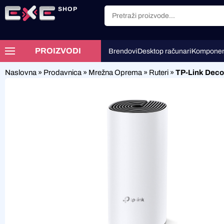
SHOP
PROIZVODI
Brendovi
Desktop računari
Komponen
Naslovna
»
Prodavnica
»
Mrežna Oprema
»
Ruteri
»
TP-Link Dec