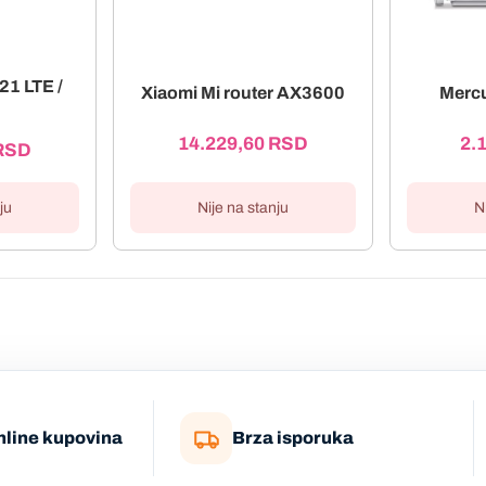
1 LTE /
Xiaomi Mi router AX3600
Merc
14.229,60
RSD
2.
RSD
ju
Nije na stanju
N
nline kupovina
Brza isporuka