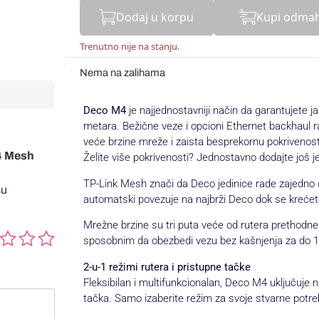
Dodaj u korpu
Kupi odma
Trenutno nije na stanju.
Nema na zalihama
Deco M4
je najjednostavniji način da garantujete 
metara. Bežične veze i opcioni Ethernet backhaul ra
veće brzine mreže i zaista besprekornu pokrivenost
M4 Mesh
Želite više pokrivenosti? Jednostavno dodajte još 
TP-Link Mesh znači da Deco jedinice rade zajedno da
su
automatski povezuje na najbrži Deco dok se krećete
Mrežne brzine su tri puta veće od rutera prethodne 
sposobnim da obezbedi vezu bez kašnjenja za do 1
2-u-1 režimi rutera i pristupne tačke
Fleksibilan i multifunkcionalan, Deco M4 uključuje n
tačka. Samo izaberite režim za svoje stvarne potre