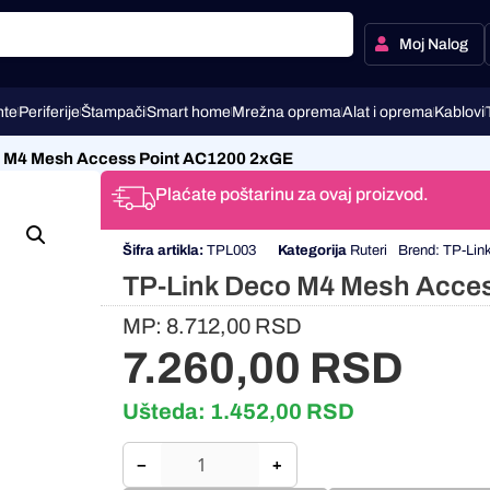
Moj Nalog
te
Periferije
Štampači
Smart home
Mrežna oprema
Alat i oprema
Kablovi
o M4 Mesh Access Point AC1200 2xGE
Plaćate poštarinu za ovaj proizvod.
Šifra artikla:
TPL003
Kategorija
Ruteri
Brend:
TP-Lin
TP-Link Deco M4 Mesh Acce
MP:
8.712,00
RSD
7.260,00
RSD
Ušteda:
1.452,00
RSD
−
+