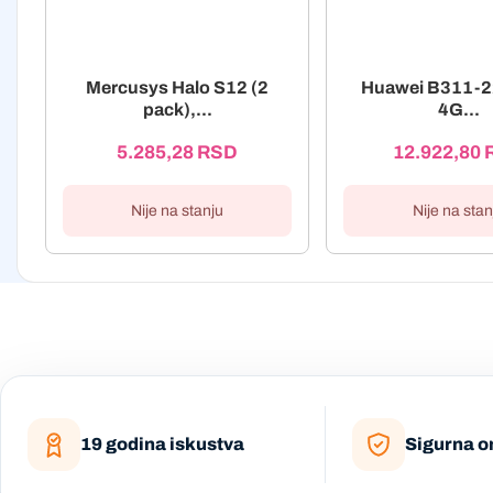
Mercusys Halo S12 (2
Huawei B311-22
pack),...
4G...
5.285,28
RSD
12.922,80
Nije na stanju
Nije na stan
19 godina iskustva
Sigurna o