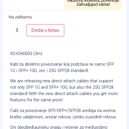
Iskustva, kvaliteta, poverenja
Zahvaljujući vama!
Na zalihama
Alternative:
Dodaj u korpu
XS+DA0003 (3m)
Kabl za direktno povezivanje koji podržava ne samo SFP
1G i SFP+ 10G, već i 25G SFP28 standard!
We are releasing new direct attach cables that support
not only SFP 1G and SFP+ 10G, but also the 25G SFP28
standard! With the new direct attach cables you get more
features for the same price!
Cabl za povezivanje SFP/SFP+/SFP28 uređaja na veoma
kratke udaljenosti, unutar rekova i preko susednih rekova.
Oni obezbeđujunisku snagu i rešenje za međusobno