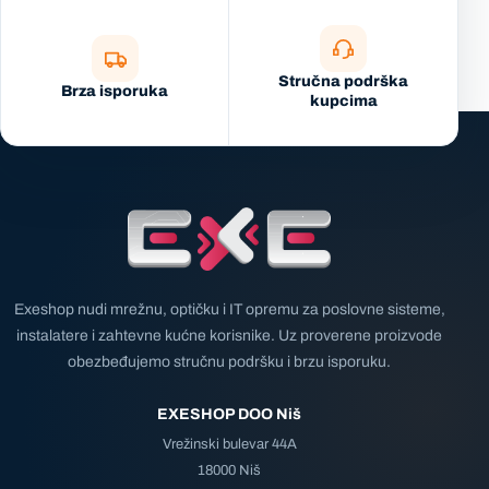
Stručna podrška
Brza isporuka
kupcima
Exeshop nudi mrežnu, optičku i IT opremu za poslovne sisteme,
instalatere i zahtevne kućne korisnike. Uz proverene proizvode
obezbeđujemo stručnu podršku i brzu isporuku.
EXESHOP DOO Niš
Vrežinski bulevar 44A
18000 Niš