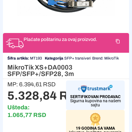
Plaćate poštarinu za ovaj proizvod.
Šifra artikla:
MT193
Kategorija
SFP+ transiveri
Brend:
MikroTik
MikroTik XS+DA0003
SFP/SFP+/SFP28, 3m
MP:
6.394,61
RSD
5.328,84
RSD
SERTIFIKOVAN PRODAVAC
Sigurna kupovina na našem
sajtu
Ušteda:
1.065,77
RSD
19 GODINA SA VAMA