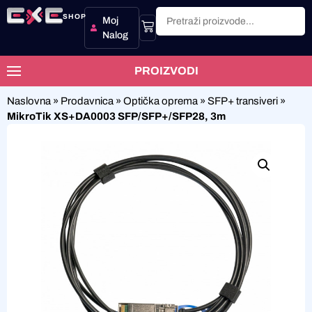
SHOP
Moj
Nalog
PROIZVODI
Naslovna
»
Prodavnica
»
Optička oprema
»
SFP+ transiveri
»
MikroTik XS+DA0003 SFP/SFP+/SFP28, 3m