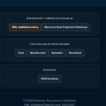
SIGURNOST I OBRADA PLAĆANJA
SSL zaštićena veza
Banca Intesa Payment Gateway
KARTICE KOJE PRIHVATAMO
Visa
Mastercard
Maestro
DinaCard
DOSTAVA
AKS Express
© 2026 Exeshop. Sva prava su zadržana.
PIB: 104684437
Matični broj: 20213957