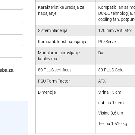
Karakteristike uređaja za
Kompatibilan sa mo
napajanje
DC-DC tehnologija, r
cooling fan, potpu
Sistem hlađenja
120 mm ventilator
Kompatibilnost napajanja
PC/Server
Modularno upravljanje
Da
kablovima
veba za
80 PLUS sertificat
80 PLUS Gold
PSU Form Factor
ATX
Dimenzije
Širina 15 cm
dubina 14 cm
Visina 8,6 cm
Težina 1,519 kg