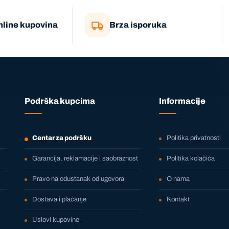
nline kupovina
Brza isporuka
Podrška kupcima
Informacije
Centar za podršku
Politika privatnosti
Garancija, reklamacije i saobraznost
Politika kolačića
Pravo na odustanak od ugovora
O nama
Dostava i plaćanje
Kontakt
Uslovi kupovine