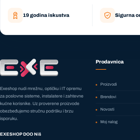
19 godina iskustva
Sigurna o
Prodavnica
Proizvodi
Exeshop nudi mrežnu, optičku i IT opremu
za poslovne sisteme, instalatere i zahtevne
Brendovi
kućne korisnike. Uz proverene proizvode
Novosti
obezbeđujemo stručnu podršku i brzu
isporuku.
Moj nalog
EXESHOP DOO Niš