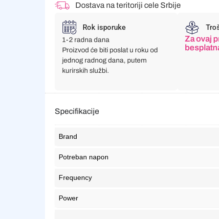
Dostava na teritoriji cele Srbije
Rok isporuke
Tro
Za ovaj p
1-2 radna dana
besplatn
Proizvod će biti poslat u roku od
jednog radnog dana, putem
kurirskih službi.
Specifikacije
Brand
Potreban napon
Frequency
Power