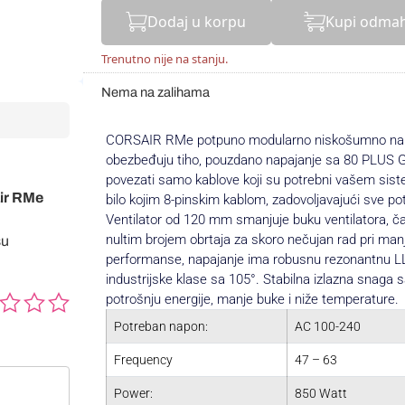
Dodaj u korpu
Kupi odma
Trenutno nije na stanju.
Nema na zalihama
CORSAIR RMe potpuno modularno niskošumno napa
obezbeđuju tiho, pouzdano napajanje sa 80 PLUS Go
povezati samo kablove koji su potrebni vašem siste
air RMe
bilo kojim 8-pinskim kablom, zadovoljavajući sve 
Ventilator od 120 mm smanjuje buku ventilatora, ča
nultim brojem obrtaja za skoro nečujan rad pri man
su
performanse, napajanje ima robusnu rezonantnu LL
industrijske klase sa 105°. Stabilna izlazna snaga 
potrošnju energije, manje buke i niže temperature.
Potreban napon:
AC 100-240
Frequency
47 – 63
Power:
850 Watt