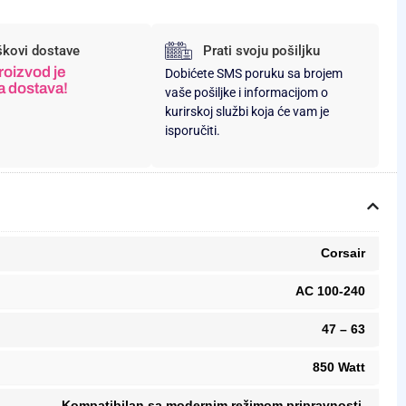
škovi dostave
Prati svoju pošiljku
roizvod je
Dobićete SMS poruku sa brojem
a dostava!
vaše pošiljke i informacijom o
kurirskoj službi koja će vam je
isporučiti.
Corsair
AC 100-240
47 – 63
850 Watt
Kompatibilan sa modernim režimom pripravnosti,