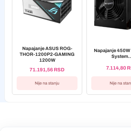
Napajanje ASUS ROG-
Napajanje 450W 
THOR-1200P2-GAMING
System..
1200W
7.114,80
R
71.191,56
RSD
Nije na stan
Nije na stanju