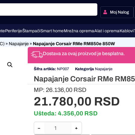
Moj Nalog
te
Periferije
Štampači
Smart home
Mrežna oprema
Alat i oprema
Kablovi
C)
»
Napajanje
»
Napajanje Corsair RMe RM850e 850W
Dostava za ovaj proizvod je besplatna.
Šifra artikla:
NP007
Kategorija
Napajanje
Napajanje Corsair RMe RM8
MP:
26.136,00
RSD
21.780,00
RSD
Ušteda:
4.356,00
RSD
−
+