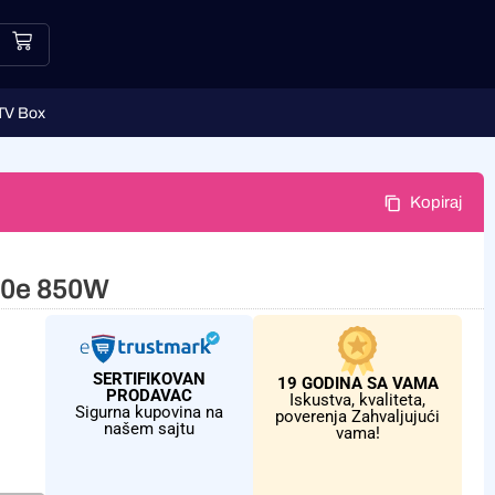
TV Box
Kopiraj
50e 850W
SERTIFIKOVAN
19 GODINA SA VAMA
PRODAVAC
Iskustva, kvaliteta,
Sigurna kupovina na
poverenja Zahvaljujući
našem sajtu
vama!