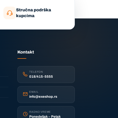
Stručna podrška
kupcima
Kontakt
TELEFON
018/415-5555
EMAIL
info@exeshop.rs
RADNO VREME
Ponedeljak – Petak