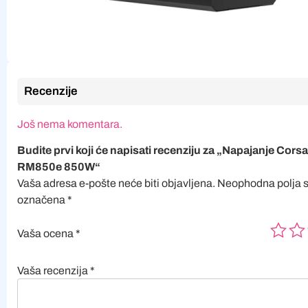
Recenzije
Još nema komentara.
Budite prvi koji će napisati recenziju za „Napajanje Cors
RM850e 850W“
Vaša adresa e-pošte neće biti objavljena.
Neophodna polja 
označena
*
Vaša ocena
*
Vaša recenzija
*