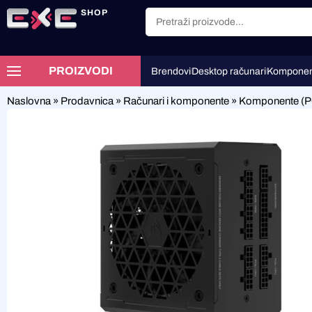
SHOP
PROIZVODI
Brendovi
Desktop računari
Komponen
Naslovna
»
Prodavnica
»
Računari i komponente
»
Komponente (P