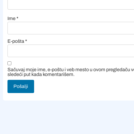
Ime
*
E-pošta
*
Sačuvaj moje ime, e-poštu i veb mesto u ovom pregledaču 
sledeći put kada komentarišem.
Alternative: