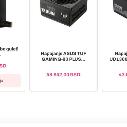
be quiet!
Napajanje ASUS TUF
Napaj
.
GAMING-80 PLUS...
UD130
SD
48.642,00
RSD
43.
ju