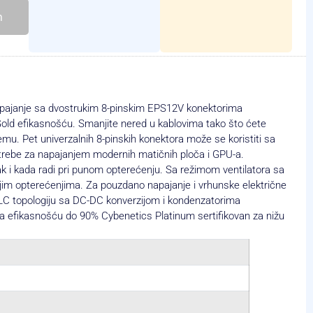
h
janje sa dvostrukim 8-pinskim EPS12V konektorima
ld efikasnošću. Smanjite nered u kablovima tako što ćete
mu. Pet univerzalnih 8-pinskih konektora može se koristiti sa
potrebe za napajanjem modernih matičnih ploča i GPU-a.
k i kada radi pri punom opterećenju. Sa režimom ventilatora sa
jim opterećenjima. Za pouzdano napajanje i vrhunske električne
C topologiju sa DC-DC konverzijom i kondenzatorima
sa efikasnošću do 90% Cybenetics Platinum sertifikovan za nižu