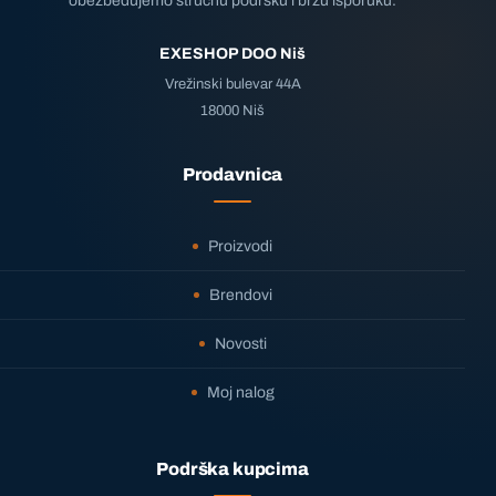
obezbeđujemo stručnu podršku i brzu isporuku.
EXESHOP DOO Niš
Vrežinski bulevar 44A
18000 Niš
Prodavnica
Proizvodi
Brendovi
Novosti
Moj nalog
Podrška kupcima