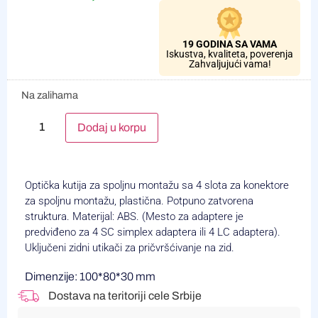
19 GODINA SA VAMA
Iskustva, kvaliteta, poverenja
Zahvaljujući vama!
Na zalihama
Alternative:
Dodaj u korpu
Optička kutija za spoljnu montažu sa 4 slota za konektore
za spoljnu montažu, plastična. Potpuno zatvorena
struktura. Materijal: ABS. (Mesto za adaptere je
predviđeno za 4 SC simplex adaptera ili 4 LC adaptera).
Uključeni zidni utikači za pričvršćivanje na zid.
Dimenzije: 100*80*30 mm
Dostava na teritoriji cele Srbije