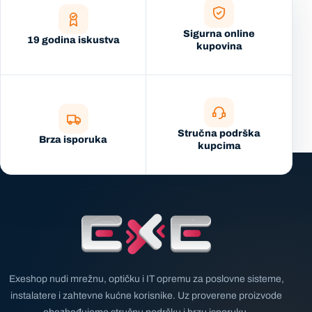
Sigurna online
19 godina iskustva
kupovina
Stručna podrška
Brza isporuka
kupcima
Exeshop nudi mrežnu, optičku i IT opremu za poslovne sisteme,
instalatere i zahtevne kućne korisnike. Uz proverene proizvode