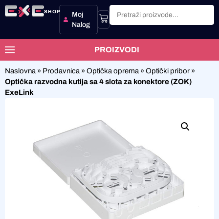
SHOP
Moj
Nalog
PROIZVODI
Naslovna
»
Prodavnica
»
Optička oprema
»
Optički pribor
»
Optička razvodna kutija sa 4 slota za konektore (ZOK)
ExeLink