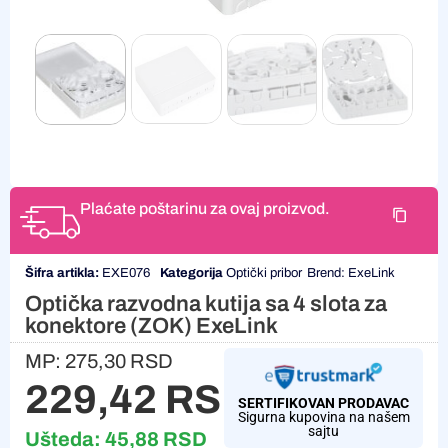
Plaćate poštarinu za ovaj proizvod.
Šifra artikla:
EXE076
Kategorija
Optički pribor
Brend:
ExeLink
Optička razvodna kutija sa 4 slota za
konektore (ZOK) ExeLink
MP:
275,30
RSD
229,42
RSD
SERTIFIKOVAN PRODAVAC
Sigurna kupovina na našem
sajtu
Ušteda:
45,88
RSD