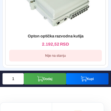
Opton optička razvodna kutija
2.192,52
RSD
Nije na stanju
Dodaj
Kupi