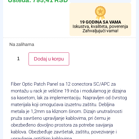
Ušteda:
795,41
RSD
19 GODINA SA VAMA
Iskustva, kvaliteta, poverenja
Zahvaljujući vama!
Na zalihama
Alternative:
Dodaj u korpu
Fiber Optic Patch Panel sa 12 conectora SC/APC za
montažu u rack je veličine 19 inča i modularnog je dizajna
sa kasetom, lak za implementaciju. Napravljen od čvrstog
materijala koji omogućava izuzetnu zaštitu. Debljina
metala je 1,2mm sa kliznom šinom. Dizajn unutrašnosti
pruža savršeno upravljanje kablovima, pri čemu je
obezbeđeno dovoljno prostora za potrebe savijanja
kablova. Obezbeđuje završetak, zaštitu, povezivanje i
upravljanje optičkim kablovima.