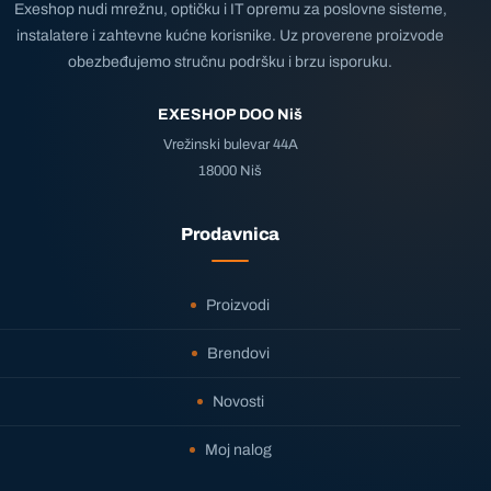
Exeshop nudi mrežnu, optičku i IT opremu za poslovne sisteme,
instalatere i zahtevne kućne korisnike. Uz proverene proizvode
obezbeđujemo stručnu podršku i brzu isporuku.
EXESHOP DOO Niš
Vrežinski bulevar 44A
18000 Niš
Prodavnica
Proizvodi
Brendovi
Novosti
Moj nalog