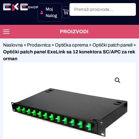
SHOP
Moj
Nalog
PROIZVODI
Naslovna
»
Prodavnica
»
Optička oprema
»
Optički patch paneli
»
Optički patch panel ExeLink sa 12 konektora SC/APC za rek
orman