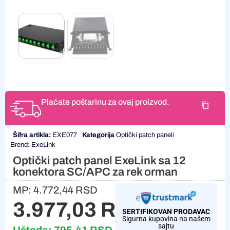
Plaćate poštarinu za ovaj proizvod.
Šifra artikla:
EXE077
Kategorija
Optički patch paneli
Brend:
ExeLink
Optički patch panel ExeLink sa 12
konektora SC/APC za rek orman
MP:
4.772,44
RSD
3.977,03
RSD
SERTIFIKOVAN PRODAVAC
Sigurna kupovina na našem
sajtu