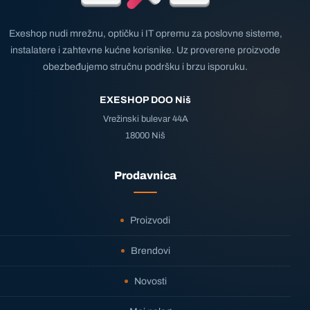
Exeshop nudi mrežnu, optičku i IT opremu za poslovne sisteme,
instalatere i zahtevne kućne korisnike. Uz proverene proizvode
obezbeđujemo stručnu podršku i brzu isporuku.
EXESHOP DOO Niš
Vrežinski bulevar 44A
18000 Niš
Prodavnica
Proizvodi
Brendovi
Novosti