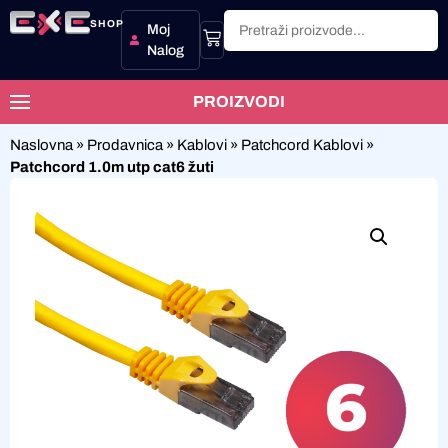
SHOP
Moj
Nalog
PROIZVODI
Naslovna
»
Prodavnica
»
Kablovi
»
Patchcord Kablovi
»
Patchcord 1.0m utp cat6 žuti