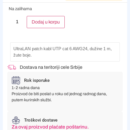
Na zalihama
Alternative:
Dodaj u korpu
UltraLAN patch kabl UTP cat 6 AWG24, dužine 1 m, 
žute boje.
Dostava na teritoriji cele Srbije
Rok isporuke
1-2 radna dana
Proizvod će biti poslat u roku od jednog radnog dana,
putem kurirskih službi.
Troškovi dostave
Za ovaj proizvod plaćate poštarinu.