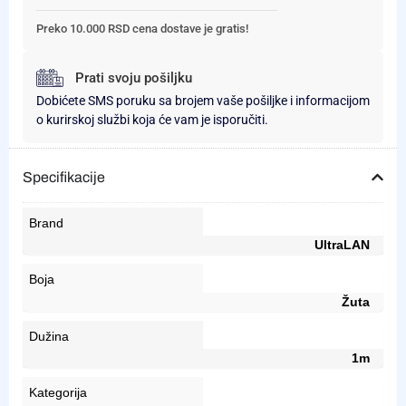
Preko 10.000 RSD cena dostave je gratis!
Prati svoju pošiljku
Dobićete SMS poruku sa brojem vaše pošiljke i informacijom
o kurirskoj službi koja će vam je isporučiti.
Specifikacije
Brand
UltraLAN
Boja
Žuta
Dužina
1m
Kategorija