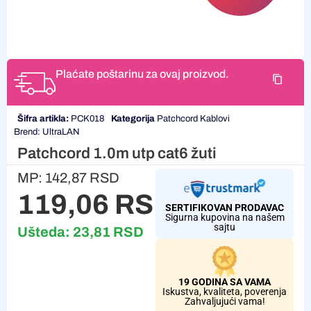
Plaćate poštarinu za ovaj proizvod.
Šifra artikla:
PCK018
Kategorija
Patchcord Kablovi
Brend:
UltraLAN
Patchcord 1.0m utp cat6 žuti
MP:
142,87
RSD
119,06
RSD
SERTIFIKOVAN PRODAVAC
Sigurna kupovina na našem
sajtu
Ušteda:
23,81
RSD
19 GODINA SA VAMA
Iskustva, kvaliteta, poverenja
Zahvaljujući vama!