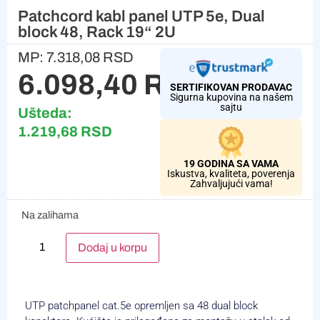
Patchcord kabl panel UTP 5e, Dual
block 48, Rack 19“ 2U
MP:
7.318,08
RSD
6.098,40
RSD
SERTIFIKOVAN PRODAVAC
Sigurna kupovina na našem
sajtu
Ušteda:
1.219,68
RSD
19 GODINA SA VAMA
Iskustva, kvaliteta, poverenja
Zahvaljujući vama!
Na zalihama
Alternative:
Dodaj u korpu
UTP patchpanel cat.5e opremljen sa 48 dual block