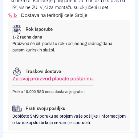
konektora. Kućište je prilagođeno za montažu u stalak od
19″, visine 2U. Vijci za montažu su uključeni u set.
Dostava na teritoriji cele Srbije
Rok isporuke
1-2 radna dana
Proizvod će biti poslat u roku od jednog radnog dana,
putem kurirskih službi.
Troškovi dostave
Za ovaj proizvod plaćate poštarinu.
Preko 10.000 RSD cena dostave je gratis!
Prati svoju pošiljku
Dobićete SMS poruku sa brojem vaše pošiljke i informacijom
o kurirskoj službi koja će vam je isporučiti.