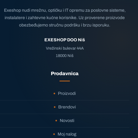
Exeshop nudi mrežnu, optičku i IT opremu za poslovne sisteme,
instalatere i zahtevne kućne korisnike. Uz proverene proizvode
obezbeđujemo stručnu podršku i brzu isporuku.
EXESHOP DOO Niš
Vrežinski bulevar 44A
18000 Niš
Prodavnica
Proizvodi
Brendovi
Novosti
Moj nalog