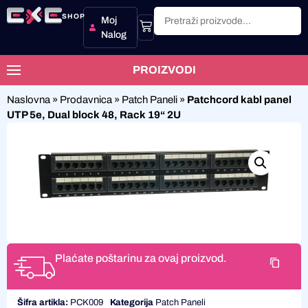
SHOP
Moj
Nalog
PROIZVODI
Naslovna
»
Prodavnica
»
Patch Paneli
»
Patchcord kabl panel
UTP 5e, Dual block 48, Rack 19“ 2U
Plaćate poštarinu za ovaj proizvod.
Šifra artikla:
PCK009
Kategorija
Patch Paneli