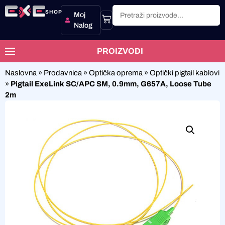
SHOP
Moj
Nalog
PROIZVODI
Naslovna
»
Prodavnica
»
Optička oprema
»
Optički pigtail kablovi
»
Pigtail ExeLink SC/APC SM, 0.9mm, G657A, Loose Tube
2m