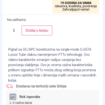
19 GODINA SA VAMA
Iskustva, kvaliteta, poverenja
Zahvaljujući vama!
Na zalihama
Alternative:
Dodaj u korpu
Pigtail sa SC/APC konektorima na single-mode G.657A
Loose Tube vlaknu namenjenom FTTx tehnologiji. Ovo
vlakno karakteriše smanjen radijus savijanja bez
povećanja slabljenja. Ovo je veoma važna karakteristika
prilikom izgradnje FTTx mreža zbog velikog broja promena
u smeru optičke linije i dimenzija malih ormana i razvodnih
kutija.
Dostava na teritoriji cele Srbije
Rok isporuke
1-2 radna dana