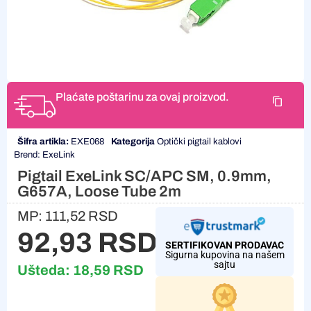
Plaćate poštarinu za ovaj proizvod.
Šifra artikla:
EXE068
Kategorija
Optički pigtail kablovi
Brend:
ExeLink
Pigtail ExeLink SC/APC SM, 0.9mm,
G657A, Loose Tube 2m
MP:
111,52
RSD
92,93
RSD
SERTIFIKOVAN PRODAVAC
Sigurna kupovina na našem
sajtu
Ušteda:
18,59
RSD