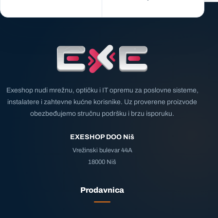
Exeshop nudi mrežnu, optičku i IT opremu za poslovne sisteme,
instalatere i zahtevne kućne korisnike. Uz proverene proizvode
obezbeđujemo stručnu podršku i brzu isporuku.
EXESHOP DOO Niš
Vrežinski bulevar 44A
18000 Niš
Prodavnica