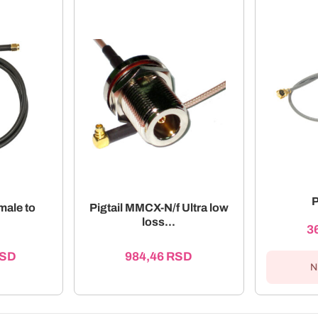
P
male to
Pigtail MMCX-N/f Ultra low
loss...
3
SD
984,46
RSD
N