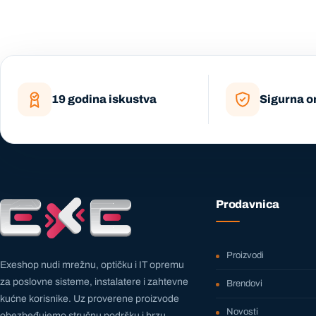
19 godina iskustva
Sigurna o
Prodavnica
Proizvodi
Exeshop nudi mrežnu, optičku i IT opremu
za poslovne sisteme, instalatere i zahtevne
Brendovi
kućne korisnike. Uz proverene proizvode
Novosti
obezbeđujemo stručnu podršku i brzu