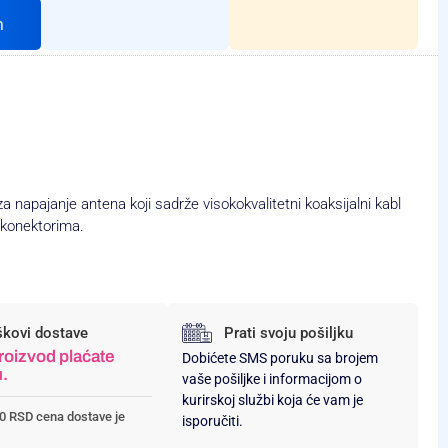
h
za napajanje antena koji sadrže visokokvalitetni koaksijalni kabl
konektorima.
škovi dostave
Prati svoju pošiljku
roizvod plaćate
Dobićete SMS poruku sa brojem
u.
vaše pošiljke i informacijom o
kurirskoj službi koja će vam je
0 RSD cena dostave je
isporučiti.