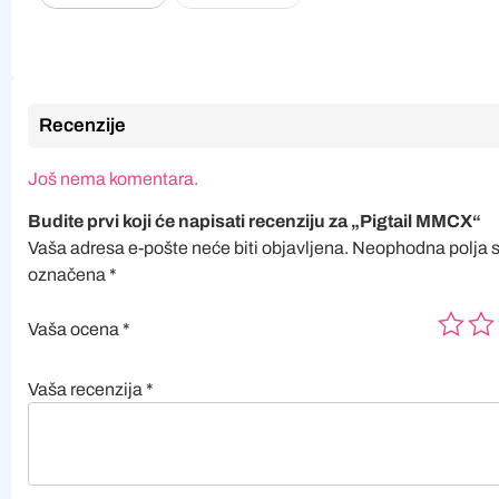
Recenzije
Još nema komentara.
Budite prvi koji će napisati recenziju za „Pigtail MMCX“
Vaša adresa e-pošte neće biti objavljena.
Neophodna polja 
označena
*
Vaša ocena
*
Vaša recenzija
*