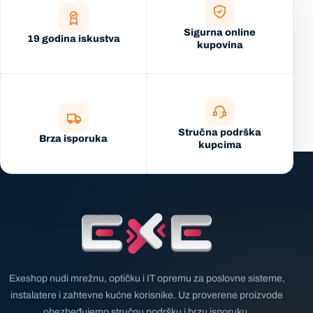
Sigurna online
19 godina iskustva
kupovina
Stručna podrška
Brza isporuka
kupcima
Exeshop nudi mrežnu, optičku i IT opremu za poslovne sisteme,
instalatere i zahtevne kućne korisnike. Uz proverene proizvode
obezbeđujemo stručnu podršku i brzu isporuku.