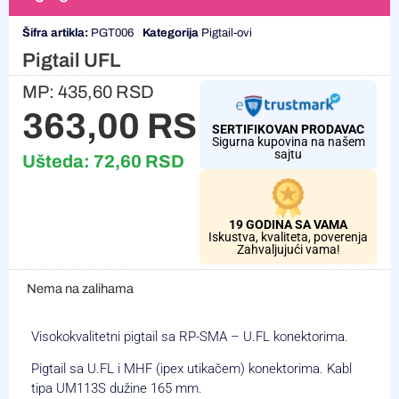
Šifra artikla:
PGT006
Kategorija
Pigtail-ovi
Pigtail UFL
MP:
435,60
RSD
363,00
RSD
SERTIFIKOVAN PRODAVAC
Sigurna kupovina na našem
sajtu
Ušteda:
72,60
RSD
19 GODINA SA VAMA
Iskustva, kvaliteta, poverenja
Zahvaljujući vama!
Nema na zalihama
Visokokvalitetni pigtail sa RP-SMA – U.FL konektorima.
Pigtail sa U.FL i MHF (ipex utikačem) konektorima. Kabl
tipa UM113S dužine 165 mm.