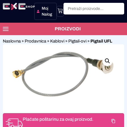
SHOP
Moj
Nalog
PROIZVODI
Naslovna
»
Prodavnica
»
Kablovi
»
Pigtail-ovi
»
Pigtail UFL
Plaćate poštarinu za ovaj proizvod.