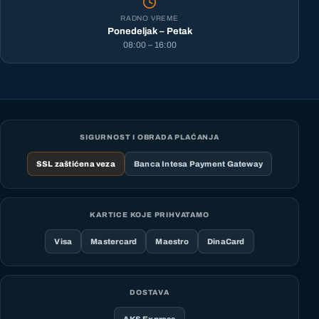
RADNO VREME
Ponedeljak – Petak
08:00 – 16:00
SIGURNOST I OBRADA PLAĆANJA
SSL zaštićena veza
Banca Intesa Payment Gateway
KARTICE KOJE PRIHVATAMO
Visa
Mastercard
Maestro
DinaCard
DOSTAVA
AKS Express