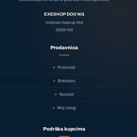
EXESHOP DOO Niš
Vrežinski bulevar 44A
18000 Niš
Prodavnica
Proizvodi
Brendovi
Novosti
Moj nalog
Podrška kupcima