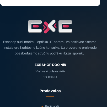
Exeshop nudi mrežnu, optičku i IT opremu za poslovne sisteme,
instalatere i zahtevne kućne korisnike. Uz proverene proizvode
obezbeđujemo stručnu podršku i brzu isporuku.
EXESHOP DOO Niš
Vrežinski bulevar 44A
18000 Niš
Prodavnica
Proizvodi