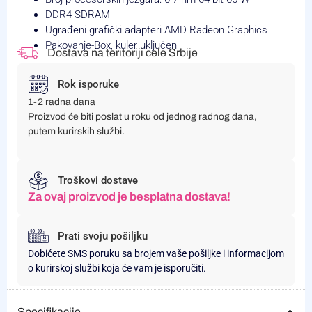
DDR4 SDRAM
Ugrađeni grafički adapteri AMD Radeon Graphics
Pakovanje-Box, kuler uključen
Dostava na teritoriji cele Srbije
Rok isporuke
1-2 radna dana
Proizvod će biti poslat u roku od jednog radnog dana,
putem kurirskih službi.
Troškovi dostave
Za ovaj proizvod je besplatna dostava!
Prati svoju pošiljku
Dobićete SMS poruku sa brojem vaše pošiljke i informacijom
o kurirskoj službi koja će vam je isporučiti.
Specifikacije