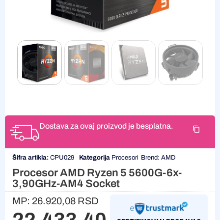
Dostava za ovaj proizvod je besplatna.
Šifra artikla:
CPU029
Kategorija
Procesori
Brend:
AMD
Procesor AMD Ryzen 5 5600G-6x-
3,90GHz-AM4 Socket
MP:
26.920,08
RSD
22.433,40
RSD