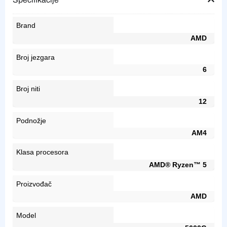
Brand
AMD
Broj jezgara
6
Broj niti
12
Podnožje
AM4
Klasa procesora
AMD® Ryzen™ 5
Proizvođač
AMD
Model