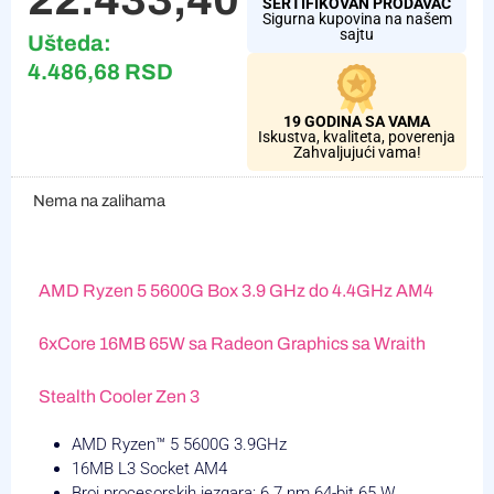
SERTIFIKOVAN PRODAVAC
Sigurna kupovina na našem
sajtu
Ušteda:
4.486,68
RSD
19 GODINA SA VAMA
Iskustva, kvaliteta, poverenja
Zahvaljujući vama!
Nema na zalihama
AMD Ryzen 5 5600G Box 3.9 GHz do 4.4GHz AM4
6xCore 16MB 65W sa Radeon Graphics sa Wraith
Stealth Cooler Zen 3
AMD Ryzen™ 5 5600G 3.9GHz
16MB L3 Socket AM4
Broj procesorskih jezgara: 6 7 nm 64-bit 65 W