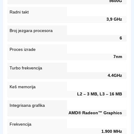
5600G
Radni takt
3,9 GHz
Broj jezgara procesora
6
Proces izrade
7nm
Turbo frekvencija
4.4GHz
Keš memorija
L2 – 3 MB, L3 – 16 MB
Integrisana grafika
AMD® Radeon™ Graphics
Frekvencija
1.900 MHz