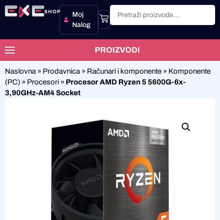
SHOP
Moj
Nalog
PROIZVODI
Naslovna
»
Prodavnica
»
Računari i komponente
»
Komponente
(PC)
»
Procesori
»
Procesor AMD Ryzen 5 5600G-6x-
3,90GHz-AM4 Socket