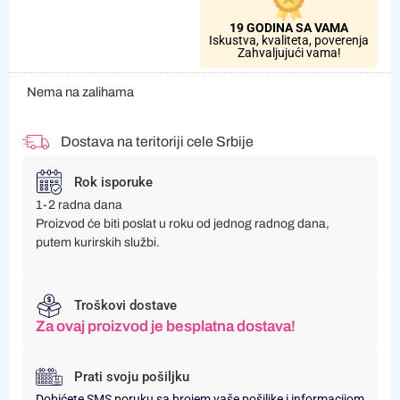
19 GODINA SA VAMA
Iskustva, kvaliteta, poverenja
Zahvaljujući vama!
Nema na zalihama
Dostava na teritoriji cele Srbije
Rok isporuke
1-2 radna dana
Proizvod će biti poslat u roku od jednog radnog dana,
putem kurirskih službi.
Troškovi dostave
Za ovaj proizvod je besplatna dostava!
Prati svoju pošiljku
Dobićete SMS poruku sa brojem vaše pošiljke i informacijom