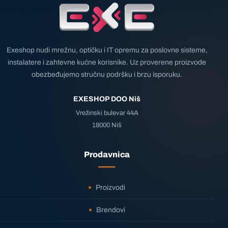
Exeshop nudi mrežnu, optičku i IT opremu za poslovne sisteme,
instalatere i zahtevne kućne korisnike. Uz proverene proizvode
obezbeđujemo stručnu podršku i brzu isporuku.
EXESHOP DOO Niš
Vrežinski bulevar 44A
18000 Niš
Prodavnica
Proizvodi
Brendovi