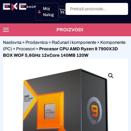
SHOP
Moj
Nalog
PROIZVODI
Naslovna
»
Prodavnica
»
Računari i komponente
»
Komponente
(PC)
»
Procesori
»
Procesor CPU AMD Ryzen 9 7900X3D
BOX WOF 5,6GHz 12xCore 140MB 120W