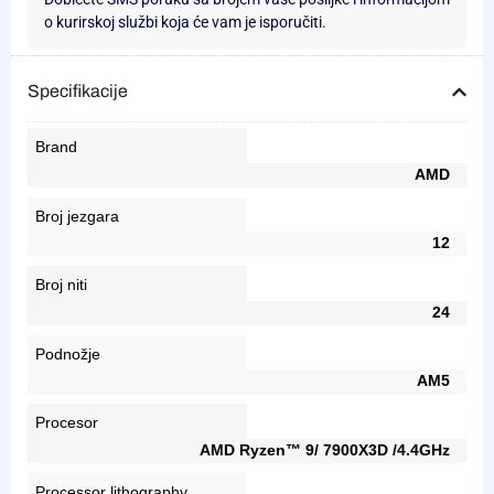
o kurirskoj službi koja će vam je isporučiti.
Specifikacije
Brand
AMD
Broj jezgara
12
Broj niti
24
Podnožje
AM5
Procesor
AMD Ryzen™ 9/ 7900X3D /4.4GHz
Processor lithography