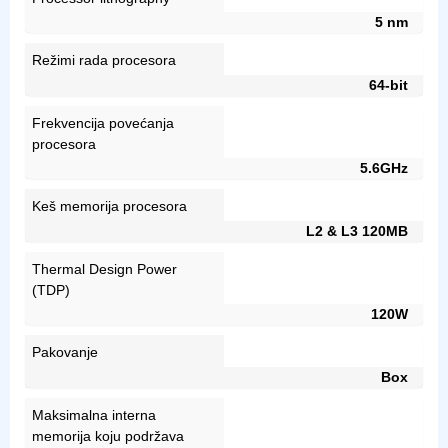
5 nm
Režimi rada procesora
64-bit
Frekvencija povećanja
procesora
5.6GHz
Keš memorija procesora
L2 & L3 120MB
Thermal Design Power
(TDP)
120W
Pakovanje
Box
Maksimalna interna
memorija koju podržava