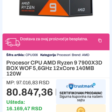
Dostava za ovaj proizvod je besplatna.
Šifra artikla:
CPU006
Kategorija
Procesori
Brend:
AMD
Procesor CPU AMD Ryzen 9 7900X3D
BOX WOF 5,6GHz 12xCore 140MB
120W
MP:
97.016,83
RSD
80.847,36
RSD
SERTIFIKOVAN PRODAVAC
Sigurna kupovina na našem
sajtu
Ušteda:
16.169,47
RSD