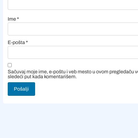
Ime
*
E-pošta
*
Sačuvaj moje ime, e-poštu i veb mesto u ovom pregledaču 
sledeći put kada komentarišem.
Alternative: