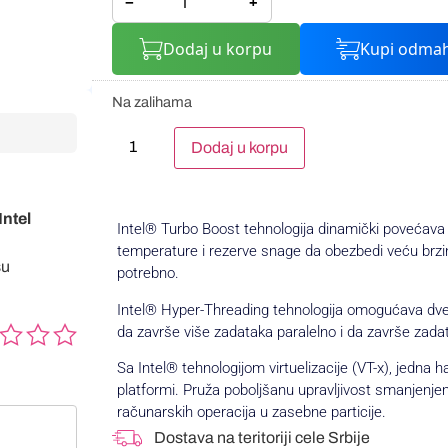
−
+
Dodaj u korpu
Kupi odma
Na zalihama
Alternative:
Dodaj u korpu
Intel
Intel® Turbo Boost tehnologija dinamički povećava 
temperature i rezerve snage da obezbedi veću brzin
su
potrebno.
Intel® Hyper-Threading tehnologija omogućava dve 
da završe više zadataka paralelno i da završe zadat
Sa Intel® tehnologijom virtuelizacije (VT-x), jedna h
platformi. Pruža poboljšanu upravljivost smanjenj
računarskih operacija u zasebne particije.
Dostava na teritoriji cele Srbije