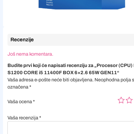
Recenzije
Još nema komentara.
Budite prvi koji će napisati recenziju za „Procesor (CPU) 
S1200 CORE i5 11400F BOX 6×2.6 65W GEN11“
Vaša adresa e-pošte neće biti objavljena.
Neophodna polja 
označena
*
Vaša ocena
*
Vaša recenzija
*