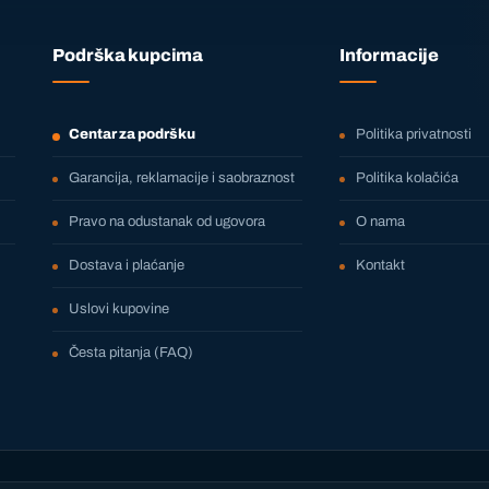
Podrška kupcima
Informacije
Centar za podršku
Politika privatnosti
Garancija, reklamacije i saobraznost
Politika kolačića
Pravo na odustanak od ugovora
O nama
Dostava i plaćanje
Kontakt
Uslovi kupovine
Česta pitanja (FAQ)