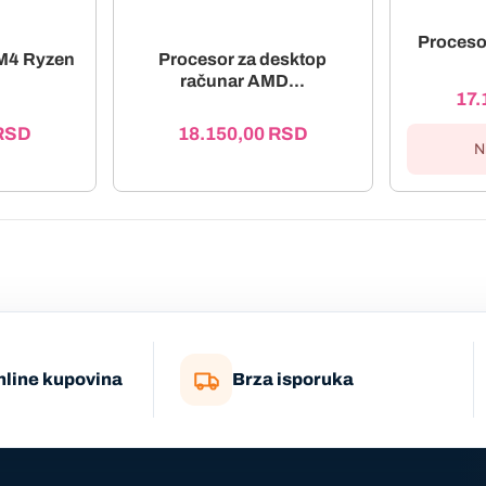
Proces
M4 Ryzen
Procesor za desktop
računar AMD...
17.
RSD
18.150,00
RSD
N
nline kupovina
Brza isporuka