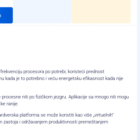
h
frekvenciju procesora po potrebi, koristeći prednost
u kada je to potrebno i veću energetsku efikasnost kada nije
procesne niti po fizičkom jezgru. Aplikacije sa mnogo niti mogu
ke ranije.
ardverska platforma se može koristiti kao više „virtuelnih“
em zastoja i održavanjem produktivnosti premeštanjem