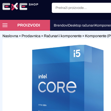
SHOP
PROIZVODI
Brendovi
Desktop računari
Komponen
Naslovna
»
Prodavnica
»
Računari i komponente
»
Komponente (P