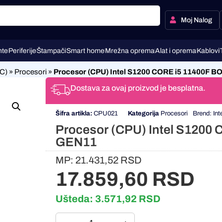
Moj Nalog
te
Periferije
Štampači
Smart home
Mrežna oprema
Alat i oprema
Kablovi
C)
»
Procesori
»
Procesor (CPU) Intel S1200 CORE i5 11400F 
Dostava za ovaj proizvod je besplatna.
Šifra artikla:
CPU021
Kategorija
Procesori
Brend:
Int
Procesor (CPU) Intel S1200
GEN11
MP:
21.431,52
RSD
17.859,60
RSD
Ušteda:
3.571,92
RSD