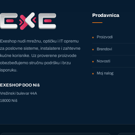
Prodavnica
Proizvodi
Exeshop nudi mrežnu, optičku i IT opremu
za poslovne sisteme, instalatere i zahtevne
Brendovi
kućne korisnike. Uz proverene proizvode
Novosti
obezbeđujemo stručnu podršku i brzu
isporuku.
Moj nalog
EXESHOP DOO Niš
Vrežinski bulevar 44A
18000 Niš