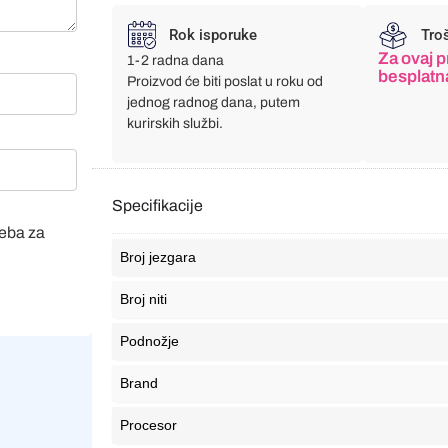
Rok isporuke
Tro
Za ovaj p
1-2 radna dana
besplatn
Proizvod će biti poslat u roku od
jednog radnog dana, putem
kurirskih službi.
Specifikacije
veba za
Broj jezgara
Broj niti
Podnožje
Brand
Procesor