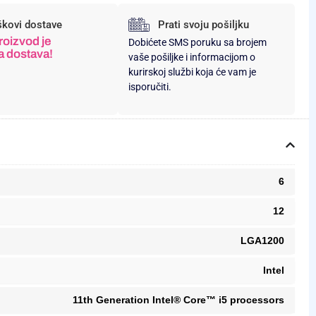
škovi dostave
Prati svoju pošiljku
roizvod je
Dobićete SMS poruku sa brojem
a dostava!
vaše pošiljke i informacijom o
kurirskoj službi koja će vam je
isporučiti.
6
12
LGA1200
Intel
11th Generation Intel® Core™ i5 processors