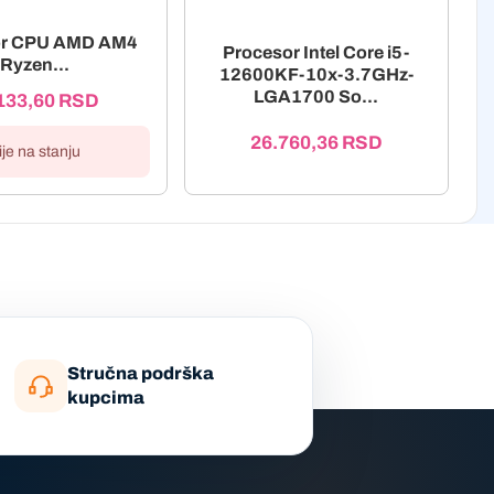
or CPU AMD AM4
Procesor Intel Core i5-
Ryzen...
12600KF-10x-3.7GHz-
LGA1700 So...
133,60
RSD
26.760,36
RSD
ije na stanju
Stručna podrška
kupcima