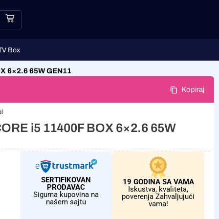
TV Box
BOX 6×2.6 65W GEN11
Kopiraj
el
 CORE i5 11400F BOX 6×2.6 65W
SERTIFIKOVAN
19 GODINA SA VAMA
PRODAVAC
Iskustva, kvaliteta,
Sigurna kupovina na
poverenja Zahvaljujući
našem sajtu
vama!