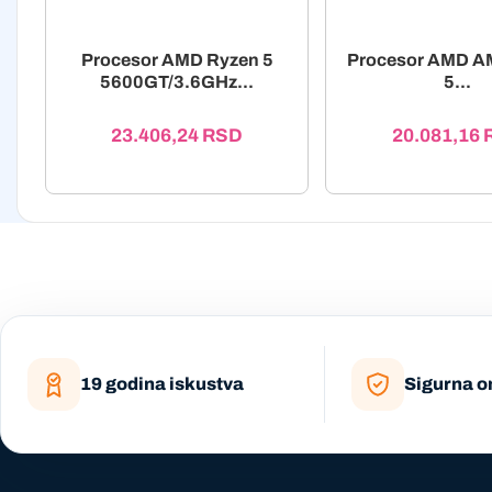
Procesor AMD Ryzen 5
Procesor AMD A
5600GT/3.6GHz...
5...
23.406,24
RSD
20.081,16
19 godina iskustva
Sigurna o