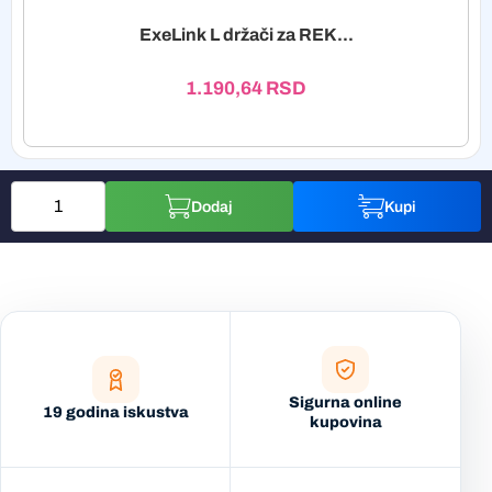
ExeLink L držači za REK...
1.190,64
RSD
Dodaj
Kupi
Sigurna online
19 godina iskustva
kupovina