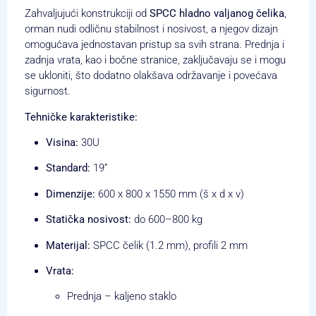
Zahvaljujući konstrukciji od
SPCC hladno valjanog čelika
,
orman nudi odličnu stabilnost i nosivost, a njegov dizajn
omogućava jednostavan pristup sa svih strana. Prednja i
zadnja vrata, kao i bočne stranice, zaključavaju se i mogu
se ukloniti, što dodatno olakšava održavanje i povećava
sigurnost.
Tehničke karakteristike:
Visina:
30U
Standard:
19”
Dimenzije:
600 x 800 x 1550 mm (š x d x v)
Statička nosivost:
do 600–800 kg
Materijal:
SPCC čelik (1.2 mm), profili 2 mm
Vrata:
Prednja – kaljeno staklo