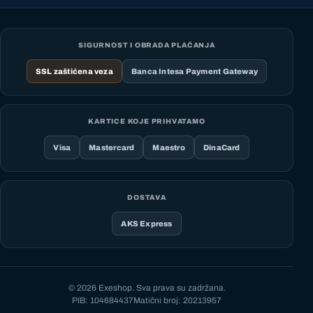
SIGURNOST I OBRADA PLAĆANJA
SSL zaštićena veza
Banca Intesa Payment Gateway
KARTICE KOJE PRIHVATAMO
Visa
Mastercard
Maestro
DinaCard
DOSTAVA
AKS Express
© 2026 Exeshop. Sva prava su zadržana.
PIB: 104684437
Matični broj: 20213957