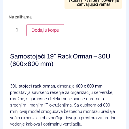
Iskustva, kvaliteta, poverenja
Zahvaljujući vama!
Na zalihama
Alternative:
Dodaj u korpu
Samostojeći 19″ Rack Orman – 30U
(600×800 mm)
30U stojeći rack orman
, dimenzija
600 x 800 mm
,
predstavlja savršeno rešenje za organizaciju serverske,
mrežne, sigurnosne i telekomunikacione opreme u
srednjim i manjim IT okruženjima. Sa dubinom od 800
mm, ovaj model omogućava bezbednu montažu uređaja
većih dimenzija i obezbeđuje dovoljno prostora za uredno
vođenje kablova i optimalnu ventilaciju.