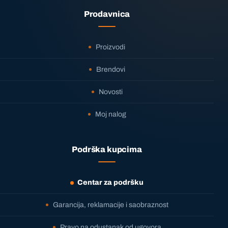
Prodavnica
Proizvodi
Brendovi
Novosti
Moj nalog
Podrška kupcima
Centar za podršku
Garancija, reklamacije i saobraznost
Pravo na odustanak od ugovora