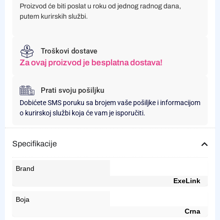
Proizvod će biti poslat u roku od jednog radnog dana,
putem kurirskih službi.
Troškovi dostave
Za ovaj proizvod je besplatna dostava!
Prati svoju pošiljku
Dobićete SMS poruku sa brojem vaše pošiljke i informacijom
o kurirskoj službi koja će vam je isporučiti.
Specifikacije
Brand
ExeLink
Boja
Crna