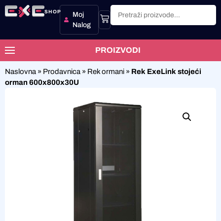
SHOP
Moj
Nalog
PROIZVODI
Naslovna
»
Prodavnica
»
Rek ormani
»
Rek ExeLink stojeći
orman 600x800x30U