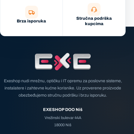
Stručna podrška
Brza isporuka
kupcima
Exeshop nudi mrežnu, optičku i IT opremu za poslovne sisteme,
instalatere i zahtevne kućne korisnike. Uz proverene proizvode
obezbeđujemo stručnu podršku i brzu isporuku.
EXESHOP DOO Niš
Vrežinski bulevar 44A
18000 Niš