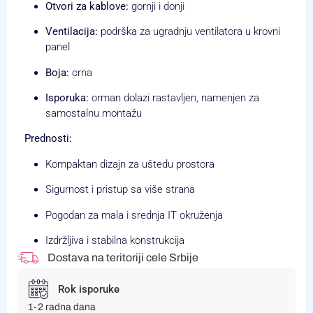
Otvori za kablove:
gornji i donji
Ventilacija:
podrška za ugradnju ventilatora u krovni
panel
Boja:
crna
Isporuka:
orman dolazi rastavljen, namenjen za
samostalnu montažu
Prednosti:
Kompaktan dizajn za uštedu prostora
Sigurnost i pristup sa više strana
Pogodan za mala i srednja IT okruženja
Izdržljiva i stabilna konstrukcija
Dostava na teritoriji cele Srbije
Rok isporuke
1-2 radna dana