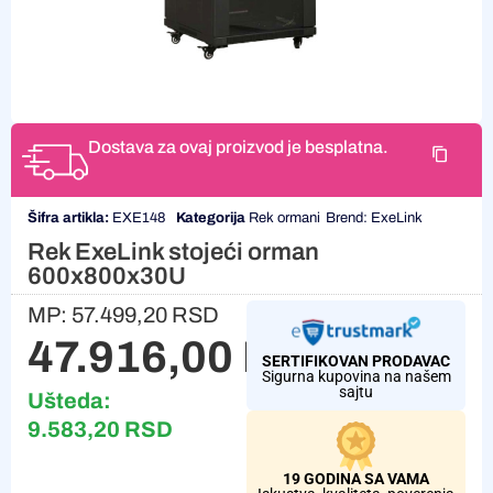
Dostava za ovaj proizvod je besplatna.
Šifra artikla:
EXE148
Kategorija
Rek ormani
Brend:
ExeLink
Rek ExeLink stojeći orman
600x800x30U
MP:
57.499,20
RSD
47.916,00
RSD
SERTIFIKOVAN PRODAVAC
Sigurna kupovina na našem
sajtu
Ušteda:
9.583,20
RSD
19 GODINA SA VAMA