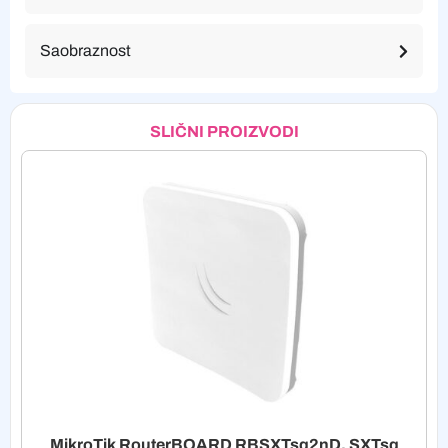
Saobraznost
SLIČNI PROIZVODI
MikroTik RouterBOARD RBSXTsq2nD, SXTsq