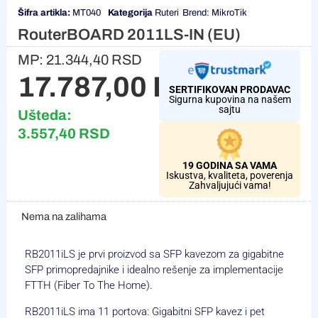
Šifra artikla:
MT040
Kategorija
Ruteri
Brend:
MikroTik
RouterBOARD 2011LS-IN (EU)
MP:
21.344,40
RSD
17.787,00
RSD
SERTIFIKOVAN PRODAVAC
Sigurna kupovina na našem
sajtu
Ušteda:
3.557,40
RSD
19 GODINA SA VAMA
Iskustva, kvaliteta, poverenja
Zahvaljujući vama!
Nema na zalihama
RB2011iLS je prvi proizvod sa SFP kavezom za gigabitne
SFP primopredajnike i idealno rešenje za implementacije
FTTH (Fiber To The Home).
RB2011iLS ima 11 portova: Gigabitni SFP kavez i pet