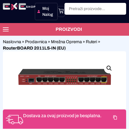
SHOP
Moj
Nalog
PROIZVODI
Naslovna
»
Prodavnica
»
Mrežna Oprema
»
Ruteri
»
RouterBOARD 2011LS-IN (EU)
Dostava za ovaj proizvod je besplatna.