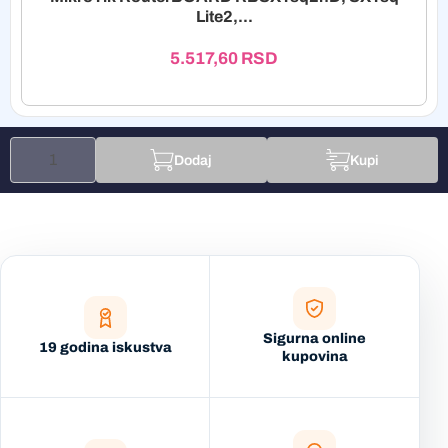
Lite2,...
5.517,60
RSD
Dodaj
Kupi
Sigurna online
19 godina iskustva
kupovina