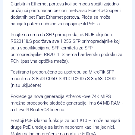
Gigabitnih Ethernet portova koji se mogu spojiti zajedno
pružajući pristupačan bežični pretvarač Fiber-to-Copper i
dodatnih pet Fast Ethernet portova. Ploča se može
napajati putem utičnice za napajanje ili PoE -a.
Imajte na umu da SFP primopredajnik NIJE uključen.
RB2011iLS podržava sve 1,25G SFP primopredajnike koji
su u specifikacijama SFF komiteta za SFP
primopredajnike. RB2011LS nema hardversku podršku za
PON (pasivna optička mreža).
Testirano i preporučeno za upotrebu sa MikroTik SFP
modulima: S-85DLC05D, S-31DLC20D i S-35/53LC20D
(nisu uključene)
Pokreće ga nova generacija Atheros -ove 74K MIPS
mrežne procesorke sledeće generacije, ima 64 MB RAM -
a i Level4 RouterOS licencu.
Postoji PoE izlazna funkcija za port #10 – može napajati
druge PoE uređaje sa istim naponom kao i na jedinici.
Maksimalno opterećenje na portu je 500mA.