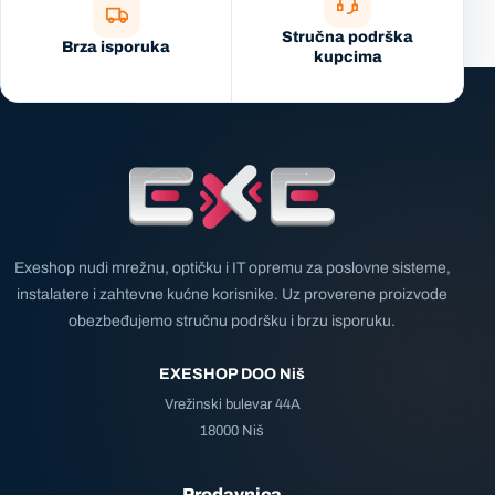
Stručna podrška
Brza isporuka
kupcima
Exeshop nudi mrežnu, optičku i IT opremu za poslovne sisteme,
instalatere i zahtevne kućne korisnike. Uz proverene proizvode
obezbeđujemo stručnu podršku i brzu isporuku.
EXESHOP DOO Niš
Vrežinski bulevar 44A
18000 Niš
Prodavnica