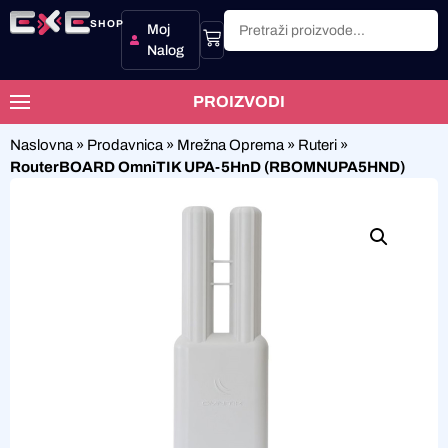
SHOP
Moj
Nalog
PROIZVODI
Naslovna
»
Prodavnica
»
Mrežna Oprema
»
Ruteri
»
RouterBOARD OmniTIK UPA-5HnD (RBOMNUPA5HND)