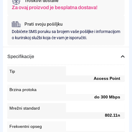
Troškovi dostave
Za ovaj proizvod je besplatna dostava!
Prati svoju pošiljku
Dobićete SMS poruku sa brojem vaše pošiljke i informacijom
o kurirskoj službi koja će vam je isporučiti.
Specifikacije
Tip
Access Point
Brzina protoka
do 300 Mbps
Mrežni standard
802.11n
Frekventni opseg