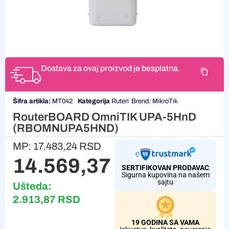
Dostava za ovaj proizvod je besplatna.
Šifra artikla:
MT042
Kategorija
Ruteri
Brend:
MikroTik
RouterBOARD OmniTIK UPA-5HnD
(RBOMNUPA5HND)
MP:
17.483,24
RSD
14.569,37
RSD
SERTIFIKOVAN PRODAVAC
Sigurna kupovina na našem
sajtu
Ušteda:
2.913,87
RSD
19 GODINA SA VAMA