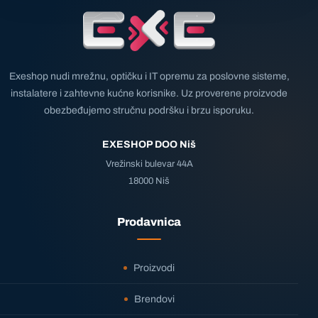
Exeshop nudi mrežnu, optičku i IT opremu za poslovne sisteme,
instalatere i zahtevne kućne korisnike. Uz proverene proizvode
obezbeđujemo stručnu podršku i brzu isporuku.
EXESHOP DOO Niš
Vrežinski bulevar 44A
18000 Niš
Prodavnica
Proizvodi
Brendovi