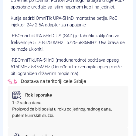
Ethernet portovima. Portovi 2-5 mogu napajati druge PoE-
sposobne uređaje sa istim naponom kao i na jedinici.
Kutija sadrži OmniTik UPA-5HnD, montažne petlje, PoE
injektor, 24v 2.5A adapter za napajanje
-RBOmniTikUPA-5HnD-US (SAD) je fabrički zaključan za
frekvencije 5170-5250MHz i 5725-5835MHz. Ova brava se
ne može ukloniti.
-RBOmniTikUPA-5HnD (međunarodno) podržava opseg
5150MHz-5875MHz (Određeni frekvencijski opseg može
biti ograničen državnim propisima).
Dostava na teritoriji cele Srbije
Rok isporuke
1-2 radna dana
Proizvod će biti poslat u roku od jednog radnog dana,
putem kurirskih službi.