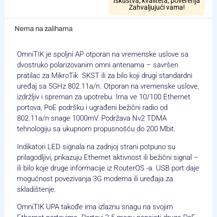
Iskustva, kvaliteta, poverenja
Zahvaljujući vama!
Nema na zalihama
OmniTIK je spoljni AP otporan na vremenske uslove sa
dvostruko polarizovanim omni antenama – savršen
pratilac za MikroTik SKST ili za bilo koji drugi standardni
uređaj sa 5GHz 802.11a/n. Otporan na vremenske uslove,
izdržljiv i spreman za upotrebu. Ima ve 10/100 Ethernet
portova, PoE podršku i ugrađeni bežični radio od
802.11a/n snage 1000mV. Podržava Nv2 TDMA
tehnologiju sa ukupnom propusnošću do 200 Mbit.
Indikatori LED signala na zadnjoj strani potpuno su
prilagodljivi, prikazuju Ethernet aktivnost ili bežični signal –
ili bilo koje druge informacije iz RouterOS -a. USB port daje
mogućnost povezivanja 3G modema ili uređaja za
skladištenje.
OmniTIK UPA takođe ima izlaznu snagu na svojim