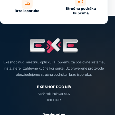
Stručna podrška
Brza isporuka
kupcima
Exeshop nudi mrežnu, optičku i IT opremu za poslovne sisteme,
instalatere i zahtevne kućne korisnike. Uz proverene proizvode
obezbeđujemo stručnu podršku i brzu isporuku.
EXESHOP DOO Niš
Vrežinski bulevar 44A
18000 Niš
Prodavnica