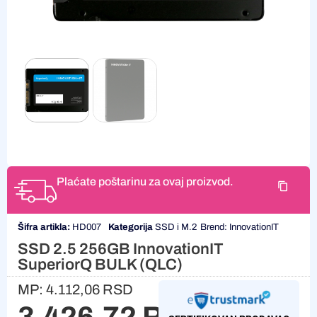
Plaćate poštarinu za ovaj proizvod.
Šifra artikla:
HD007
Kategorija
SSD i M.2
Brend:
InnovationIT
SSD 2.5 256GB InnovationIT
SuperiorQ BULK (QLC)
MP:
4.112,06
RSD
3.426,72
RSD