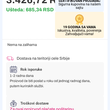
SERTIFIKOVAN PRODAVAC
Sigurna kupovina na našem
sajtu
Ušteda:
685,34
RSD
19 GODINA SA VAMA
Iskustva, kvaliteta, poverenja
Zahvaljujući vama!
Nema na zalihama
Dostava na teritoriji cele Srbije
Rok isporuke
1-2 radna dana
Proizvod će biti poslat u roku od jednog radnog dana,
putem kurirskih službi.
Troškovi dostave
Za ovaj proizvod plaćate poštarinu.