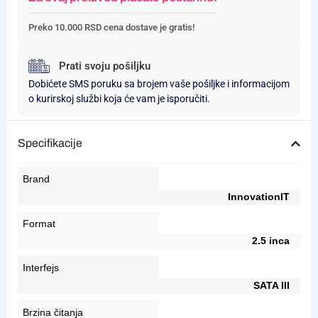
Preko 10.000 RSD cena dostave je gratis!
Prati svoju pošiljku
Dobićete SMS poruku sa brojem vaše pošiljke i informacijom
o kurirskoj službi koja će vam je isporučiti.
Specifikacije
Brand
InnovationIT
Format
2.5 inca
Interfejs
SATA III
Brzina čitanja