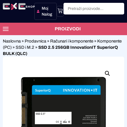
SHOP
Moj
Nalog
PROIZVODI
Naslovna
»
Prodavnica
»
Računari i komponente
»
Komponente
(PC)
»
SSD i M.2
»
SSD 2.5 256GB InnovationIT SuperiorQ
BULK (QLC)