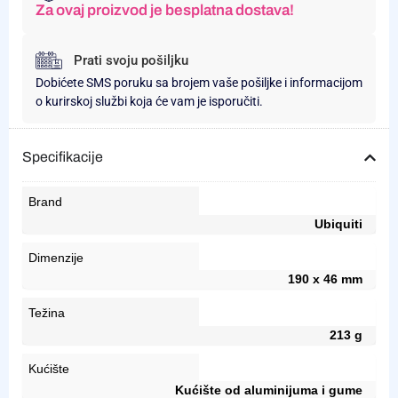
Za ovaj proizvod je besplatna dostava!
Prati svoju pošiljku
Dobićete SMS poruku sa brojem vaše pošiljke i informacijom
o kurirskoj službi koja će vam je isporučiti.
Specifikacije
Brand
Ubiquiti
Dimenzije
190 x 46 mm
Težina
213 g
Kućište
Kućište od aluminijuma i gume