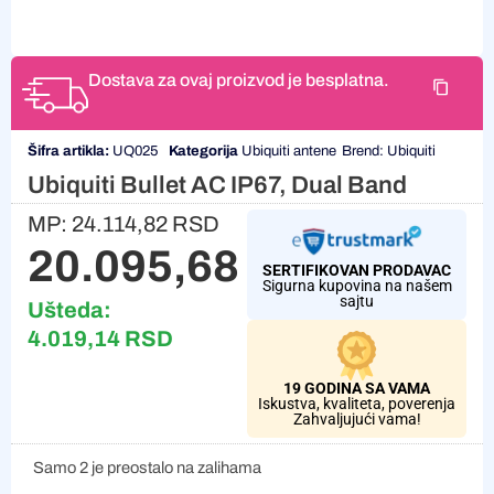
Dostava za ovaj proizvod je besplatna.
Šifra artikla:
UQ025
Kategorija
Ubiquiti antene
Brend:
Ubiquiti
Ubiquiti Bullet AC IP67, Dual Band
MP:
24.114,82
RSD
20.095,68
RSD
SERTIFIKOVAN PRODAVAC
Sigurna kupovina na našem
sajtu
Ušteda:
4.019,14
RSD
19 GODINA SA VAMA
Iskustva, kvaliteta, poverenja
Zahvaljujući vama!
Samo 2 je preostalo na zalihama