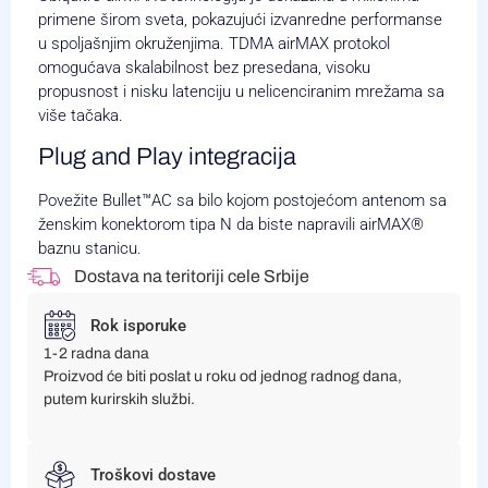
primene širom sveta, pokazujući izvanredne performanse
u spoljašnjim okruženjima. TDMA airMAX protokol
omogućava skalabilnost bez presedana, visoku
propusnost i nisku latenciju u nelicenciranim mrežama sa
više tačaka.
Plug and Play integracija
Povežite Bullet™AC sa bilo kojom postojećom antenom sa
ženskim konektorom tipa N da biste napravili airMAX®
baznu stanicu.
Dostava na teritoriji cele Srbije
Rok isporuke
1-2 radna dana
Proizvod će biti poslat u roku od jednog radnog dana,
putem kurirskih službi.
Troškovi dostave