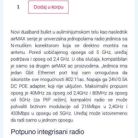
Alternative:
Dodaj u korpu
Novi dualband bullet u auliminijumskom telu kao naslednik
airMAX serije je univerzalna jednopolarna radio jedinica sa
N-muškim konektorom koja se direktno montira na
antenu. Pored uobičajenog opsega od 5 GHz, uređaj
podržava i opseg od 2,4 GHz. U oba slučaja, kompatibilan
je samo sa drugim airMAX ac proizvodima. Jedinica ima
jedan Gbit Ethernet port koji vam omogućava da
iskoristite sve mogućnosti 802.11ac. Napaja ga 24V/0.5A
DC POE adapter, koji nije uključen. Maksimalni propusni
opseg je 40MHz za opseg od 2,4GHz i 80MHz za opseg
od 5GHz (za PtP režim), kompaktni radio se može
pohvaliti brzinom modulacije od 216Mbps u 2,4GHz i
433Mbps u opsegu od 5GHz. Uređaj može istovremeno
da radi samo u jednom opsegu.
Potpuno integrisani radio