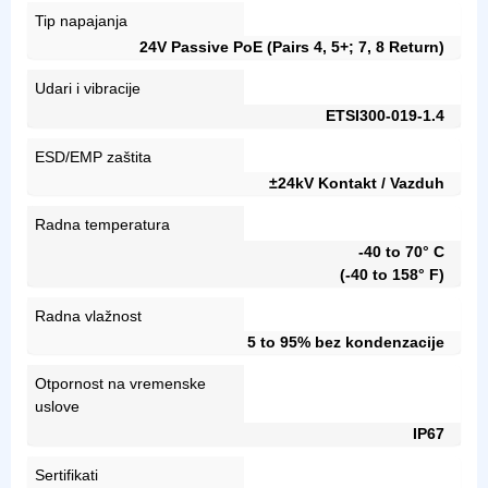
Tip napajanja
24V Passive PoE (Pairs 4, 5+; 7, 8 Return)
Udari i vibracije
ETSI300-019-1.4
ESD/EMP zaštita
±24kV Kontakt / Vazduh
Radna temperatura
-40 to 70° C
(-40 to 158° F)
Radna vlažnost
5 to 95% bez kondenzacije
Otpornost na vremenske
uslove
IP67
Sertifikati