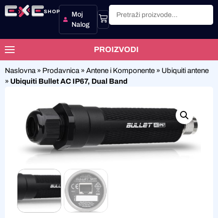
SHOP
Moj
Nalog
PROIZVODI
Naslovna
»
Prodavnica
»
Antene i Komponente
»
Ubiquiti antene
»
Ubiquiti Bullet AC IP67, Dual Band