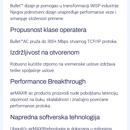
Bullet™ dizajn je pomogao u transformaciji WISP industrije.
Njegov jedinstveni dizajn unapređuje performanse veze i
smanjuje složenost primene.
Propusnost klase operatera
Bullet™AC pruža do 300+ Mbps stvarnog TCP/IP protoka.
Izdržljivost na otvorenom
Robusno kućište otporno na vremenske uslove izdržava
teške spoljašnje uslove.
Performance Breakthrough
airMAX® ac products proizvodi nude poboljšanu latenciju,
otpornost na buku, skalabilnost i značajno povećane
performanse protoka..
Napredna softverska tehnologija
Ubiquiti’s airMAX®tehnologija je dokazana u milionima