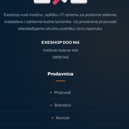
Exeshop nudi mrežnu, optičku i IT opremu za poslovne sisteme,
instalatere i zahtevne kućne korisnike. Uz proverene proizvode
obezbeđujemo stručnu podršku i brzu isporuku.
EXESHOP DOO Niš
Vrežinski bulevar 44A
18000 Niš
Prodavnica
Proizvodi
Brendovi
Novosti