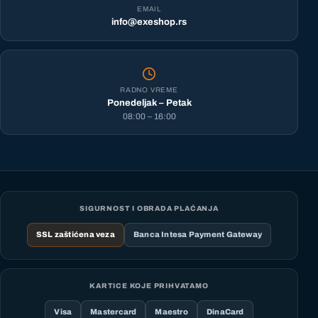
EMAIL
info@exeshop.rs
RADNO VREME
Ponedeljak – Petak
08:00 – 16:00
SIGURNOST I OBRADA PLAĆANJA
SSL zaštićena veza
Banca Intesa Payment Gateway
KARTICE KOJE PRIHVATAMO
Visa
Mastercard
Maestro
DinaCard