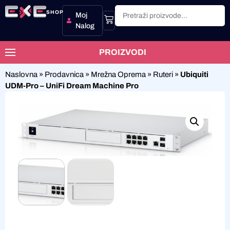
SHOP
Moj
Nalog
PROIZVODI
Naslovna
»
Prodavnica
»
Mrežna Oprema
»
Ruteri
»
Ubiquiti
UDM-Pro – UniFi Dream Machine Pro