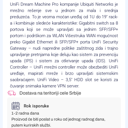
UniFi Dream Machine Pro kompanije Ubiquiti Networks je
mrežno rešenje sve u jednom za mala i srednja
preduzeća. To je veoma moćan uređaj od 1U do 19″ rack-
a i kombinuje sledeće karakteristike: Gigabitni switch sa 8
portova koji se može upravljati sa jednim SFP/SFP+
portom i podrškom za WLAN Višestruka WAN mogućnost
preko Gigabit Ethernet ili SFP/SFP+ porta UniFi Security
Gateway – nudi napredne politike zaštitnog zida i trajno
upravljanje pretnjama koje deluju kao sistem za prevenciju
upada (IPS) i sistem za otkrivanje upada (IDS). UniFi
Controller – UniFi mrežni controller može obezbediti UniFi
uređaje, mapirati mreže i brzo upravljati sistemskim
saobraćajem. UniFi Video – 3,5″ HDD slot se koristi za
čuvanje snimaka kamere VPN server.
Dostava na teritoriji cele Srbije
Rok isporuke
1-2 radna dana
Proizvod će biti poslat u roku od jednog radnog dana,
putem kurirskih službi.