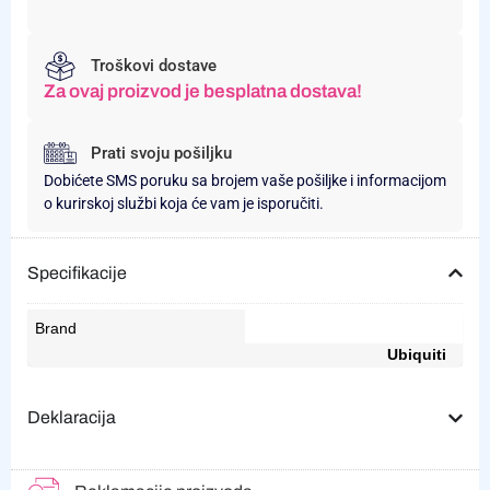
Troškovi dostave
Za ovaj proizvod je besplatna dostava!
Prati svoju pošiljku
Dobićete SMS poruku sa brojem vaše pošiljke i informacijom
o kurirskoj službi koja će vam je isporučiti.
Specifikacije
Brand
Ubiquiti
Deklaracija