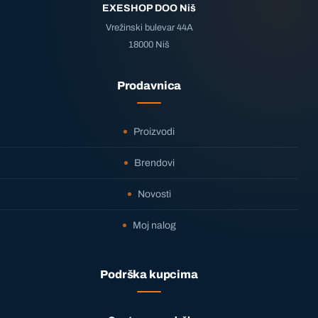
EXESHOP DOO Niš
Vrežinski bulevar 44A
18000 Niš
Prodavnica
Proizvodi
Brendovi
Novosti
Moj nalog
Podrška kupcima