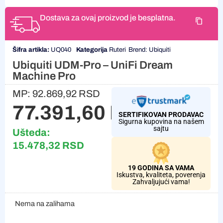
Dostava za ovaj proizvod je besplatna.
Šifra artikla:
UQ040
Kategorija
Ruteri
Brend:
Ubiquiti
Ubiquiti UDM-Pro – UniFi Dream
Machine Pro
MP:
92.869,92
RSD
77.391,60
RSD
SERTIFIKOVAN PRODAVAC
Sigurna kupovina na našem
sajtu
Ušteda:
15.478,32
RSD
19 GODINA SA VAMA
Iskustva, kvaliteta, poverenja
Zahvaljujući vama!
Nema na zalihama