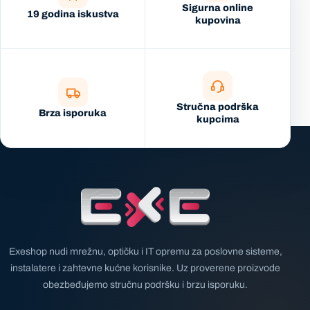
Sigurna online
19 godina iskustva
kupovina
Stručna podrška
Brza isporuka
kupcima
Exeshop nudi mrežnu, optičku i IT opremu za poslovne sisteme,
instalatere i zahtevne kućne korisnike. Uz proverene proizvode
obezbeđujemo stručnu podršku i brzu isporuku.