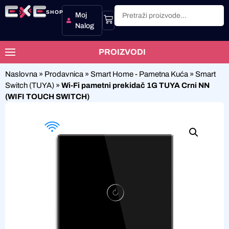
SHOP
Moj
Nalog
PROIZVODI
Naslovna
»
Prodavnica
»
Smart Home - Pametna Kuća
»
Smart
Switch (TUYA)
»
Wi-Fi pametni prekidač 1G TUYA Crni NN
(WIFI TOUCH SWITCH)