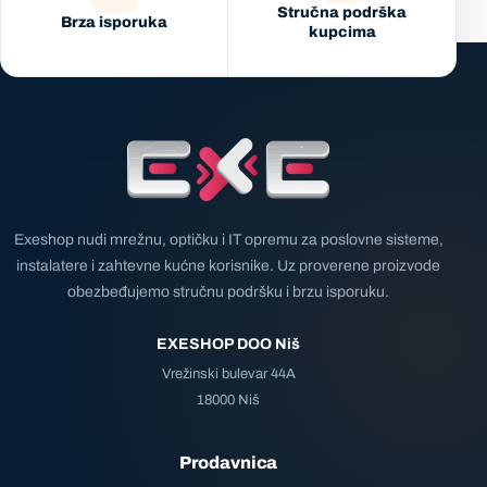
Stručna podrška
Brza isporuka
kupcima
Exeshop nudi mrežnu, optičku i IT opremu za poslovne sisteme,
instalatere i zahtevne kućne korisnike. Uz proverene proizvode
obezbeđujemo stručnu podršku i brzu isporuku.
EXESHOP DOO Niš
Vrežinski bulevar 44A
18000 Niš
Prodavnica