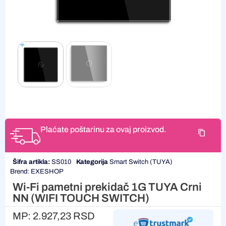
Plaćate poštarinu za ovaj proizvod.
Šifra artikla:
SS010
Kategorija
Smart Switch (TUYA)
Brend:
EXESHOP
Wi-Fi pametni prekidač 1G TUYA Crni
NN (WIFI TOUCH SWITCH)
MP:
2.927,23
RSD