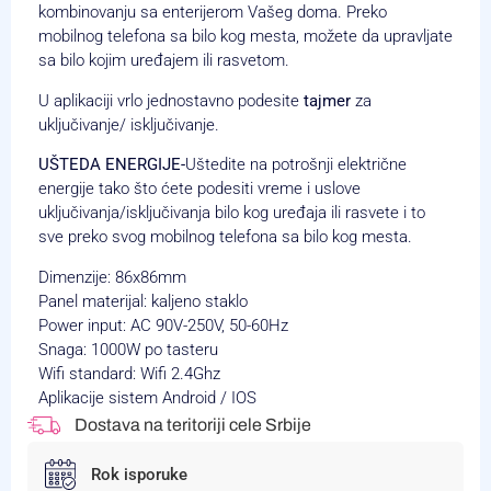
kombinovanju sa enterijerom Vašeg doma. Preko
mobilnog telefona sa bilo kog mesta, možete da upravljate
sa bilo kojim uređajem ili rasvetom.
U aplikaciji vrlo jednostavno podesite
tajmer
za
uključivanje/ isključivanje.
UŠTEDA ENERGIJE-
Uštedite na potrošnji električne
energije tako što ćete podesiti vreme i uslove
uključivanja/isključivanja bilo kog uređaja ili rasvete i to
sve preko svog mobilnog telefona sa bilo kog mesta.
Dimenzije: 86x86mm
Panel materijal: kaljeno staklo
Power input: AC 90V-250V, 50-60Hz
Snaga: 1000W po tasteru
Wifi standard: Wifi 2.4Ghz
Aplikacije sistem Android / IOS
Dostava na teritoriji cele Srbije
Rok isporuke