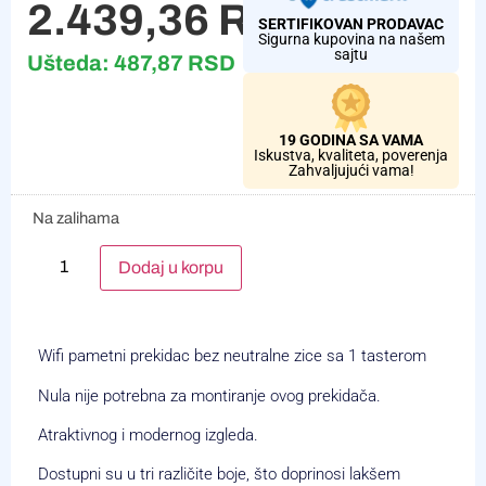
2.439,36
RSD
SERTIFIKOVAN PRODAVAC
Sigurna kupovina na našem
sajtu
Ušteda:
487,87
RSD
19 GODINA SA VAMA
Iskustva, kvaliteta, poverenja
Zahvaljujući vama!
Na zalihama
Alternative:
Dodaj u korpu
Wifi pametni prekidac bez neutralne zice sa 1 tasterom
Nula nije potrebna za montiranje ovog prekidača.
Atraktivnog i modernog izgleda.
Dostupni su u tri različite boje, što doprinosi lakšem