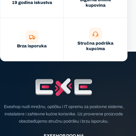
19 godina iskustva
kupovina
Stručna podrška
Brza isporuka
kupcima
Exeshop nudi mrežnu, optičku i IT opremu za poslovne sisteme,
instalatere i zahtevne kućne korisnike. Uz proverene proizvode
obezbeđujemo stručnu podršku i brzu isporuku.
EXESHOP DOO Niš