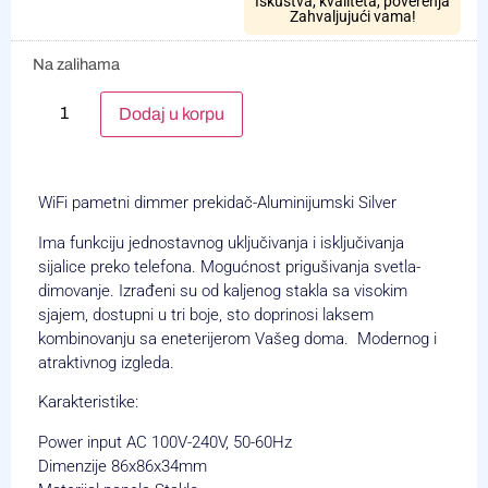
Iskustva, kvaliteta, poverenja
Zahvaljujući vama!
Na zalihama
Alternative:
Dodaj u korpu
WiFi pametni dimmer prekidač-Aluminijumski Silver
Ima funkciju jednostavnog uključivanja i isključivanja
sijalice preko telefona. Mogućnost prigušivanja svetla-
dimovanje. Izrađeni su od kaljenog stakla sa visokim
sjajem, dostupni u tri boje, sto doprinosi laksem
kombinovanju sa eneterijerom Vašeg doma. Modernog i
atraktivnog izgleda.
Karakteristike:
Power input AC 100V-240V, 50-60Hz
Dimenzije 86x86x34mm