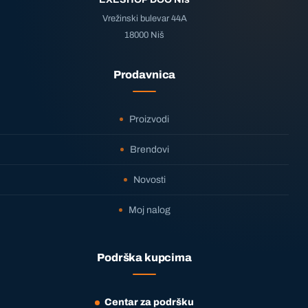
Vrežinski bulevar 44A
18000 Niš
Prodavnica
Proizvodi
Brendovi
Novosti
Moj nalog
Podrška kupcima
Centar za podršku