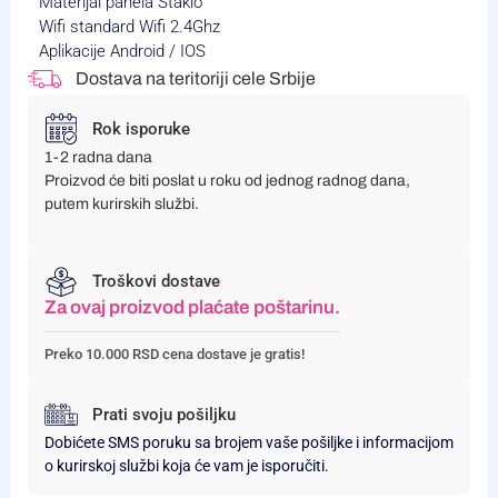
Materijal panela Staklo
Wifi standard Wifi 2.4Ghz
Aplikacije Android / IOS
Dostava na teritoriji cele Srbije
Rok isporuke
1-2 radna dana
Proizvod će biti poslat u roku od jednog radnog dana,
putem kurirskih službi.
Troškovi dostave
Za ovaj proizvod plaćate poštarinu.
Preko 10.000 RSD cena dostave je gratis!
Prati svoju pošiljku
Dobićete SMS poruku sa brojem vaše pošiljke i informacijom
o kurirskoj službi koja će vam je isporučiti.