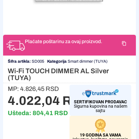
Plaćate poštarinu za ovaj proizvod.
Šifra artikla:
SD005
Kategorija
Smart dimmer (TUYA)
Wi-Fi TOUCH DIMMER AL Silver
(TUYA)
MP:
4.826,45
RSD
4.022,04
RSD
SERTIFIKOVAN PRODAVAC
Sigurna kupovina na našem
sajtu
Ušteda:
804,41
RSD
19 GODINA SA VAMA