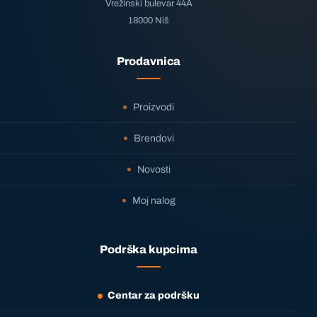
Vrežinski bulevar 44A
18000 Niš
Prodavnica
Proizvodi
Brendovi
Novosti
Moj nalog
Podrška kupcima
Centar za podršku