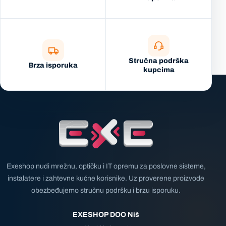
Stručna podrška
Brza isporuka
kupcima
Exeshop nudi mrežnu, optičku i IT opremu za poslovne sisteme,
instalatere i zahtevne kućne korisnike. Uz proverene proizvode
obezbeđujemo stručnu podršku i brzu isporuku.
EXESHOP DOO Niš