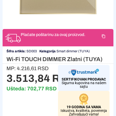
Plaćate poštarinu za ovaj proizvod.
Šifra artikla:
SD003
Kategorija
Smart dimmer (TUYA)
Wi-Fi TOUCH DIMMER Zlatni (TUYA)
MP:
4.216,61
RSD
3.513,84
RSD
SERTIFIKOVAN PRODAVAC
Sigurna kupovina na našem
sajtu
Ušteda:
702,77
RSD
19 GODINA SA VAMA
Iskustva, kvaliteta, poverenja
Zahvaljujući vama!