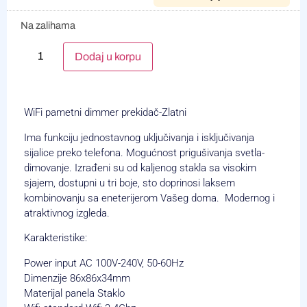
Na zalihama
Alternative:
Dodaj u korpu
WiFi pametni dimmer prekidač-Zlatni
Ima funkciju jednostavnog uključivanja i isključivanja
sijalice preko telefona. Mogućnost prigušivanja svetla-
dimovanje. Izrađeni su od kaljenog stakla sa visokim
sjajem, dostupni u tri boje, sto doprinosi laksem
kombinovanju sa eneterijerom Vašeg doma. Modernog i
atraktivnog izgleda.
Karakteristike:
Power input AC 100V-240V, 50-60Hz
Dimenzije 86x86x34mm
Materijal panela Staklo