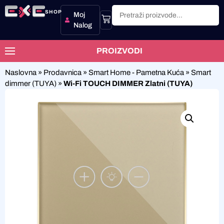
SHOP
Moj
Nalog
PROIZVODI
Naslovna
»
Prodavnica
»
Smart Home - Pametna Kuća
»
Smart
dimmer (TUYA)
»
Wi-Fi TOUCH DIMMER Zlatni (TUYA)