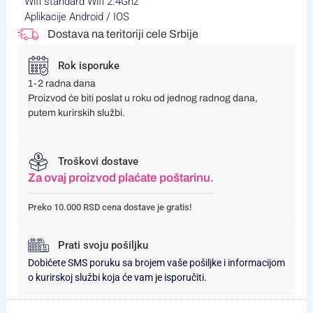
Wifi standard Wifi 2.4Ghz
Aplikacije Android / IOS
Dostava na teritoriji cele Srbije
Rok isporuke
1-2 radna dana
Proizvod će biti poslat u roku od jednog radnog dana,
putem kurirskih službi.
Troškovi dostave
Za ovaj proizvod plaćate poštarinu.
Preko 10.000 RSD cena dostave je gratis!
Prati svoju pošiljku
Dobićete SMS poruku sa brojem vaše pošiljke i informacijom
o kurirskoj službi koja će vam je isporučiti.