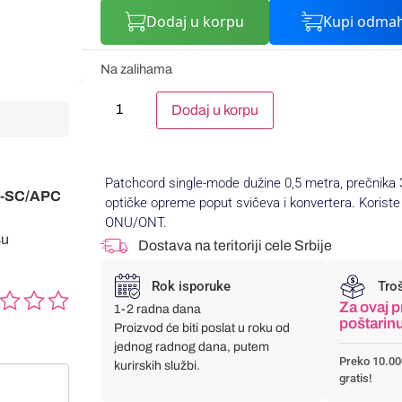
Dodaj u korpu
Kupi odma
Na zalihama
Alternative:
Dodaj u korpu
Patchcord single-mode dužine 0,5 metra, prečnik
PC-SC/APC
optičke opreme poput svičeva i konvertera. Korist
ONU/ONT.
su
Dostava na teritoriji cele Srbije
Rok isporuke
Tro
Za ovaj p
1-2 radna dana
poštarin
Proizvod će biti poslat u roku od
jednog radnog dana, putem
Preko 10.00
kurirskih službi.
gratis!