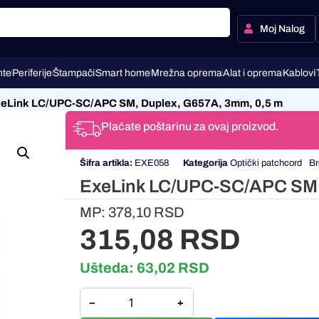
Moj Nalog
te
Periferije
Štampači
Smart home
Mrežna oprema
Alat i oprema
Kablovi
eLink LC/UPC-SC/APC SM, Duplex, G657A, 3mm, 0,5 m
Plaćate poštarinu za ovaj proizvod.
Šifra artikla:
EXE058
Kategorija
Optički patchcord
Br
ExeLink LC/UPC-SC/APC SM,
MP:
378,10
RSD
315,08
RSD
Ušteda:
63,02
RSD
−
+