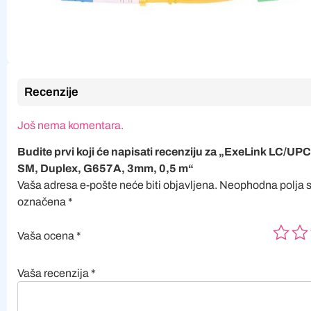
Recenzije
Još nema komentara.
Budite prvi koji će napisati recenziju za „ExeLink LC/U
SM, Duplex, G657A, 3mm, 0,5 m“
Vaša adresa e-pošte neće biti objavljena.
Neophodna polja 
označena
*
Vaša ocena
*
Vaša recenzija
*