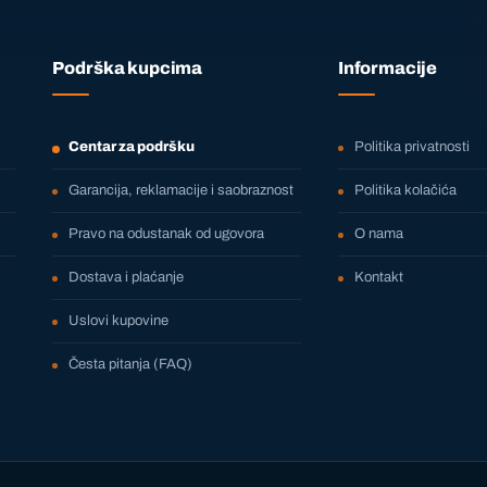
Podrška kupcima
Informacije
Centar za podršku
Politika privatnosti
Garancija, reklamacije i saobraznost
Politika kolačića
Pravo na odustanak od ugovora
O nama
Dostava i plaćanje
Kontakt
Uslovi kupovine
Česta pitanja (FAQ)