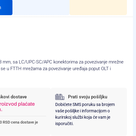
h
a 3 mm, sa LC/UPC-SC/APC konektorima za povezivanje mrežne
e se u FTTH mrežama za povezivanje uređaja poput OLT i
škovi dostave
Prati svoju pošiljku
roizvod plaćate
Dobićete SMS poruku sa brojem
u.
vaše pošiljke i informacijom o
kurirskoj službi koja će vam je
0 RSD cena dostave je
isporučiti.