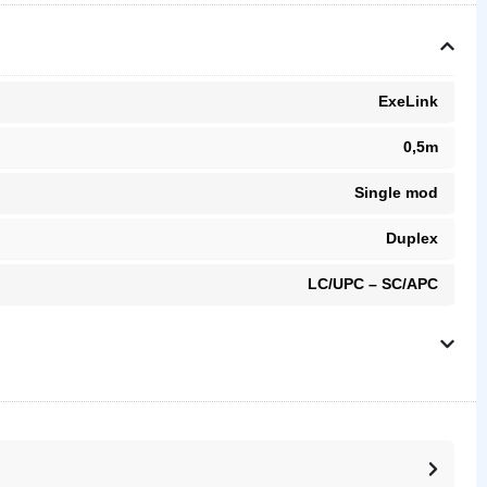
ExeLink
0,5m
Single mod
Duplex
LC/UPC – SC/APC