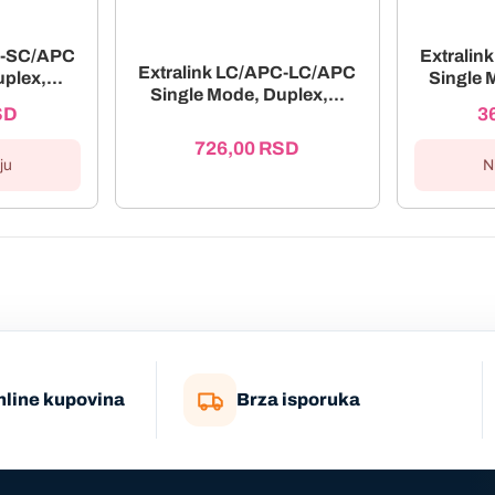
C-SC/APC
Extrali
Extralink LC/APC-LC/APC
plex,...
Single 
Single Mode, Duplex,...
SD
3
726,00
RSD
ju
N
nline kupovina
Brza isporuka