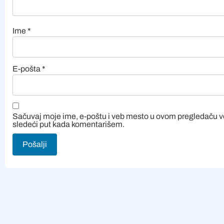
Ime
*
E-pošta
*
Sačuvaj moje ime, e-poštu i veb mesto u ovom pregledaču 
sledeći put kada komentarišem.
Alternative: