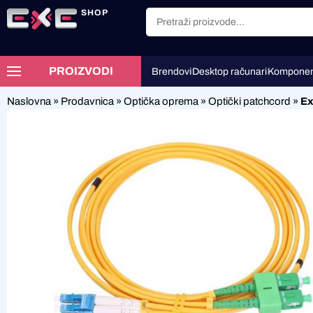
SHOP
PROIZVODI
Brendovi
Desktop računari
Komponen
Naslovna
»
Prodavnica
»
Optička oprema
»
Optički patchcord
»
Ex