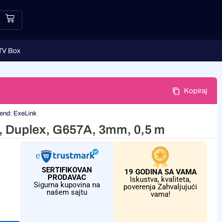
TV Box
Kopiraj
end:
ExeLink
 Duplex, G657A, 3mm, 0,5 m
SERTIFIKOVAN
19 GODINA SA VAMA
PRODAVAC
Iskustva, kvaliteta,
Sigurna kupovina na
poverenja Zahvaljujući
našem sajtu
vama!