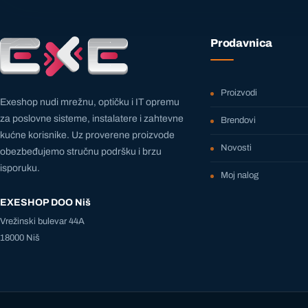
Prodavnica
Proizvodi
Exeshop nudi mrežnu, optičku i IT opremu
za poslovne sisteme, instalatere i zahtevne
Brendovi
kućne korisnike. Uz proverene proizvode
Novosti
obezbeđujemo stručnu podršku i brzu
isporuku.
Moj nalog
EXESHOP DOO Niš
Vrežinski bulevar 44A
18000 Niš