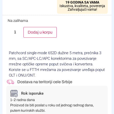
19 GODINA SA VAMA
Iskustva, kvaliteta, poverenja
Zahvaljujući vama!
Na zalihama
Alternative:
Dodaj u korpu
Patchcord single-mode 652D dužine 5 metra, prečnika 3
mm, sa SC/APC-LC/APC konektorima za povezivanje
mrežne optičke opreme poput svičeva i konvertera.
Koriste se u FTTH mrežama za povezivanje uređaja poput
OLT i ONU/ONT.
Dostava na teritoriji cele Srbije
Rok isporuke
1-2 radna dana
Proizvod će biti poslat u roku od jednog radnog dana,
putem kurirskih službi.