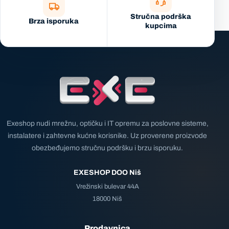
Stručna podrška
Brza isporuka
kupcima
Exeshop nudi mrežnu, optičku i IT opremu za poslovne sisteme,
instalatere i zahtevne kućne korisnike. Uz proverene proizvode
obezbeđujemo stručnu podršku i brzu isporuku.
EXESHOP DOO Niš
Vrežinski bulevar 44A
18000 Niš
Prodavnica