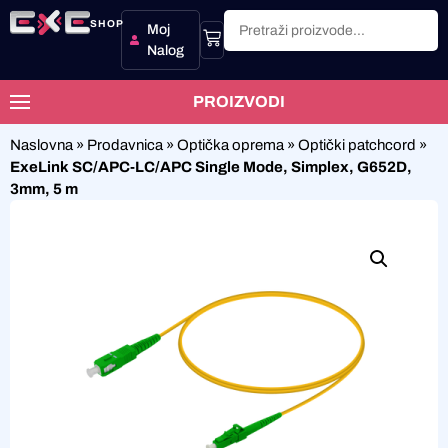
SHOP
Moj
Nalog
PROIZVODI
Naslovna
»
Prodavnica
»
Optička oprema
»
Optički patchcord
»
ExeLink SC/APC-LC/APC Single Mode, Simplex, G652D,
3mm, 5 m