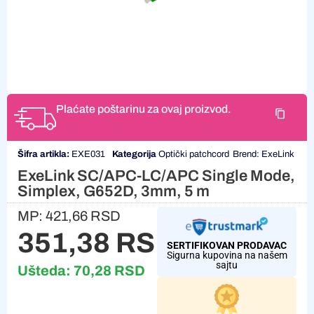
Plaćate poštarinu za ovaj proizvod.
Šifra artikla:
EXE031
Kategorija
Optički patchcord
Brend:
ExeLink
ExeLink SC/APC-LC/APC Single Mode,
Simplex, G652D, 3mm, 5 m
MP:
421,66
RSD
351,38
RSD
SERTIFIKOVAN PRODAVAC
Sigurna kupovina na našem
sajtu
Ušteda:
70,28
RSD