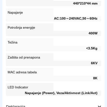
440*210*44 mm
Napajanje
AC:100～240VAC,50～60Hz
Potrošnja energije
400W
Težina
<3.5Kg
Zaštita od prenapona
6KV
MAC adresa tabela
8K
LED Indicator
Napajanje (Power), Veza/Aktivnost (Link/Act)
Deklaracija