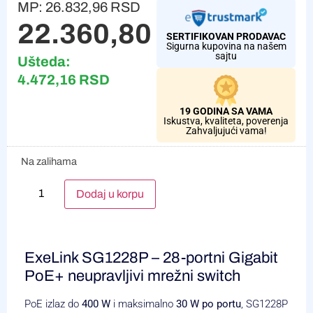
MP:
26.832,96
RSD
22.360,80
RSD
SERTIFIKOVAN PRODAVAC
Sigurna kupovina na našem
sajtu
Ušteda:
4.472,16
RSD
19 GODINA SA VAMA
Iskustva, kvaliteta, poverenja
Zahvaljujući vama!
Na zalihama
Alternative:
Dodaj u korpu
ExeLink SG1228P – 28-portni Gigabit
PoE+ neupravljivi mrežni switch
PoE izlaz do
400 W
i maksimalno
30 W po portu
, SG1228P