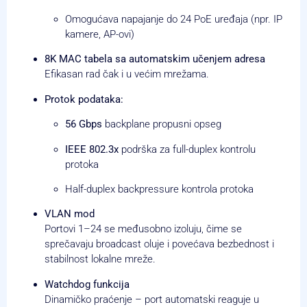
Omogućava napajanje do 24 PoE uređaja (npr. IP
kamere, AP-ovi)
8K MAC tabela sa automatskim učenjem adresa
Efikasan rad čak i u većim mrežama.
Protok podataka:
56 Gbps
backplane propusni opseg
IEEE 802.3x
podrška za full-duplex kontrolu
protoka
Half-duplex backpressure kontrola protoka
VLAN mod
Portovi 1–24 se međusobno izoluju, čime se
sprečavaju broadcast oluje i povećava bezbednost i
stabilnost lokalne mreže.
Watchdog funkcija
Dinamičko praćenje – port automatski reaguje u