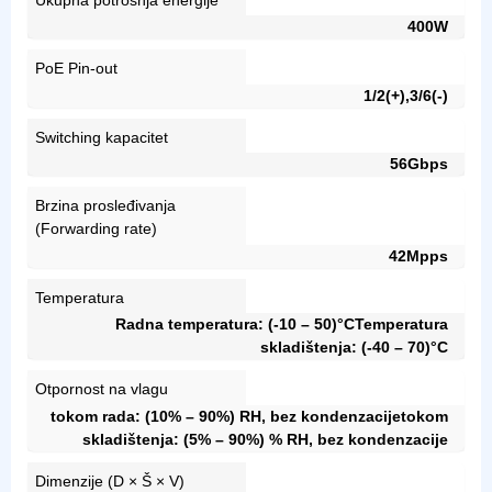
400W
PoE Pin-out
1/2(+),3/6(-)
Switching kapacitet
56Gbps
Brzina prosleđivanja
(Forwarding rate)
42Mpps
Temperatura
Radna temperatura: (-10 – 50)°CTemperatura
skladištenja: (-40 – 70)°C
Otpornost na vlagu
tokom rada: (10% – 90%) RH, bez kondenzacijetokom
skladištenja: (5% – 90%) % RH, bez kondenzacije
Dimenzije (D × Š × V)