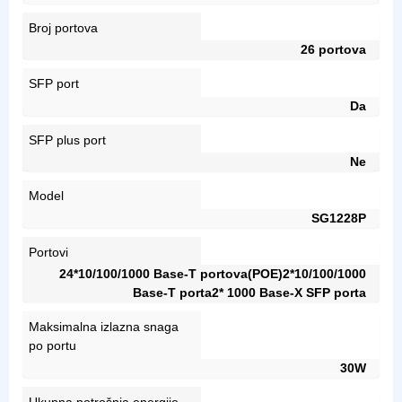
Broj portova
26 portova
SFP port
Da
SFP plus port
Ne
Model
SG1228P
Portovi
24*10/100/1000 Base-T portova(POE)2*10/100/1000
Base-T porta2* 1000 Base-X SFP porta
Maksimalna izlazna snaga
po portu
30W
Ukupna potrošnja energije