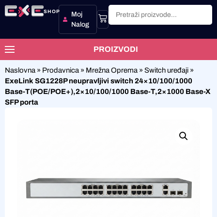
SHOP
Moj
Nalog
PROIZVODI
Naslovna
»
Prodavnica
»
Mrežna Oprema
»
Switch uređaji
»
ExeLink SG1228P neupravljivi switch 24×10/100/1000
Base-T(POE/POE+),2×10/100/1000 Base-T,2×1000 Base-X
SFP porta