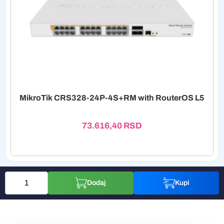
MikroTik CRS328-24P-4S+RM with RouterOS L5
73.616,40
RSD
Dodaj
Kupi