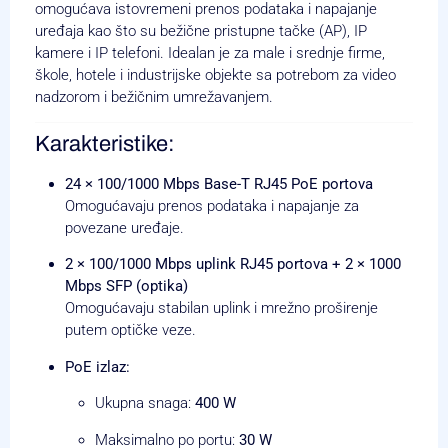
omogućava istovremeni prenos podataka i napajanje
uređaja kao što su bežične pristupne tačke (AP), IP
kamere i IP telefoni. Idealan je za male i srednje firme,
škole, hotele i industrijske objekte sa potrebom za video
nadzorom i bežičnim umrežavanjem.
Karakteristike:
24 × 100/1000 Mbps Base-T RJ45 PoE portova
Omogućavaju prenos podataka i napajanje za
povezane uređaje.
2 × 100/1000 Mbps uplink RJ45 portova + 2 × 1000
Mbps SFP (optika)
Omogućavaju stabilan uplink i mrežno proširenje
putem optičke veze.
PoE izlaz:
Ukupna snaga:
400 W
Maksimalno po portu:
30 W