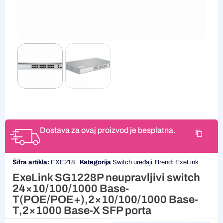
Dostava za ovaj proizvod je besplatna.
Šifra artikla:
EXE218
Kategorija
Switch uređaji
Brend:
ExeLink
ExeLink SG1228P neupravljivi switch
24×10/100/1000 Base-
T(POE/POE+),2×10/100/1000 Base-
T,2×1000 Base-X SFP porta