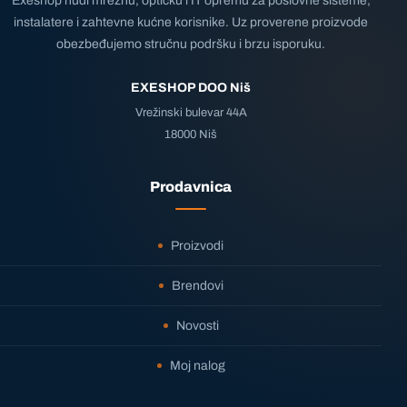
Exeshop nudi mrežnu, optičku i IT opremu za poslovne sisteme,
instalatere i zahtevne kućne korisnike. Uz proverene proizvode
obezbeđujemo stručnu podršku i brzu isporuku.
EXESHOP DOO Niš
Vrežinski bulevar 44A
18000 Niš
Prodavnica
Proizvodi
Brendovi
Novosti
Moj nalog