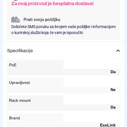
Za ovaj proizvod je besplatna dostava!
Prati svoju pošiljku
Dobićete SMS poruku sa brojem vaše pošiljke i informacijom
o kurirskoj službi koja će vam je isporučiti.
Specifikacije
PoE
Da
Upravljivost
Ne
Rack mount
Da
Brand
ExeLink