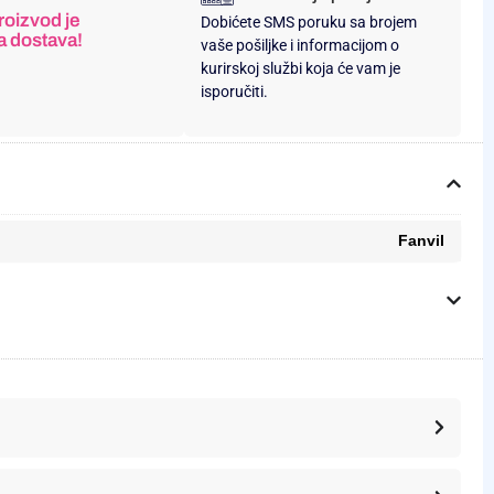
roizvod je
Dobićete SMS poruku sa brojem
a dostava!
vaše pošiljke i informacijom o
kurirskoj službi koja će vam je
isporučiti.
Fanvil