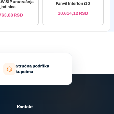
53W SIP unutrašnja
Fanvil Interfon i10
jedinica
10.614,12
RSD
763,08
RSD
Stručna podrška
kupcima
Kontakt