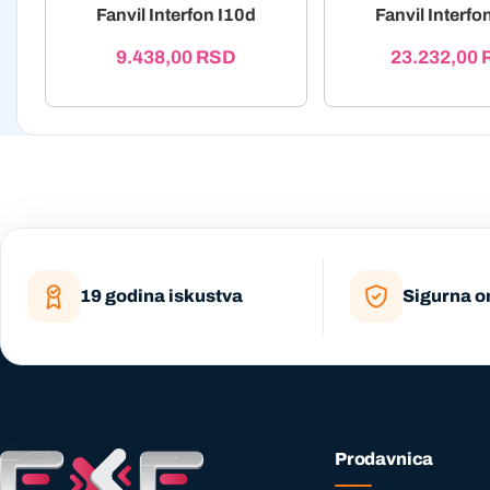
Fanvil Interfon I10d
Fanvil Interfo
9.438,00
RSD
23.232,00
19 godina iskustva
Sigurna o
Prodavnica