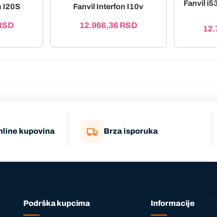
Fanvil i
n I20S
Fanvil Interfon I10v
RSD
12.966,36
RSD
12.
nline kupovina
Brza isporuka
Podrška kupcima
Informacije