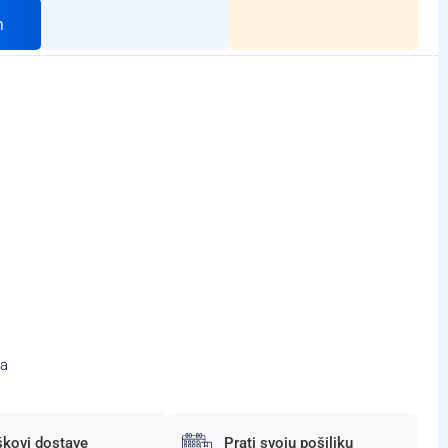
h
ta
škovi dostave
Prati svoju pošiljku