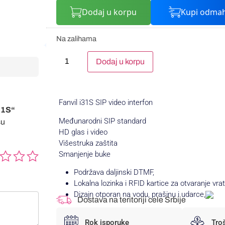
Dodaj u korpu
Kupi odma
Na zalihama
Alternative:
Dodaj u korpu
Fanvil i31S SIP video interfon
I31S“
Međunarodni SIP standard
su
HD glas i video
Višestruka zaštita
Smanjenje buke
Podržava daljinski DTMF,
Lokalna lozinka i RFID kartice za otvaranje vra
Dizajn otporan na vodu, prašinu i udarce,
Dostava na teritoriji cele Srbije
Rok isporuke
Tro