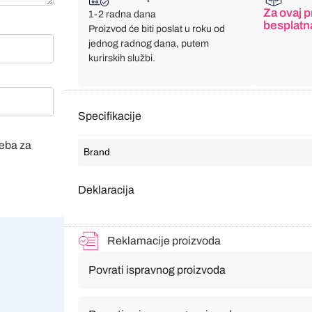
Za ovaj p
1-2 radna dana
besplatn
Proizvod će biti poslat u roku od
jednog radnog dana, putem
kurirskih službi.
Specifikacije
veba za
Brand
Deklaracija
Reklamacije proizvoda
Povrati ispravnog proizvoda