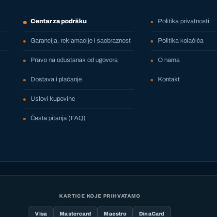
Centar za podršku
Politika privatnosti
Garancija, reklamacije i saobraznost
Politika kolačića
Pravo na odustanak od ugovora
O nama
Dostava i plaćanje
Kontakt
Uslovi kupovine
Česta pitanja (FAQ)
KARTICE KOJE PRIHVATAMO
Visa
Mastercard
Maestro
DinaCard