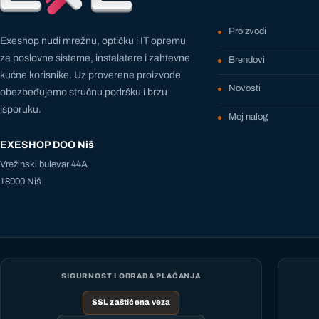
Proizvodi
Exeshop nudi mrežnu, optičku i IT opremu
za poslovne sisteme, instalatere i zahtevne
Brendovi
kućne korisnike. Uz proverene proizvode
Novosti
obezbeđujemo stručnu podršku i brzu
isporuku.
Moj nalog
EXESHOP DOO Niš
Vrežinski bulevar 44A
18000 Niš
SIGURNOST I OBRADA PLAĆANJA
SSL zaštićena veza