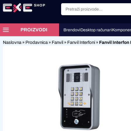
SHOP
PROIZVODI
Brendovi
Desktop računari
Komponen
Naslovna
»
Prodavnica
»
Fanvil
»
Fanvil Interfoni
»
Fanvil Interfon