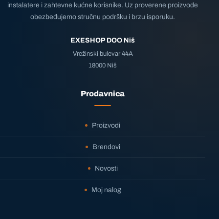
instalatere i zahtevne kućne korisnike. Uz proverene proizvode
obezbeđujemo stručnu podršku i brzu isporuku.
EXESHOP DOO Niš
Vrežinski bulevar 44A
18000 Niš
Prodavnica
Proizvodi
Brendovi
Novosti
Moj nalog