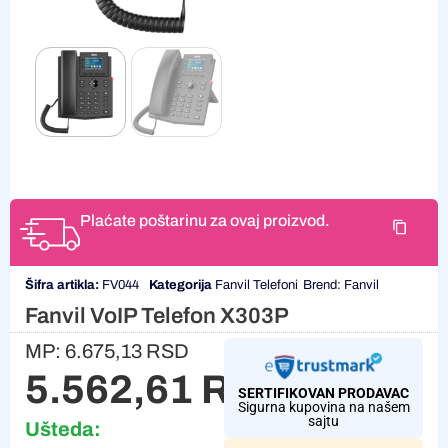
Plaćate poštarinu za ovaj proizvod.
Šifra artikla:
FV044
Kategorija
Fanvil Telefoni
Brend:
Fanvil
Fanvil VoIP Telefon X303P
MP:
6.675,13
RSD
5.562,61
RSD
SERTIFIKOVAN PRODAVAC
Sigurna kupovina na našem
sajtu
Ušteda: