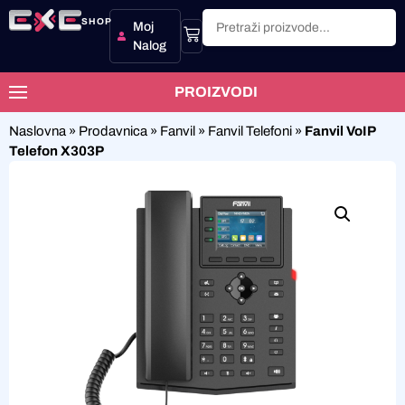
SHOP
Moj
Nalog
PROIZVODI
Naslovna
»
Prodavnica
»
Fanvil
»
Fanvil Telefoni
»
Fanvil VoIP
Telefon X303P