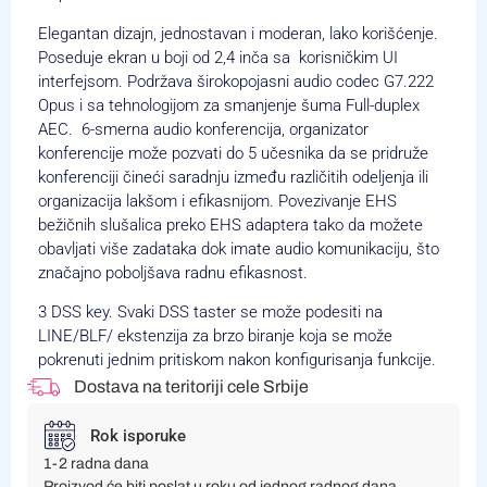
Elegantan dizajn, jednostavan i moderan, lako korišćenje.
Poseduje ekran u boji od 2,4 inča sa korisničkim UI
interfejsom. Podržava širokopojasni audio codec G7.222
Opus i sa tehnologijom za smanjenje šuma Full-duplex
AEC. 6-smerna audio konferencija, organizator
konferencije može pozvati do 5 učesnika da se pridruže
konferenciji čineći saradnju između različitih odeljenja ili
organizacija lakšom i efikasnijom. Povezivanje EHS
bežičnih slušalica preko EHS adaptera tako da možete
obavljati više zadataka dok imate audio komunikaciju, što
značajno poboljšava radnu efikasnost.
3 DSS key. Svaki DSS taster se može podesiti na
LINE/BLF/ ekstenzija za brzo biranje koja se može
pokrenuti jednim pritiskom nakon konfigurisanja funkcije.
Dostava na teritoriji cele Srbije
Rok isporuke
1-2 radna dana
Proizvod će biti poslat u roku od jednog radnog dana,