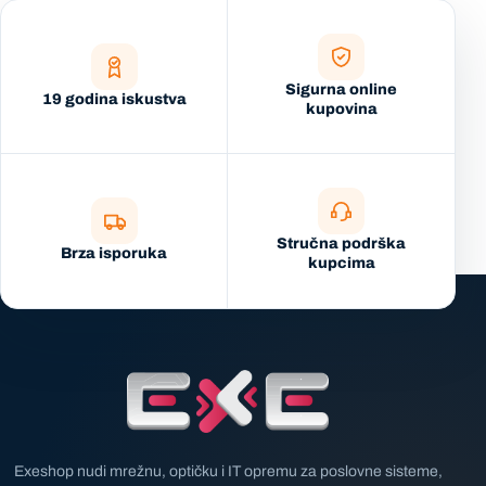
Sigurna online
19 godina iskustva
kupovina
Stručna podrška
Brza isporuka
kupcima
Exeshop nudi mrežnu, optičku i IT opremu za poslovne sisteme,