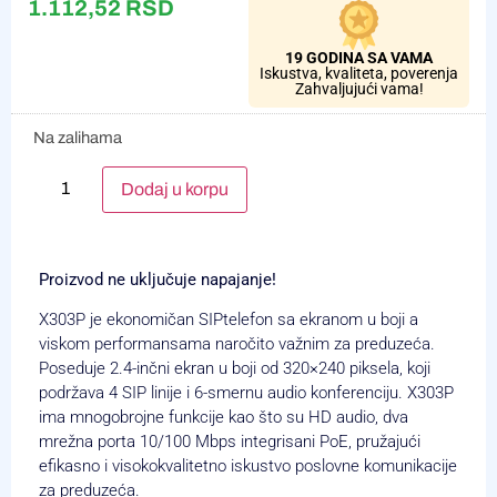
1.112,52
RSD
19 GODINA SA VAMA
Iskustva, kvaliteta, poverenja
Zahvaljujući vama!
Na zalihama
Alternative:
Dodaj u korpu
Proizvod ne uključuje napajanje!
X303P je ekonomičan SIPtelefon sa ekranom u boji a
viskom performansama naročito važnim za preduzeća.
Poseduje 2.4-inčni ekran u boji od 320×240 piksela, koji
podržava 4 SIP linije i 6-smernu audio konferenciju. X303P
ima mnogobrojne funkcije kao što su HD audio, dva
mrežna porta 10/100 Mbps integrisani PoE, pružajući
efikasno i visokokvalitetno iskustvo poslovne komunikacije
za preduzeća.