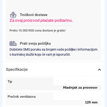
Troškovi dostave
Za ovaj proizvod plaćate poštarinu.
Preko 10.000 RSD cena dostave je gratis!
Prati svoju pošiljku
Dobićete SMS poruku sa brojem vaše pošiljke i informacijom
o kurirskoj službi koja će vam je isporučiti.
Specifikacije
Tip
Hladnjak za procesor
Prečnik ventilatora
120 mm