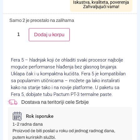
Iskustva, kvaliteta, poverenja
Zahvaljujući vama!
Samo 2 je preostalo na zalihama
Alternative:
Dodaj u korpu
Fera 5 – hladnjak koji će ohladiti svaki procesor najbolje
moguće performanse hlađenja bez glasnog brujanja.
Uklapa čak i u kompaktna kućišta. Fera 5 je kompatibilan
sa popularnim utičnicama – možete ga lako instalirati
kako na starije tako i na novije platforme. U paketu sa
Fera 5, dobijate tubu Pactum PT-3 termalne paste.
Dostava na teritoriji cele Srbije
Rok isporuke
1-2 radna dana
Proizvod će biti poslat u roku od jednog radnog dana,
putem kurirskih službi.