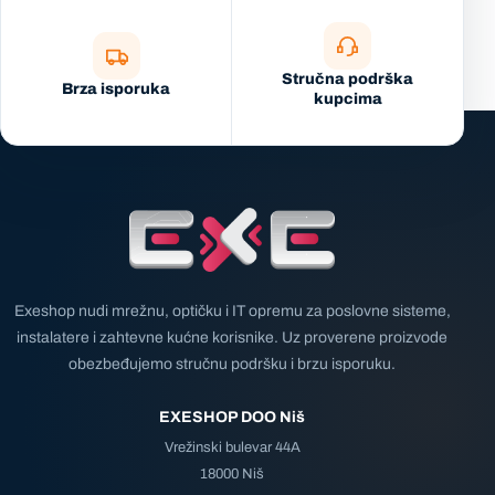
Stručna podrška
Brza isporuka
kupcima
Exeshop nudi mrežnu, optičku i IT opremu za poslovne sisteme,
instalatere i zahtevne kućne korisnike. Uz proverene proizvode
obezbeđujemo stručnu podršku i brzu isporuku.
EXESHOP DOO Niš
Vrežinski bulevar 44A
18000 Niš