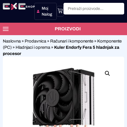
SHOP
Moj
Nalog
PROIZVODI
Naslovna
»
Prodavnica
»
Računari i komponente
»
Komponente
(PC)
»
Hladnjaci i oprema
»
Kuler Endorfy Fera 5 hladnjak za
procesor