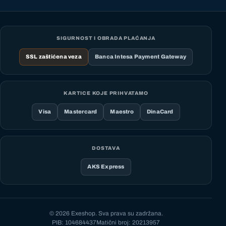
SIGURNOST I OBRADA PLAĆANJA
SSL zaštićena veza
Banca Intesa Payment Gateway
KARTICE KOJE PRIHVATAMO
Visa
Mastercard
Maestro
DinaCard
DOSTAVA
AKS Express
© 2026 Exeshop. Sva prava su zadržana.
PIB: 104684437
Matični broj: 20213957