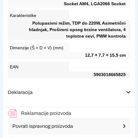
Socket AM4, LGA2066 Socket
Karakteristike
Polupasivni režim, TDP do 220W, Asimetrični
hladnjak, Prošireni opseg brzine ventilatora, 4
toplotne cevi, PWM kontrola
Dimenzije (Š × D × V) (mm)
12,7 × 7,7 × 15,5 cm
EAN
5903018665825
Deklaracija
Reklamacije proizvoda
Povrati ispravnog proizvoda