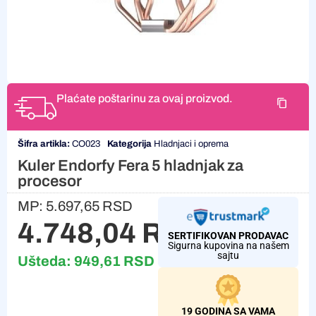
Plaćate poštarinu za ovaj proizvod.
Šifra artikla:
CO023
Kategorija
Hladnjaci i oprema
Kuler Endorfy Fera 5 hladnjak za
procesor
MP:
5.697,65
RSD
4.748,04
RSD
SERTIFIKOVAN PRODAVAC
Sigurna kupovina na našem
sajtu
Ušteda:
949,61
RSD
19 GODINA SA VAMA