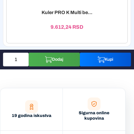
Kuler PRO K Multi be...
9.612,24
RSD
Dodaj
Kupi
Sigurna online
19 godina iskustva
kupovina