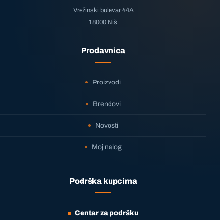
Vrežinski bulevar 44A
18000 Niš
Prodavnica
Proizvodi
Brendovi
Novosti
Moj nalog
Podrška kupcima
Centar za podršku