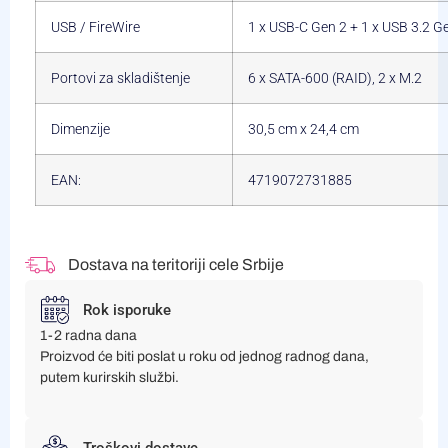
USB / FireWire
1 x USB-C Gen 2 + 1 x USB 3.2 Ge
Portovi za skladištenje
6 x SATA-600 (RAID), 2 x M.2
Dimenzije
30,5 cm x 24,4 cm
EAN:
4719072731885
Dostava na teritoriji cele Srbije
Rok isporuke
1-2 radna dana
Proizvod će biti poslat u roku od jednog radnog dana,
putem kurirskih službi.
Troškovi dostave