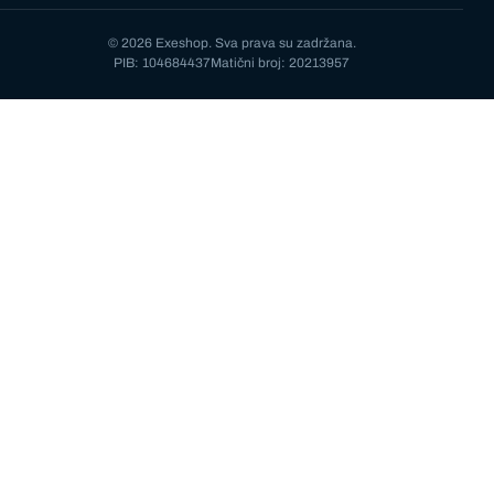
© 2026 Exeshop. Sva prava su zadržana.
PIB: 104684437
Matični broj: 20213957