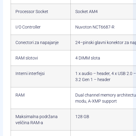
Processor Socket
Socket AM4
I/O Controller
Nuvoton NCT6687-R
Conectori za napajanje
24–pinski glavni konektor za na
RAM slotovi
4 DIMM slota
Interni interfejsi
1 x audio – header, 4 x USB 2.0 
3.2 Gen 1 – header
RAM
Dual channel memory architectu
modu, A-XMP support
Maksimalna podržana
128 GB
veličina RAM-a