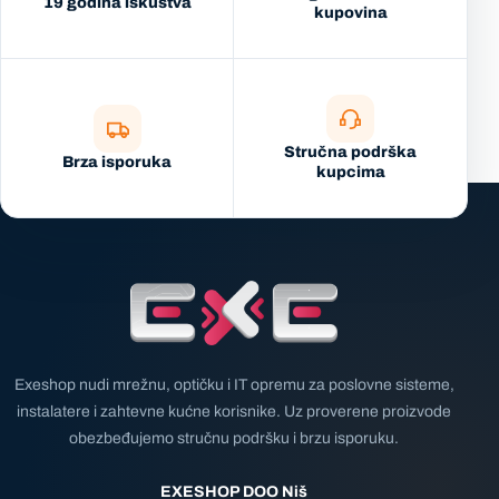
19 godina iskustva
kupovina
Stručna podrška
Brza isporuka
kupcima
Exeshop nudi mrežnu, optičku i IT opremu za poslovne sisteme,
instalatere i zahtevne kućne korisnike. Uz proverene proizvode
obezbeđujemo stručnu podršku i brzu isporuku.
EXESHOP DOO Niš