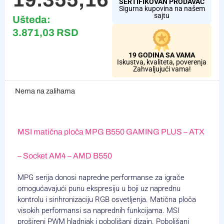
SERTIFIKOVAN PRODAVAC
Sigurna kupovina na našem
sajtu
Ušteda:
3.871,03
RSD
19 GODINA SA VAMA
Iskustva, kvaliteta, poverenja
Zahvaljujući vama!
Nema na zalihama
MSI matična ploča MPG B550 GAMING PLUS – ATX
– Socket AM4 – AMD B550
MPG serija donosi napredne performanse za igrače
omogućavajući punu ekspresiju u boji uz naprednu
kontrolu i sinhronizaciju RGB osvetljenja. Matična ploča
visokih performansi sa naprednih funkcijama. MSI
prošireni PWM hladnjak i poboljšani dizajn. Poboljšani