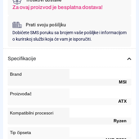
Za ovaj proizvod je besplatna dostava!
Prati svoju pošiljku
Dobićete SMS poruku sa brojem vaše pošiljke i informacijom
o kurirskoj službi koja će vam je isporučiti.
Specifikacije
Brand
MSI
Proizvođač
ATX
Kompatibilni procesori
Ryzen
Tip čipseta