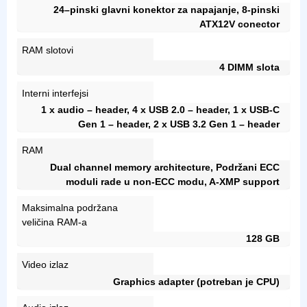
24–pinski glavni konektor za napajanje, 8-pinski
ATX12V conector
RAM slotovi
4 DIMM slota
Interni interfejsi
1 x audio – header, 4 x USB 2.0 – header, 1 x USB-C
Gen 1 – header, 2 x USB 3.2 Gen 1 – header
RAM
Dual channel memory architecture, Podržani ECC
moduli rade u non-ECC modu, A-XMP support
Maksimalna podržana
veličina RAM-a
128 GB
Video izlaz
Graphics adapter (potreban je CPU)