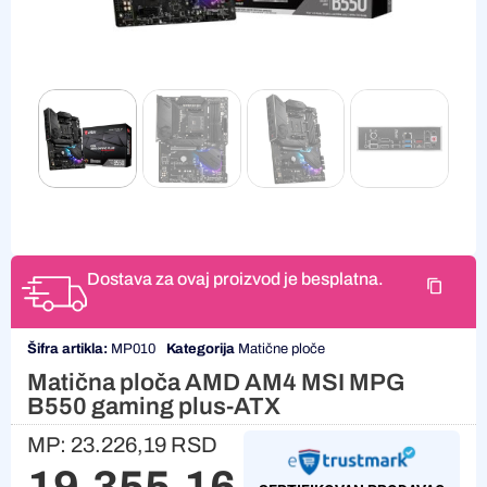
Dostava za ovaj proizvod je besplatna.
Šifra artikla:
MP010
Kategorija
Matične ploče
Matična ploča AMD AM4 MSI MPG
B550 gaming plus-ATX
MP:
23.226,19
RSD
19.355,16
RSD