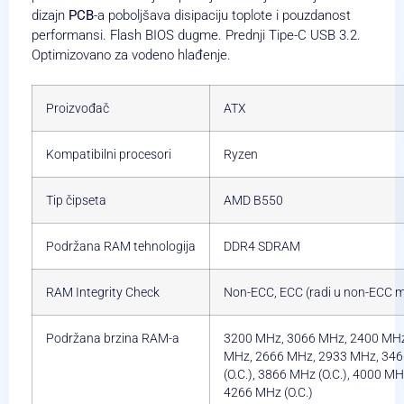
dizajn
PCB
-a poboljšava disipaciju toplote i pouzdanost
performansi. Flash BIOS dugme. Prednji Tipe-C USB 3.2.
Optimizovano za vodeno hlađenje.
Proizvođač
ATX
Kompatibilni procesori
Ryzen
Tip čipseta
AMD B550
Podržana RAM tehnologija
DDR4 SDRAM
RAM Integrity Check
Non-ECC, ECC (radi u non-ECC 
Podržana brzina RAM-a
3200 MHz, 3066 MHz, 2400 MHz
MHz, 2666 MHz, 2933 MHz, 3466
(O.C.), 3866 MHz (O.C.), 4000 MH
4266 MHz (O.C.)