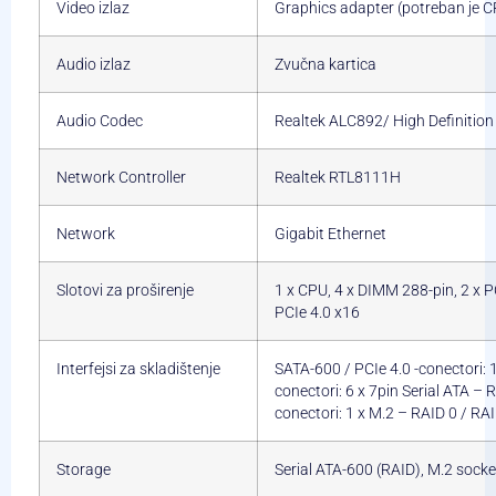
Video izlaz
Graphics adapter (potreban je 
Audio izlaz
Zvučna kartica
Audio Codec
Realtek ALC892/ High Definition
Network Controller
Realtek RTL8111H
Network
Gigabit Ethernet
Slotovi za proširenje
1 x CPU, 4 x DIMM 288-pin, 2 x PC
PCIe 4.0 x16
Interfejsi za skladištenje
SATA-600 / PCIe 4.0 -conectori: 
conectori: 6 x 7pin Serial ATA – 
conectori: 1 x M.2 – RAID 0 / RA
Storage
Serial ATA-600 (RAID), M.2 socke