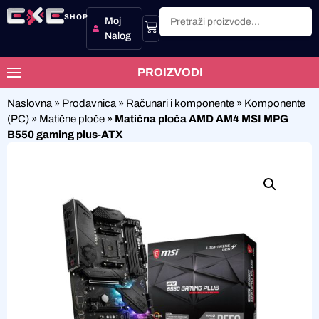
SHOP
Moj
Nalog
PROIZVODI
Naslovna
»
Prodavnica
»
Računari i komponente
»
Komponente
(PC)
»
Matične ploče
»
Matična ploča AMD AM4 MSI MPG
B550 gaming plus-ATX