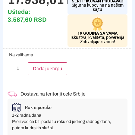
SERTIFIKOVAN PRODAVAC
Sigurna kupovina na našem
sajtu
Ušteda:
3.587,60
RSD
19 GODINA SA VAMA
Iskustva, kvaliteta, poverenja
Zahvaljujući vama!
Na zalihama
Alternative:
Dodaj u korpu
Dostava na teritoriji cele Srbije
Rok isporuke
1-2 radna dana
Proizvod će biti poslat u roku od jednog radnog dana,
putem kurirskih službi.