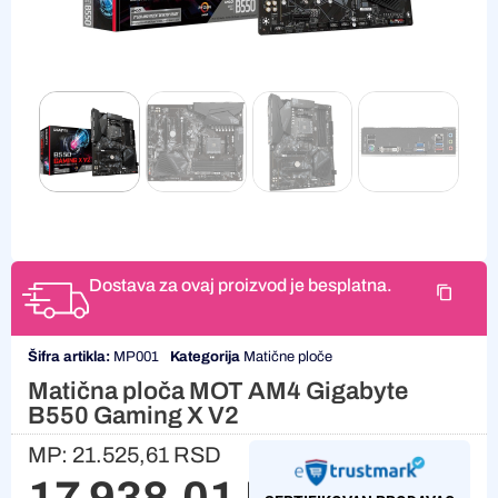
Dostava za ovaj proizvod je besplatna.
Šifra artikla:
MP001
Kategorija
Matične ploče
Matična ploča MOT AM4 Gigabyte
B550 Gaming X V2
MP:
21.525,61
RSD
17.938,01
RSD