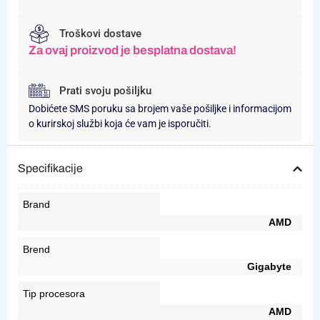
Troškovi dostave
Za ovaj proizvod je besplatna dostava!
Prati svoju pošiljku
Dobićete SMS poruku sa brojem vaše pošiljke i informacijom
o kurirskoj službi koja će vam je isporučiti.
Specifikacije
Brand
AMD
Brend
Gigabyte
Tip procesora
AMD