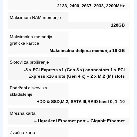
2133, 2400, 2667, 2933, 3200MHz
Maksimum RAM memorije
128GB
Maksimalna memorija
grafičke kartice
Maksimalna deljena memorija 16 GB
Slotovi za proširenje
-3 x PCI Express x1 (Gen 3.x) connectors 1‎ x PCI
Express x16 slots (Gen 4.x) – 2 x M.2 (M) slots
Podržani diskovi za
skladištenje
HDD & SSD,M.2, SATA III,RAID level 0, 1, 10
Mrežna karta
– Ugrađeni Ethernet port – Gigabit Ethernet
Zvučna karta