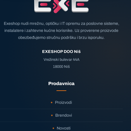
Exeshop nudi mrežnu, optičku i IT opremu za poslovne sisteme,
instalatere i zahtevne kućne korisnike. Uz proverene proizvode
obezbeđujemo stručnu podršku i brzu isporuku.
EXESHOP DOO Niš
Vrežinski bulevar 44A
18000 Niš
Prodavnica
Proizvodi
Brendovi
Novosti