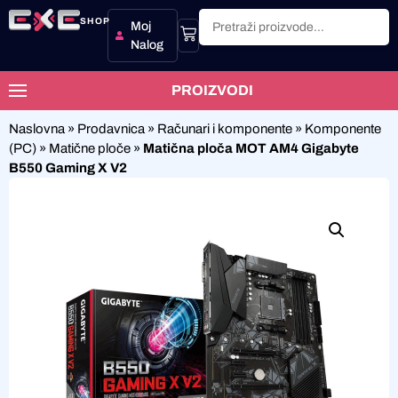
SHOP
Moj
Nalog
PROIZVODI
Naslovna
»
Prodavnica
»
Računari i komponente
»
Komponente
(PC)
»
Matične ploče
»
Matična ploča MOT AM4 Gigabyte
B550 Gaming X V2