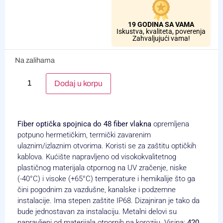
19 GODINA SA VAMA
Iskustva, kvaliteta, poverenja
Zahvaljujući vama!
Na zalihama
Alternative:
Dodaj u korpu
Fiber optička spojnica do 48 fiber vlakna
opremljena
potpuno hermetičkim, termički zavarenim
ulaznim/izlaznim otvorima. Koristi se za zaštitu optičkih
kablova. Kućište napravljeno od visokokvalitetnog
plastičnog materijala otpornog na UV zračenje, niske
(-40°C) i visoke (+65°C) temperature i hemikalije što ga
čini pogodnim za vazdušne, kanalske i podzemne
instalacije. Ima stepen zaštite IP68. Dizajniran je tako da
bude jednostavan za instalaciju. Metalni delovi su
napravljeni od materijala otpornih na koroziju. Visina:
420