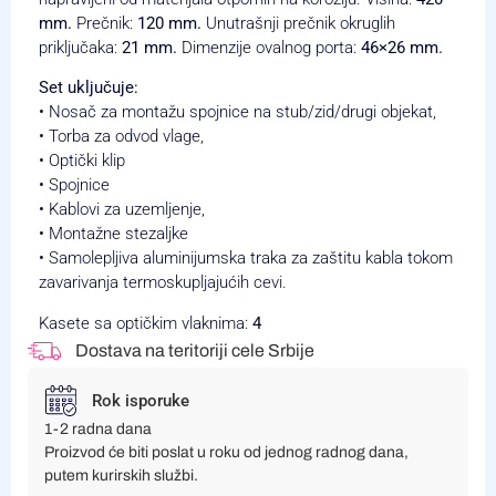
mm.
Prečnik:
120 mm.
Unutrašnji prečnik okruglih
priključaka:
21 mm.
Dimenzije ovalnog porta:
46×26 mm.
Set uključuje:
• Nosač za montažu spojnice na stub/zid/drugi objekat,
• Torba za odvod vlage,
• Optički klip
• Spojnice
• Kablovi za uzemljenje,
• Montažne stezaljke
• Samolepljiva aluminijumska traka za zaštitu kabla tokom
zavarivanja termoskupljajućih cevi.
Kasete sa optičkim vlaknima:
4
Dostava na teritoriji cele Srbije
Rok isporuke
1-2 radna dana
Proizvod će biti poslat u roku od jednog radnog dana,
putem kurirskih službi.