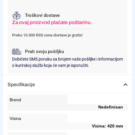
Troškovi dostave
Za ovaj proizvod plaćate poštarinu.
Preko 10.000 RSD cena dostave je gratis!
Prati svoju pošiljku
Dobićete SMS poruku sa brojem vaše pošiljke i informacijom
o kurirskoj službi koja će vam je isporučiti.
Specifikacije
Brend
Nedefinisan
Visina
Visina: 420 mm