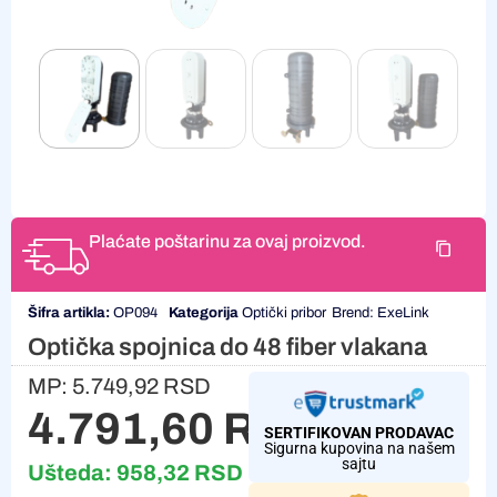
Plaćate poštarinu za ovaj proizvod.
Šifra artikla:
OP094
Kategorija
Optički pribor
Brend:
ExeLink
Optička spojnica do 48 fiber vlakana
MP:
5.749,92
RSD
4.791,60
RSD
SERTIFIKOVAN PRODAVAC
Sigurna kupovina na našem
sajtu
Ušteda:
958,32
RSD