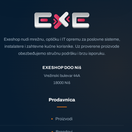
Exeshop nudi mrežnu, optičku i IT opremu za poslovne sisteme,
instalatere i zahtevne kućne korisnike. Uz proverene proizvode
obezbeđujemo stručnu podršku i brzu isporuku.
EXESHOP DOO Niš
Vrežinski bulevar 44A
18000 Niš
Prodavnica
Proizvodi
Brendovi