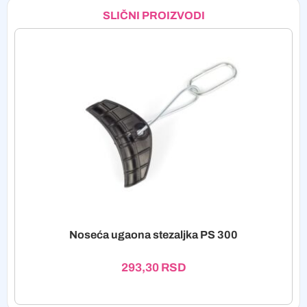
SLIČNI PROIZVODI
Noseća ugaona stezaljka PS 300
293,30
RSD