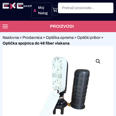
SHOP
Moj
Nalog
PROIZVODI
Naslovna
»
Prodavnica
»
Optička oprema
»
Optički pribor
»
Optička spojnica do 48 fiber vlakana