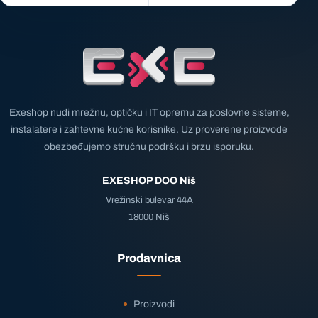
Exeshop nudi mrežnu, optičku i IT opremu za poslovne sisteme,
instalatere i zahtevne kućne korisnike. Uz proverene proizvode
obezbeđujemo stručnu podršku i brzu isporuku.
EXESHOP DOO Niš
Vrežinski bulevar 44A
18000 Niš
Prodavnica
Proizvodi