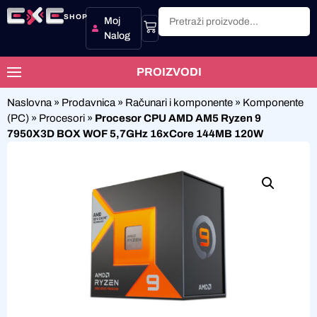
SHOP
Moj
Nalog
PROIZVODI
Naslovna
»
Prodavnica
»
Računari i komponente
»
Komponente
(PC)
»
Procesori
»
Procesor CPU AMD AM5 Ryzen 9
7950X3D BOX WOF 5,7GHz 16xCore 144MB 120W