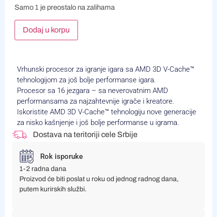
Samo 1 je preostalo na zalihama
Alternative:
Dodaj u korpu
Vrhunski procesor za igranje igara sa AMD 3D V-Cache™
tehnologijom za još bolje performanse igara.
Procesor sa 16 jezgara – sa neverovatnim AMD
performansama za najzahtevnije igrače i kreatore.
Iskoristite AMD 3D V-Cache™ tehnologiju nove generacije
za nisko kašnjenje i još bolje performanse u igrama.
Dostava na teritoriji cele Srbije
Rok isporuke
1-2 radna dana
Proizvod će biti poslat u roku od jednog radnog dana,
putem kurirskih službi.