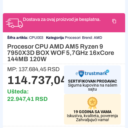
Dostava za ovaj proizvod je besplatna.
Šifra artikla:
CPU003
Kategorija
Procesori
Brend:
AMD
Procesor CPU AMD AM5 Ryzen 9
7950X3D BOX WOF 5,7GHz 16xCore
144MB 120W
MP:
137.684,45
RSD
114.737,04
RSD
SERTIFIKOVAN PRODAVAC
Sigurna kupovina na našem
sajtu
Ušteda:
22.947,41
RSD
19 GODINA SA VAMA
Iskustva, kvaliteta, poverenja
Zahvaljujući vama!