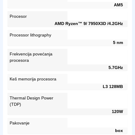
AM5
Procesor
AMD Ryzen™ 9/ 7950X3D /4.2GHz
Processor lithography
5 nm
Frekvencija povećanja
procesora
5.7GHz
Keš memorija procesora
L3 128MB
Thermal Design Power
(TDP)
120W
Pakovanje
box