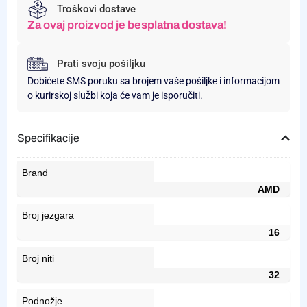
Troškovi dostave
Za ovaj proizvod je besplatna dostava!
Prati svoju pošiljku
Dobićete SMS poruku sa brojem vaše pošiljke i informacijom
o kurirskoj službi koja će vam je isporučiti.
Specifikacije
Brand
AMD
Broj jezgara
16
Broj niti
32
Podnožje