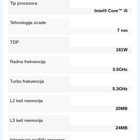
Tip procesora
Intel® Core™ i5
Tehnologija izrade
7 nm
TDP
181W
Radna frekvencija
3.5GHz
Turbo frekvencija
5.3GHz
L2 keš memorija
20MB
L3 keš memorija
24MB
Integrisani grafički procesor