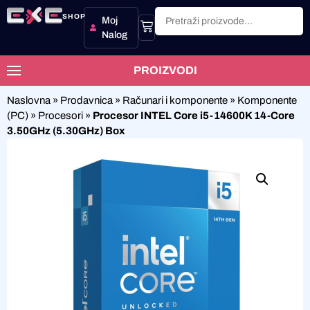
SHOP
Moj
Nalog
PROIZVODI
Naslovna
»
Prodavnica
»
Računari i komponente
»
Komponente
(PC)
»
Procesori
»
Procesor INTEL Core i5-14600K 14-Core
3.50GHz (5.30GHz) Box