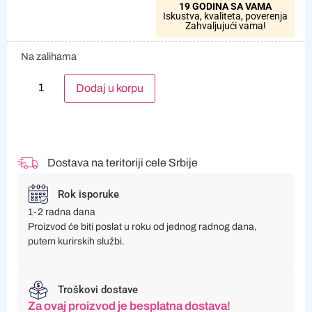
19 GODINA SA VAMA
Iskustva, kvaliteta, poverenja
Zahvaljujući vama!
Na zalihama
Alternative:
Dodaj u korpu
Dostava na teritoriji cele Srbije
Rok isporuke
1-2 radna dana
Proizvod će biti poslat u roku od jednog radnog dana,
putem kurirskih službi.
Troškovi dostave
Za ovaj proizvod je besplatna dostava!