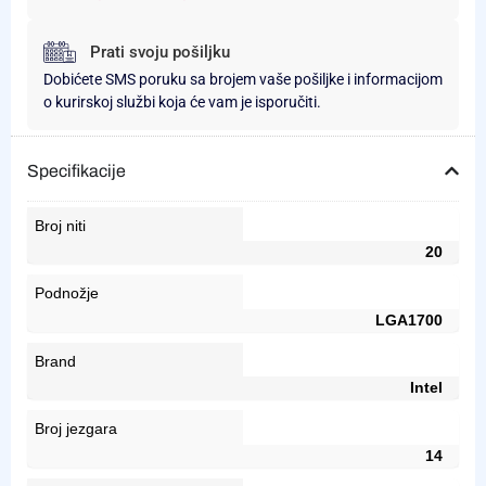
Prati svoju pošiljku
Dobićete SMS poruku sa brojem vaše pošiljke i informacijom
o kurirskoj službi koja će vam je isporučiti.
Specifikacije
Broj niti
20
Podnožje
LGA1700
Brand
Intel
Broj jezgara
14