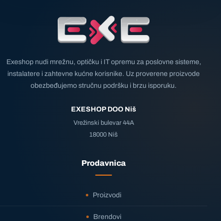
Exeshop nudi mrežnu, optičku i IT opremu za poslovne sisteme,
instalatere i zahtevne kućne korisnike. Uz proverene proizvode
obezbeđujemo stručnu podršku i brzu isporuku.
EXESHOP DOO Niš
Vrežinski bulevar 44A
18000 Niš
Prodavnica
Proizvodi
Brendovi