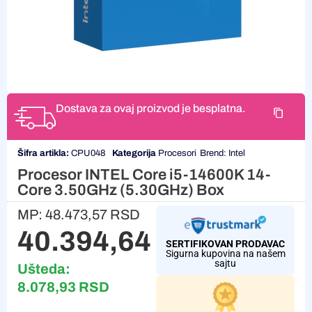
Dostava za ovaj proizvod je besplatna.
Šifra artikla:
CPU048
Kategorija
Procesori
Brend:
Intel
Procesor INTEL Core i5-14600K 14-
Core 3.50GHz (5.30GHz) Box
MP:
48.473,57
RSD
40.394,64
RSD
SERTIFIKOVAN PRODAVAC
Sigurna kupovina na našem
sajtu
Ušteda:
8.078,93
RSD